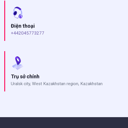
Điện thoại
+442045773277
Trụ sở chính
Uralsk city, West Kazakhstan region, Kazakhstan