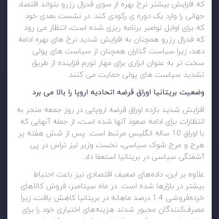
که افزایش بیشتر نرخ بهره از سوی فدرال رزرو بتواند اقتصاد
جهانی را وارد یک دوره ی رکودی کند. در نشست بعدی خود
که برای اوایل نوامبر برنامه ریزی شده است، انتظار می رود
که فدرال رزرو همچنان به افزایش شدید نرخ های بهره ادامه
دهد، زیرا سیاست گذاران همچنان از سیاست های پولی
سخت تر به عنوان ابزاری برای مهار تورم فزاینده از طریق
تشدید سیاست های پولی حمایت می کنند.
وضعیت بریتانیا اوراق قرضه اتحادیه اروپا
را بالا می برد
افزایش شدید بازده اوراق قرضه اروپایی در روز جمعه منجر به
انتظارات برای ادامه صعود آنها شده است، از جمله آنهایی که
با اوراق 10 ساله انگلیس مرتبط است. پس از شش هفته پر
هرج و مرج شوک سیاسی، نخست وزیر لیز تراس در پی
آشفتگی سیاسی در بریتانیا استعفا داد.
علاوه بر این، داده‌های ضعیف اقتصادی نیز باعث احتیاط
بیشتر در بازارها شده است. در ماه سپتامبر، فروش کالاهای
خرده‌فروشی 1.4 درصد ماهانه در بریتانیا کاهش یافت، زیرا
مصرف‌کنندگان مجبور شدند هزینه‌های اختیاری خود را برای