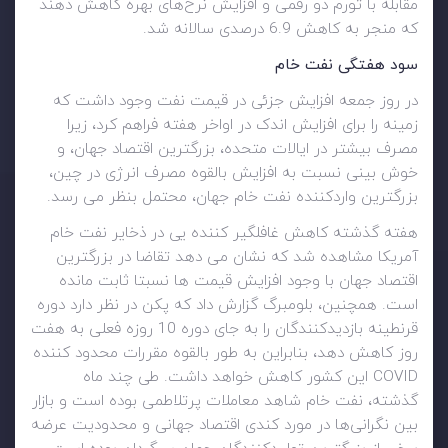
مقابله با تورم دو رقمی و افزایش نرخ‌های بهره کاهش دهند
که منجر به کاهش 6.9 درصدی سالانه شد.
سود هفتگی نفت خام
در روز جمعه افزایش جزئی در قیمت نفت وجود داشت که
زمینه را برای افزایش اندک در اواخر هفته فراهم کرد، زیرا
مصرف بیشتر در ایالات متحده، بزرگترین اقتصاد جهان، و
خوش بینی نسبت به افزایش بالقوه مصرف انرژی در چین،
بزرگترین واردکننده نفت خام جهان، محتمل بنظر می رسد.
هفته گذشته کاهش غافلگیر کننده یی در ذخایر نفت خام
آمریکا مشاهده شد که نشان می دهد تقاضا در بزرگترین
اقتصاد جهان با وجود افزایش قیمت ها نسبتا ثابت مانده
است. همچنین، بلومبرگ گزارش داد که پکن در نظر دارد دوره
قرنطینه بازدیدکنندگان را به جای دوره 10 روزه فعلی به هفت
روز کاهش دهد، بنابراین به طور بالقوه مقررات محدود کننده
COVID این کشور کاهش خواهد داشت. طی چند ماه
گذشته، نفت خام شاهد معاملات پرتلاطمی بوده است و بازار
بین نگرانی‌ها در مورد کندی اقتصاد جهانی و محدودیت عرضه