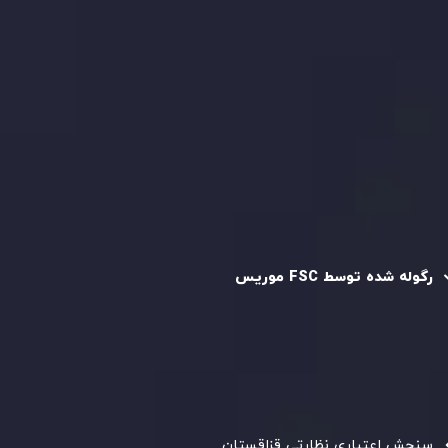
قرارداد مشتری
سیاست حفظ حریم خصوصی
سیاست استرداد وجه
سیاست AML
رگوله و تایید شده
رگوله شده توسط FSC موریس
شرکت
Inveslo Limited
، ثبت‌شده در موریس با شماره ثبت
C230595
و دفتر مرکزی در
C/o Legacy Capital Ltd. Second
Floor, Suite 201, The Catalyst Ebene
، تحت نظارت کمیسیون
خدمات مالی جمهوری موریس فعالیت می‌کند. این شرکت با
داشتن مجوز معامله‌گری سرمایه‌گذاری،
GB25205645
، به رعایت
دقیق استانداردهای نظارتی پایبند است و محیطی امن و شفاف
برای معاملات جهانی و حفاظت از مشتریان فراهم می‌آورد.
سنجش اعتباری نظارتی قزاقستان