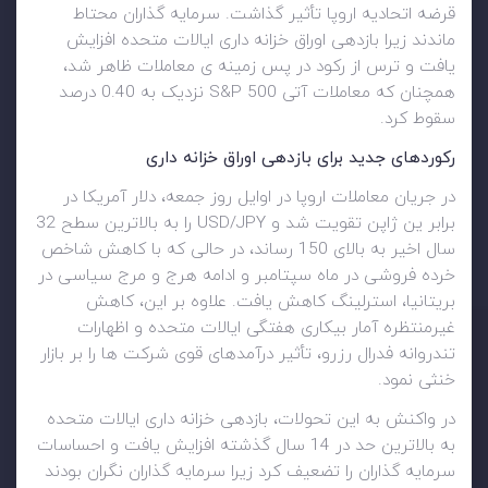
قرضه اتحادیه اروپا تأثیر گذاشت. سرمایه گذاران محتاط
ماندند زیرا بازدهی اوراق خزانه داری ایالات متحده افزایش
یافت و ترس از رکود در پس زمینه ی معاملات ظاهر شد،
همچنان که معاملات آتی S&P 500 نزدیک به 0.40 درصد
سقوط کرد.
رکوردهای جدید برای بازدهی
اوراق
خزانه داری
در جریان معاملات اروپا در اوایل روز جمعه، دلار آمریکا در
برابر ین ژاپن تقویت شد و USD/JPY را به بالاترین سطح 32
سال اخیر به بالای 150 رساند، در حالی که با کاهش شاخص
خرده فروشی در ماه سپتامبر و ادامه هرج و مرج سیاسی در
بریتانیا، استرلینگ کاهش یافت. علاوه بر این، کاهش
غیرمنتظره آمار بیکاری هفتگی ایالات متحده و اظهارات
تندروانه فدرال رزرو، تأثیر درآمدهای قوی شرکت ها را بر بازار
خنثی نمود.
در واکنش به این تحولات، بازدهی خزانه داری ایالات متحده
به بالاترین حد در 14 سال گذشته افزایش یافت و احساسات
سرمایه گذاران را تضعیف کرد زیرا سرمایه گذاران نگران بودند