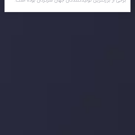
برخی از بزرگترین تولیدکنندگان جهان سرگردان بوده است.
وضعیت روزانه بازار
در بخش تازه ترین تحولات بازار، با بازارهای مالی همراه باشید،
بدانید چه اتفاقی در حال روی دادن است و چه چیزی بر بازارها
تأثیر می گذارد. بر این اساس، محرک های بازار و روند آن ها را
تحلیل کنید و استراتژی های معاملاتی خود را بسازید.
جدیدترین تغییرات
تاثیر تولیدات صنعتی چین بر بازارها
توسط
Inveslo Analysis Team
Market Analysis and Education