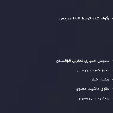
رگوله و تایید شده
رگوله شده توسط FSC موریس
شرکت
Inveslo Limited
، ثبت‌شده در موریس با شماره ثبت
C230595
و دفتر مرکزی در
C/o Legacy Capital Ltd. Second
Floor, Suite 201, The Catalyst Ebene
، تحت نظارت کمیسیون
خدمات مالی جمهوری موریس فعالیت می‌کند. این شرکت با
داشتن مجوز معامله‌گری سرمایه‌گذاری،
GB25205645
، به رعایت
دقیق استانداردهای نظارتی پایبند است و محیطی امن و شفاف
برای معاملات جهانی و حفاظت از مشتریان فراهم می‌آورد.
سنجش اعتباری نظارتی قزاقستان
مجوز کمیسیون مالی
هشدار خطر
حقوق مالکیت معنوی
بینش حیاتی ومهم