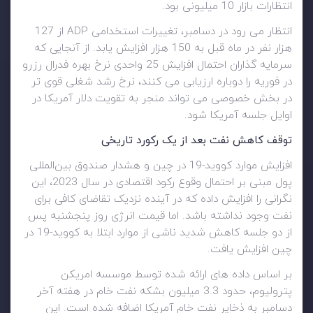
انتظارات بازار 10 میلیونی بود.
انتظار می رود در دسامبر، تغییرات استخدامی ADP از 127
هزار نفر در ماه قبل به 150 هزار افزایش یابد. از آنجایی که
سرمایه گذاران احتمال افزایش 25 واحدی نرخ بهره فدرال رزرو
در فوریه را دوباره ارزیابی می کنند، نرخ رشد شغلی قوی تر
در بخش خصوصی می تواند منجر به تقویت دلار آمریکا در
اوایل جلسه آمریکا شود.
توقف کاهش نفت بعد از یک رکورد تاریخی
افزایش موارد کووید-19 در چین و هشدار صندوق بین‌المللی
پول مبنی بر احتمال وقوع رکود اقتصادی در سال 2023، این
نگرانی را افزایش داده که در آینده نزدیک تقاضای کافی برای
نفت وجود نداشته باشد. اما قیمت انرژی روز پنجشنبه پس
از دو جلسه کاهش شدید ناشی از موارد ابتلا به کووید-19 در
چین افزایش یافت.
بر اساس داده های ارائه شده توسط موسسه امریکن
پترولیوم، حدود 3.3 میلیون بشکه نفت خام در هفته آخر
دسامبر به ذخایر نفت خام آمریکا اضافه شده است. این