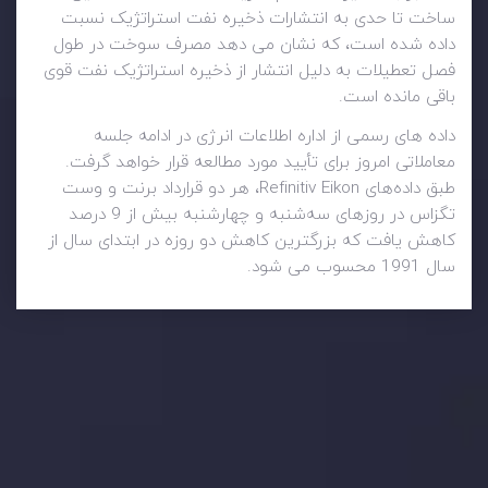
ساخت تا حدی به انتشارات ذخیره نفت استراتژیک نسبت
داده شده است، که نشان می دهد مصرف سوخت در طول
فصل تعطیلات به دلیل انتشار از ذخیره استراتژیک نفت قوی
باقی مانده است.
داده های رسمی از اداره اطلاعات انرژی در ادامه جلسه
معاملاتی امروز برای تأیید مورد مطالعه قرار خواهد گرفت.
طبق داده‌های Refinitiv Eikon، هر دو قرارداد برنت و وست
تگزاس در روزهای سه‌شنبه و چهارشنبه بیش از 9 درصد
کاهش یافت که بزرگترین کاهش دو روزه در ابتدای سال از
سال 1991 محسوب می شود.
وضعیت روزانه بازار
در بخش تازه ترین تحولات بازار، با بازارهای مالی همراه باشید،
بدانید چه اتفاقی در حال روی دادن است و چه چیزی بر بازارها
تأثیر می گذارد. بر این اساس، محرک های بازار و روند آن ها را