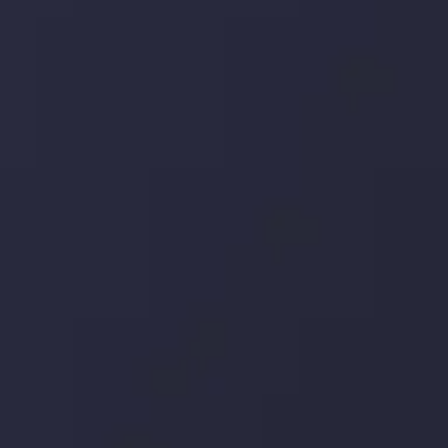
تحلیل کنید و استراتژی های معاملاتی خود را بسازید.
جدیدترین تغییرات
تاثیر تولیدات صنعتی چین بر بازارها
توسط
Inveslo Analysis Team
Market Analysis and Education
تاریخ
مشاهده بیشتر
19 May @ 12:17