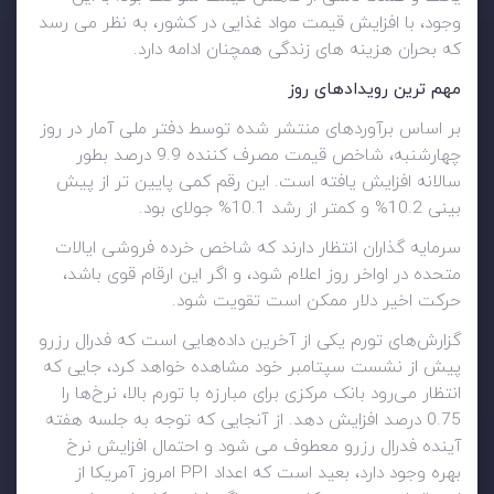
وجود، با افزایش قیمت مواد غذایی در کشور، به نظر می رسد
که بحران هزینه های زندگی همچنان ادامه دارد.
مهم ترین رویدادهای روز
بر اساس برآوردهای منتشر شده توسط دفتر ملی آمار در روز
چهارشنبه، شاخص قیمت مصرف کننده 9.9 درصد بطور
سالانه افزایش یافته است. این رقم کمی پایین تر از پیش
بینی 10.2% و کمتر از رشد 10.1% جولای بود.
سرمایه گذاران انتظار دارند که شاخص خرده فروشی ایالات
متحده در اواخر روز اعلام شود، و اگر این ارقام قوی باشد،
حرکت اخیر دلار ممکن است تقویت شود.
گزارش‌های تورم یکی از آخرین داده‌هایی است که فدرال رزرو
پیش از نشست سپتامبر خود مشاهده خواهد کرد، جایی که
انتظار می‌رود بانک مرکزی برای مبارزه با تورم بالا، نرخ‌ها را
0.75 درصد افزایش دهد. از آنجایی که توجه به جلسه هفته
آینده فدرال رزرو معطوف می شود و احتمال افزایش نرخ
بهره وجود دارد، بعید است که اعداد PPI امروز آمریکا از