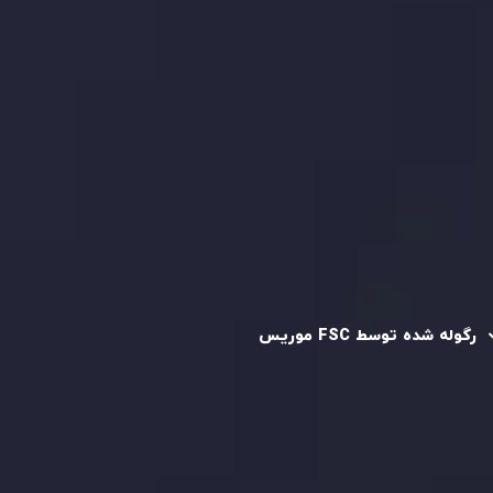
کپی تریدینگ
قرارداد مشتری
سیاست حفظ حریم خصوصی
سیاست استرداد وجه
سیاست AML
رگوله و تایید شده
رگوله شده توسط FSC موریس
شرکت
Inveslo Limited
، ثبت‌شده در موریس با شماره ثبت
C230595
و دفتر مرکزی در
C/o Legacy Capital Ltd. Second
Floor, Suite 201, The Catalyst Ebene
، تحت نظارت کمیسیون
خدمات مالی جمهوری موریس فعالیت می‌کند. این شرکت با
داشتن مجوز معامله‌گری سرمایه‌گذاری،
GB25205645
، به رعایت
دقیق استانداردهای نظارتی پایبند است و محیطی امن و شفاف
برای معاملات جهانی و حفاظت از مشتریان فراهم می‌آورد.