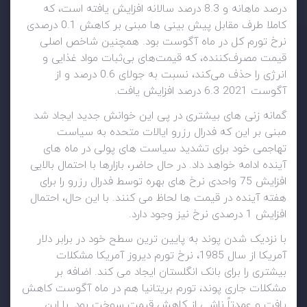
درصد ماهانه و 8.3 درصد سالانه افزایش یافته است، که
کاملا طرف مقابل پیش بینی ها مبنی بر کاهش 0.1 درصدی
نرخ تورم کل در ماه آگوست بود. همچنین شاخص اصلی
قیمت مصرف‌کننده، که قیمت‌های بی‌ثبات مواد غذایی و
انرژی را حذف می‌کند، نسبت به جولای 0.6 درصد و از
آگوست 2021 6.3 درصد افزایش یافت.
گمانه زنی های بیشتری در پی این خوانش جدید ایجاد شد
مبنی بر این که فدرال رزرو ایالات متحده به سیاست
تهاجمی خود برای تشدید سیاست های پولی در ماه های
آینده ادامه خواهد داد. در حال حاضر، بازارها با احتمال بالایی
افزایش 75 واحدی نرخ های بهره توسط فدرال رزرو را برای
هفته آینده در قیمت ها لحاظ می کنند. با این حال، احتمال
افزایش 1 درصدی نرخ نیز وجود دارد.
با نزدیک شدن پوند به پایین ترین سطح خود در برابر دلار
آمریکا از سال 1985، نرخ تورم دیروز آمریکا مشکلات
بیشتری را برای بانک انگلستان ایجاد می کند. اضافه بر
مشکلات جاری پوند، تورم بریتانیا هم در ماه آگوست کاهش
یافت و عمدتاً ناشی از کاهش قیمت سوخت بود. با این