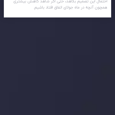
احتمال این تصمیم بکاهد، حتی اگر شاهد کاهش بیشتری
همچون آنچه در ماه جولای اتفاق افتاد باشیم.
وضعیت روزانه بازار
در بخش تازه ترین تحولات بازار، با بازارهای مالی همراه باشید،
بدانید چه اتفاقی در حال روی دادن است و چه چیزی بر بازارها
تأثیر می گذارد. بر این اساس، محرک های بازار و روند آن ها را
تحلیل کنید و استراتژی های معاملاتی خود را بسازید.
جدیدترین تغییرات
تاثیر تولیدات صنعتی چین بر بازارها
توسط
Inveslo Analysis Team