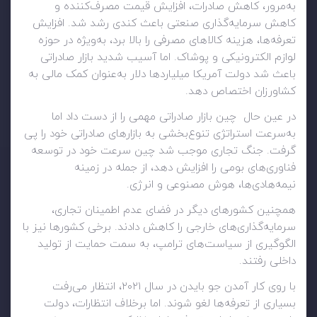
به‌مرور، کاهش صادرات، افزایش قیمت مصرف‌کننده و
کاهش سرمایه‌گذاری صنعتی باعث کندی رشد شد. افزایش
تعرفه‌ها، هزینه کالاهای مصرفی را بالا برد، به‌ویژه در حوزه
لوازم الکترونیکی و پوشاک. اما آسیب شدید بازار صادراتی
باعث شد دولت آمریکا میلیاردها دلار به‌عنوان کمک مالی به
کشاورزان اختصاص دهد.
در عین حال چین بازار صادراتی مهمی را از دست داد اما
به‌سرعت استراتژی تنوع‌بخشی به بازارهای صادراتی خود را پی
گرفت. جنگ تجاری موجب شد چین سرعت خود در توسعه
فناوری‌های بومی را افزایش دهد، از جمله در زمینه
نیمه‌هادی‌ها، هوش مصنوعی و انرژی.
همچنین کشورهای دیگر در فضای عدم اطمینان تجاری،
سرمایه‌گذاری‌های خارجی را کاهش دادند. برخی کشورها نیز با
الگوگیری از سیاست‌های ترامپ، به سمت حمایت از تولید
داخلی رفتند.
با روی کار آمدن جو بایدن در سال ۲۰۲۱، انتظار می‌رفت
بسیاری از تعرفه‌ها لغو شوند. اما برخلاف انتظارات، دولت