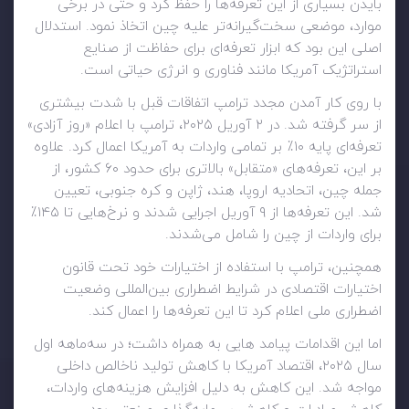
بایدن بسیاری از این تعرفه‌ها را حفظ کرد و حتی در برخی
موارد، موضعی سخت‌گیرانه‌تر علیه چین اتخاذ نمود. استدلال
اصلی این بود که ابزار تعرفه‌ای برای حفاظت از صنایع
استراتژیک آمریکا مانند فناوری و انرژی حیاتی است.
با روی کار آمدن مجدد ترامپ اتفاقات قبل با شدت بیشتری
از سر گرفته شد. در ۲ آوریل ۲۰۲۵، ترامپ با اعلام «روز آزادی»
تعرفه‌ای پایه ۱۰٪ بر تمامی واردات به آمریکا اعمال کرد. علاوه
بر این، تعرفه‌های «متقابل» بالاتری برای حدود ۶۰ کشور، از
جمله چین، اتحادیه اروپا، هند، ژاپن و کره جنوبی، تعیین
شد. این تعرفه‌ها از ۹ آوریل اجرایی شدند و نرخ‌هایی تا ۱۴۵٪
برای واردات از چین را شامل می‌شدند.
همچنین، ترامپ با استفاده از اختیارات خود تحت قانون
اختیارات اقتصادی در شرایط اضطراری بین‌المللی وضعیت
اضطراری ملی اعلام کرد تا این تعرفه‌ها را اعمال کند.
اما این اقدامات پیامد هایی به همراه داشت؛ در سه‌ماهه اول
سال ۲۰۲۵، اقتصاد آمریکا با کاهش تولید ناخالص داخلی
مواجه شد. این کاهش به دلیل افزایش هزینه‌های واردات،