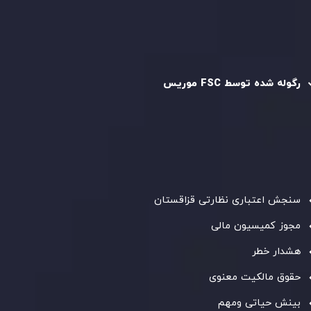
سیاست AML
رگوله و تایید شده
رگوله شده توسط FSC موریس
شرکت
Inveslo Limited
، ثبت‌شده در موریس با شماره ثبت
C230595
و دفتر مرکزی در
C/o Legacy Capital Ltd. Second
Floor, Suite 201, The Catalyst Ebene
، تحت نظارت کمیسیون
خدمات مالی جمهوری موریس فعالیت می‌کند. این شرکت با
داشتن مجوز معامله‌گری سرمایه‌گذاری،
GB25205645
، به رعایت
دقیق استانداردهای نظارتی پایبند است و محیطی امن و شفاف
برای معاملات جهانی و حفاظت از مشتریان فراهم می‌آورد.
سنجش اعتباری نظارتی قزاقستان
مجوز کمیسیون مالی
هشدار خطر
حقوق مالکیت معنوی
بینش حیاتی ومهم