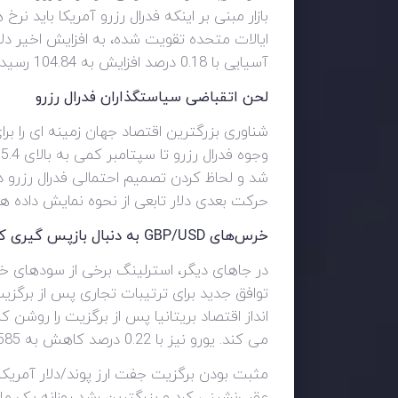
بازار مبنی بر اینکه فدرال رزرو آمریکا باید 
ایالات متحده تقویت شده، به افزایش اخیر دلار 
آسیایی با 0.18 درصد افزایش به 104.84 رسید و انتظار می‌رود که رشد ماهانه بیش از 2.5 درصدی را برای اولین بار از سپتامبر به ثبت برساند.
لحن اتقباضی سیاستگذاران فدرال رزرو
شناوری بزرگترین اقتصاد جهان زمینه ای را بر
و
شد و لحاظ کردن تصمیم احتمالی فدرال رزرو د
حرکت بعدی دلار تابعی از نحوه نمایش داده ه
خرس‌های
GBP/USD
به دنبال بازپس گیری کن
انداز اقتصاد بریتانیا پس از برگزیت را روشن 
می کند. یورو نیز با 0.22 درصد کاهش به 1.0585 دلار رسید که در جلسه قبل در اخبار 0.6 درصد افزایش یافت.
عقب‌نشینی کرد و بزرگترین رشد روزانه یک ماهه