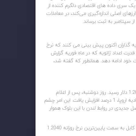
ار یک سری داده های اقتصادی دلگرم کننده از
ارزهای اصلی اندازه‌گیری می‌کند، در معاملات
ایه گذاران اکنون پیش بینی می کنند که نرخ
ت، و با توجه به قدرت اعداد ژانویه که در ماه فوریه گزارش
ت خود ادامه دهد. همانطور که گفته شد،
در جاهای دیگر، استرلینگ برخی از سودهای خود را نسبت به جلسه قبل کاهش داد و با 0.18 درصد کاهش به 1.2041 دلار رسید. روز دوشنبه، پس از اعلام
توافق جدید برای ترتیبات تجاری پس از برگزیت برای ایرلند شمالی، معروف به چارچوب ویندزور، بین بریتانیا و اتحادیه اروپا، 1 درصد افزایش یافت. این امر چشم
صل جدیدی در روابط لندن با این بلوک هموار
مثبت بودن برگزیت جفت ارز پوند/دلار آمریکا در افتتاحیه روز سه‌شنبه لندن قدرت خود را از دست داد، زیرا جفت کابل به سمت پایین‌ترین نرخ روزانه 1.2040