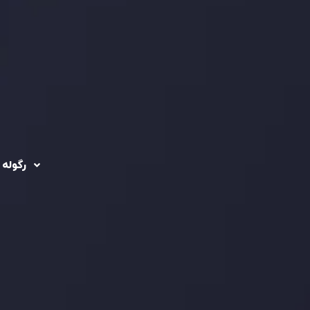
رگوله 
 حساب ها
سیاست حفظ حریم
خصوصی
ریدینگ
رگوله شد
سیاست استرداد وجه
شرکت
تماس بگیرید
ثبت
5
سیاست AML
 Ebene
د مشتری
تحت ن
فعالیت
سرمایه
استاند
شفاف ب
فراهم 