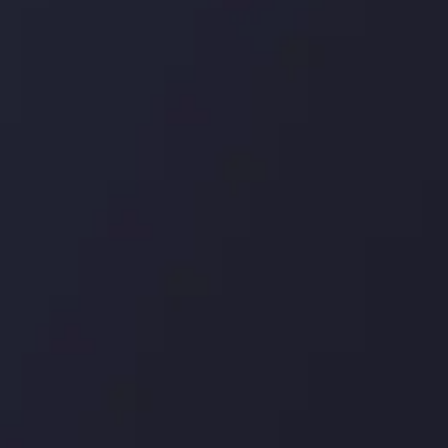
درباره ما
بررسی
سپرده ها و برداشت ها
کپی ت
شرکا
با ما 
بیانیه سلب مسئولیت
قراردا
ریسک