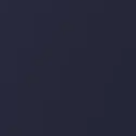
 بر این
جدیدترین تغییرات
تاثیر تولیدات صنعتی چین بر بازارها
تاریخ
مشاهده بیشتر
19 May @ 12:17