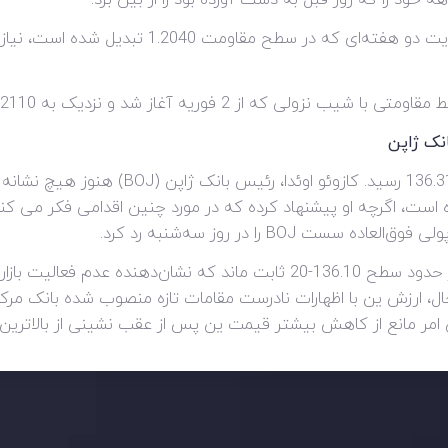
خرس‌ها به یک شکست قطعی در زیر خط حمایت دو هفته‌ای
فوریه آغاز شد و نزدیک به 1.2110 شناور بود، فشار بیاورند.
نک ژاپن
دلار در برابر ین ژاپن با 0.07 درصد افزایش به 
 است، اگرچه او پیشنهاد کرده که در مورد چنین اقدامی فکر می کند
 BOJ را در روز سه‌شنبه رد کرد.
در طول جلسه سه‌شنبه آسیایی، USD/JPY در حدود سطح 136.10-20 ثابت ماند که 
ین امر مانع از کاهش بیشتر قیمت ین پس از عقب نشینی از بالاتری