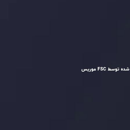
و تایید شده
ه توسط FSC موریس
Inveslo Limited
، ثبت‌شده در موریس با شماره
C23059
و دفتر مرکزی در
C/o Legacy Capital
،
Ltd. Second Floor, Suite 201, The Catalyst
ظارت کمیسیون خدمات مالی جمهوری موریس
 می‌کند. این شرکت با داشتن مجوز معامله‌گری
‌گذاری،
GB25205645
، به رعایت دقیق
اردهای نظارتی پایبند است و محیطی امن و
رای معاملات جهانی و حفاظت از مشتریان
می‌آورد.