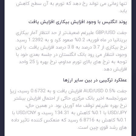
تنها زمانی می تواند رخ دهد که تورم به آن سطح کاهش
یابد.
پوند انگلیس با وجود افزایش بیکاری افزایش یافت
جفت GBP/USD علیرغم ضعیف‌تر از حد انتظار آمار بیکاری
بریتانیا در ماه فوریه، 0.2% صعود کرد و به 1.2392 رسید.
نرخ بیکاری از 3.7 درصد به 3.8 درصد افزایش یافت. با این
وجود، انتظار می رود بانک انگلستان در جلسه بعدی خود با
توجه به نرخ های بالای تورم مداوم، نرخ بهره را 25 واحد
افزایش دهد.
عملکرد ترکیبی در بین سایر ارزها
جفت AUD/USD 0.5% افزایش یافت و به 0.6732 رسید، زیرا
صورتجلسه اخیر بانک مرکزی حاکی از احتمال افزایش بیشتر
نرخ بهره علیرغم توقف ماه آوریل بود. در همین حال،
USD/JPY با 0.1% کاهش به 134.31 رسید، و USD/CNY با
0.1% کاهش به 6.8716 رسید که منعکس کننده تاثیر داده
های رشد قوی چین است.