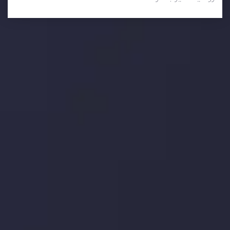
وضعیت روزانه بازار
در بخش تازه ترین تحولات بازار، با بازارهای مالی همراه باشید،
بدانید چه اتفاقی در حال روی دادن است و چه چیزی بر بازارها
تأثیر می گذارد. بر این اساس، محرک های بازار و روند آن ها را
تحلیل کنید و استراتژی های معاملاتی خود را بسازید.
جدیدترین تغییرات
تاثیر تولیدات صنعتی چین بر بازارها
توسط
Inveslo Analysis Team
Market Analysis and Education