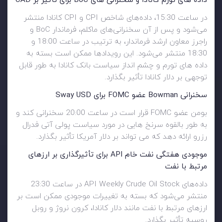
داده های تورم کانادا و سخنرانی های
BoC برای تأثیر بر
CAD
در ساعت 15:30، داده‌های شاخص CPI و CPI کانادا منتشر
می‌شود و پس از آن سخنرانی‌های ماکلم، فرماندار BoC و
راجرز معاون ارشد فرماندار، به ترتیب در ساعت 18:00 و
18:30 منتشر می‌شود. این رویدادها ممکن است بسته به
داده های تورم و چشم انداز سیاست بانک کانادا به طور قابل
توجهی بر دلار کانادا تأثیر بگذارد.
سخنرانی
Bowman عضو
FOMC برای
Sway USD
بومن عضو FOMC قرار است در ساعت 20:00 سخنرانی کند و
به طور بالقوه سرنخ هایی در مورد سیاست پولی آتی فدرال
رزرو ارائه دهد که می تواند بر دلار آمریکا تأثیر بگذارد.
موجودی هفتگی نفت خام
API برای تأثیرگذاری بر ارزهای
مرتبط با نفت
داده‌های API Weekly Crude Oil Stock در ساعت 23:30
منتشر می‌شود که بسته به تغییرات موجودی ممکن است بر
ارزهای مرتبط با نفت مانند دلار کانادا، کرون نروژ و روبل
روسیه تأثیر بگذارد.