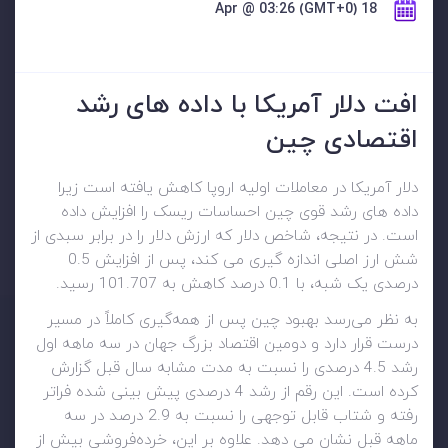
18 Apr @ 03:26 (GMT+0)
افت دلار آمریکا با داده های رشد
اقتصادی چین
دلار آمریکا در معاملات اولیه اروپا کاهش یافته است زیرا
داده های رشد قوی چین احساسات ریسک را افزایش داده
است. در نتیجه، شاخص دلار که ارزش دلار را در برابر سبدی از
شش ارز اصلی اندازه گیری می کند، پس از افزایش 0.5
درصدی یک شبه، با 0.1 درصد کاهش به 101.707 رسید.
به نظر می‌رسد بهبود چین پس از همه‌گیری کاملاً در مسیر
درست قرار دارد و دومین اقتصاد بزرگ جهان در سه ماهه اول
رشد 4.5 درصدی را نسبت به مدت مشابه سال قبل گزارش
کرده است. این رقم از رشد 4 درصدی پیش بینی شده فراتر
رفته و شتاب قابل توجهی را نسبت به 2.9 درصد در سه
ماهه قبل نشان می دهد. علاوه بر این، خرده‌فروشی بیش از