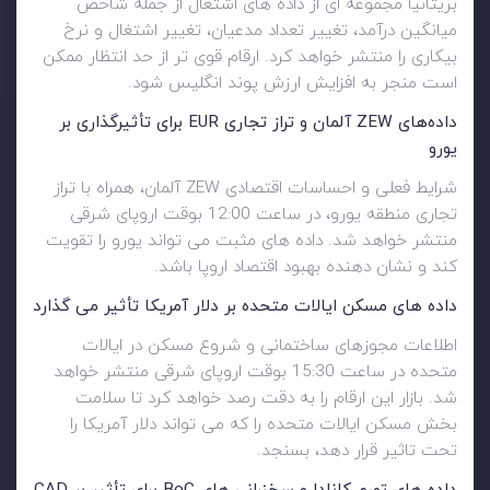
بریتانیا مجموعه ای از داده های اشتغال از جمله شاخص
میانگین درآمد، تغییر تعداد مدعیان، تغییر اشتغال و نرخ
بیکاری را منتشر خواهد کرد. ارقام قوی تر از حد انتظار ممکن
است منجر به افزایش ارزش پوند انگلیس شود.
داده‌های
ZEW آلمان و تراز تجاری
EUR برای تأثیرگذاری بر
یورو
شرایط فعلی و احساسات اقتصادی ZEW آلمان، همراه با تراز
تجاری منطقه یورو، در ساعت 12:00 بوقت اروپای شرقی
منتشر خواهد شد. داده های مثبت می تواند یورو را تقویت
کند و نشان دهنده بهبود اقتصاد اروپا باشد.
داده های مسکن ایالات متحده بر دلار آمریکا تأثیر می گذارد
اطلاعات مجوزهای ساختمانی و شروع مسکن در ایالات
متحده در ساعت 15:30 بوقت اروپای شرقی منتشر خواهد
شد. بازار این ارقام را به دقت رصد خواهد کرد تا سلامت
بخش مسکن ایالات متحده را که می تواند دلار آمریکا را
تحت تاثیر قرار دهد، بسنجد.