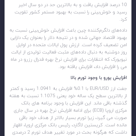
10 درصد افزایش یافت و به بالاترین حد در دو سال اخیر
رسید و خوش‌بینی را نسبت به بهبود مستمر کشور تقویت
کرد.
داده‌های دلگرم‌کننده چین باعث افزایش خوش‌بینی نسبت به
بهبود اقتصاد جهانی شده و در نتیجه دلار را بعنوان یک دارایی
امن تضعیف کرده است. ارزش پول ایالات متحده در اوایل
روز دوشنبه به دنبال داده‌های مثبت فعالیت تولیدی از ایالت
نیویورک که انتظارات برای افزایش نرخ بهره فدرال رزرو در ماه
می را افزایش داد، افزایش یافته بود.
افزایش یورو با وجود تورم بالا
جفت ارز EUR/USD با 0.1% افزایش به 1.0941 رسید و کمتر
از بالاترین سطح یک ساله خود یعنی 1.1075 نسبت به هفته
گذشته باقی ماند. این افزایش با وجود برنامه های بانک
مرکزی اروپا (ECB) برای ادامه افزایش نرخ بهره در سال جاری
صورت می گیرد، زیرا تورم بسیار بالاتر از هدف خود باقی
مانده است. کریستین لاگارد، رئیس بانک مرکزی اروپا، اظهار
داشت که هرگونه بحث در مورد تغییر هدف تورم 2 درصدی