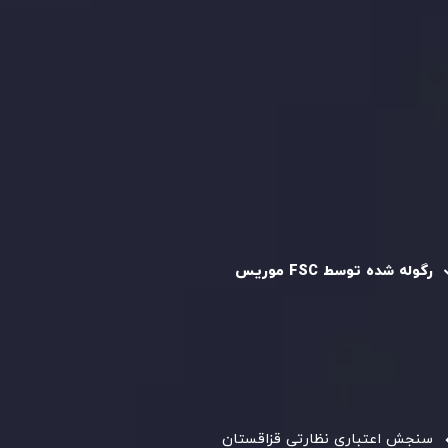
قرارداد مشتری
سیاست حفظ حریم خصوصی
سیاست استرداد وجه
سیاست AML
رگوله و تایید شده
رگوله شده توسط FSC موریس
شرکت
Inveslo Limited
، ثبت‌شده در موریس با شماره ثبت
C230595
و دفتر مرکزی در
C/o Legacy Capital Ltd. Second
Floor, Suite 201, The Catalyst Ebene
، تحت نظارت کمیسیون
خدمات مالی جمهوری موریس فعالیت می‌کند. این شرکت با
داشتن مجوز معامله‌گری سرمایه‌گذاری،
GB25205645
، به رعایت
دقیق استانداردهای نظارتی پایبند است و محیطی امن و شفاف
برای معاملات جهانی و حفاظت از مشتریان فراهم می‌آورد.
سنجش اعتباری نظارتی قزاقستان