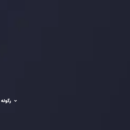
رگوله 
 حساب ها
سیاست حفظ حریم
خصوصی
ریدینگ
رگوله شد
سیاست استرداد وجه
شرکت
تماس بگیرید
ثبت
5
سیاست AML
 Ebene
د مشتری
تحت ن