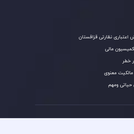
 می‌کند. این شرکت با داشتن مجوز معامله‌گری
‌گذاری،
GB25205645
، به رعایت دقیق
اردهای نظارتی پایبند است و محیطی امن و
رای معاملات جهانی و حفاظت از مشتریان
می‌آورد.
اعتباری نظارتی قزاقستان
کمیسیون مالی
 خطر
مالکیت معنوی
حیاتی ومهم