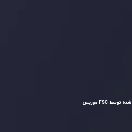
دنبال کنید
و تایید شده
ه توسط FSC موریس
Inveslo Limited
، ثبت‌شده در موریس با شماره
C23059
و دفتر مرکزی در
C/o Legacy Capital
،
Ltd. Second Floor, Suite 201, The Catalyst
ظارت کمیسیون خدمات مالی جمهوری موریس