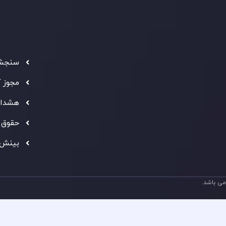
فعالیت
سرمایه
استاند
شفاف ب
فراهم 
سنجش 
ه معتبر
" بهترین کارگزار فین تک فارکس "
توجه ها را به خود
مجوز 
شانی از شایستگی و کیفیت بالای خدمات اینوسلو می باشد.
هشدار
حقوق 
بینش 
ی باشد.