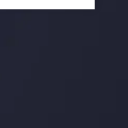
وضعیت روزانه بازار
در بخش تازه ترین تحولات بازار، با بازارهای مالی همراه باش
اساس، محرک های بازار و روند آن ها را تحلیل کنید و استرات
جدیدترین تغییرات
عاقبت جنگ های تج