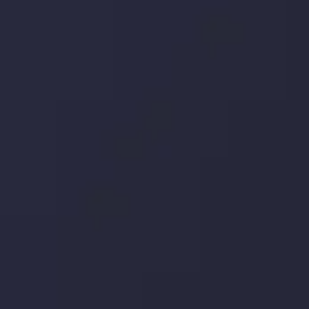
بدانید چه اتفاقی در حال روی دادن است و چه چیزی بر بازارها
تأثیر می گذارد. بر این اساس، محرک های بازار و روند آن ها را
تحلیل کنید و استراتژی های معاملاتی خود را بسازید.
جدیدترین تغییرات
تاثیر تولیدات صنعتی چین بر بازارها
توسط
Inveslo Analysis Team
Market Analysis and Education
تاریخ
مشاهده بیشتر
19 May @ 12:17