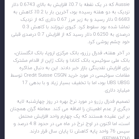
Aussie که در یک نقطه با 0.7٪ افزایش به بالای 0.6743 دلار
نزدیک به دو هفته رسیده بود، آخرین بار با 0.2٪ کاهش به
0.6683 دلار رسید و به زیر مرز 0.67 دلاری که از نزدیک
تماشا شده بود سقوط کرد. کیوی نیوزلند با کاهش 0.3
درصدی به 0.6250 دلار رسید که از افزایش 0.7 درصدی قبلی
خود چشم پوشی کرد.
در آخر هفته، فدرال رزرو، بانک مرکزی اروپا، بانک انگلستان،
بانک ملی سوئیس، بانک کانادا و بانک ژاپن از اقدام مشترک
برای افزایش نقدینگی بازار خبر دادند. این به دنبال مذاکره
مقامات سوئیسی در مورد خرید Credit Suisse CSGN توسط
UBS UBSG بود، اما با تخفیف بسیار زیاد و با بدهی 17
میلیارد دلاری.
تصمیم فدرال رزرو در مورد نرخ بهره در روز چهارشنبه لایه
دیگری از عدم اطمینان را اضافه می کند. معامله گران همچنان
بر این عقیده هستند که یک چهارم واحد افزایش محتمل
است، اما اکنون در اوج نرخ در ماه می در حدود 4.8 درصد و
سپس 76 واحد پایه کاهش تا پایان سال قرار دارند.
(FEDWATCH)