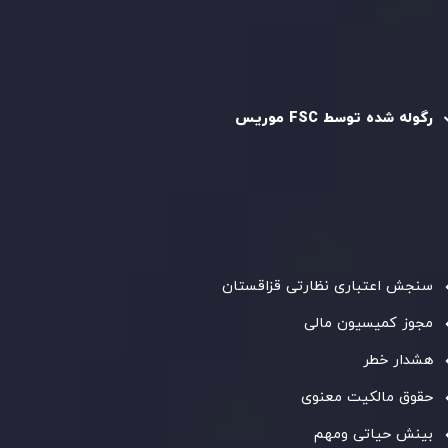
سیاست AML
رگوله و تایید شده
رگوله شده توسط FSC موریس
شرکت
Inveslo Limited
، ثبت‌شده در موریس با شماره ثبت
C230595
و دفتر مرکزی در
C/o Legacy Capital Ltd. Second
Floor, Suite 201, The Catalyst Ebene
، تحت نظارت کمیسیون
خدمات مالی جمهوری موریس فعالیت می‌کند. این شرکت با
داشتن مجوز معامله‌گری سرمایه‌گذاری،
GB25205645
، به رعایت
دقیق استانداردهای نظارتی پایبند است و محیطی امن و شفاف
برای معاملات جهانی و حفاظت از مشتریان فراهم می‌آورد.
سنجش اعتباری نظارتی قزاقستان
مجوز کمیسیون مالی
هشدار خطر
حقوق مالکیت معنوی
بینش حیاتی ومهم