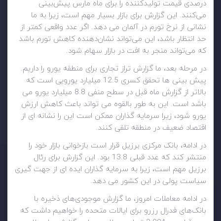
درصدی قیمت تولیدکننده را برای ماه مارس پیش‌بینی
می‌کنند. این گزارش برای بازار بسیار مهم است، زیرا به ما
نشانی از نرخ تورم در آلمان می دهد. اگر عدد واقعی کمتر از
حد انتظار باشد، این می‌تواند نشان‌دهنده کاهش تورم باشد
که می‌تواند منجر به افت در بازار سهام شود.
در مرحله بعد، ما گزارش تراز تجاری برای منطقه یورو را داریم.
پیش بینی ها تحقق کسری 12.5 میلیارد یورویی است که
بالاتر از گزارش ماه قبل در سطح منفی 8.8 میلیارد یورو می
باشد است. این به طور بالقوه می تواند باعث کاهش ارزش
یورو شود، زیرا سرمایه گذاران ممکن است این را نشانه ای از
اقتصاد ضعیف در منطقه تلقی کنند.
در ادامه، بانک مرکزی برزیل قرار است بازخوانی بازار خود را
منتشر کند که عدد قبلی 13.8 بود. این گزارش برای رئال
برزیل مهم است، زیرا به سرمایه گذاران ایده ای از جهت گیری
سیاست پولی در این کشور می دهد.
در ادامه معاملات امروز، ما گزارش موجودی‌های ذخیره با
بانک‌های فدرال رزرو برای ایالات متحده را خواهیم داشت که