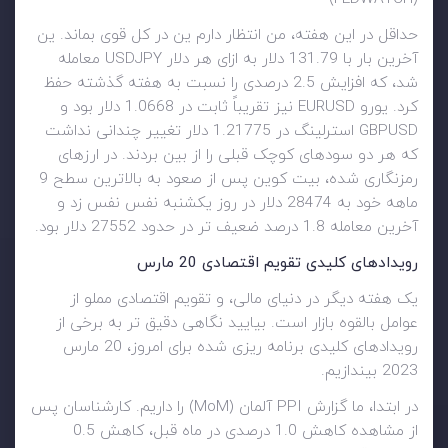
حداقل در این هفته، من انتظار دارم ین در کل قوی بماند. ین
آخرین بار با 131.79 دلار به ازای هر دلار USDJPY معامله
شد، که افزایش 2.5 درصدی را نسبت به هفته گذشته حفظ
کرد. یورو EURUSD نیز تقریباً ثابت در 1.0668 دلار بود و
GBPUSD استرلینگ در 1.21775 دلار تغییر چندانی نداشت
که هر دو سودهای کوچک قبلی را از بین بردند. در ارزهای
رمزنگاری شده، بیت کوین پس از صعود به بالاترین سطح 9
ماهه خود به 28474 دلار در روز یکشنبه نفس نفس زد و
آخرین معامله 1.8 درصد ضعیف تر در حدود 27552 دلار بود.
رویدادهای کلیدی تقویم اقتصادی 20 مارس
یک هفته دیگر در دنیای مالی، و تقویم اقتصادی مملو از
عوامل بالقوه بازار است. بیایید نگاهی دقیق تر به برخی از
رویدادهای کلیدی برنامه ریزی شده برای امروز، 20 مارس
2023 بیندازیم.
در ابتدا، ما گزارش PPI آلمان (MoM) را داریم. کارشناسان پس
از مشاهده کاهش 1.0 درصدی در ماه قبل، کاهش 0.5