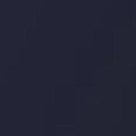
اری چه شد؟
توسط
Inveslo
Analysis
Team
مشاهده بیشتر
Market Analysis
and Education