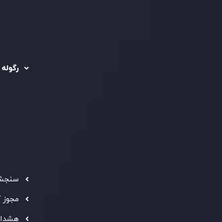
رگوله 
 حساب ها
سیاست حفظ حریم
خصوصی
ریدینگ
رگوله شد
سیاست استرداد وجه
شرکت
تماس بگیرید
ثبت
5
سیاست AML
 Ebene
د مشتری
تحت ن
فعالیت
سرمایه
استاند
شفاف ب
فراهم 
سنجش 
ه معتبر
" بهترین کارگزار فین تک فارکس "
توجه ها را به خود
مجوز 
شانی از شایستگی و کیفیت بالای خدمات اینوسلو می باشد.
هشدار