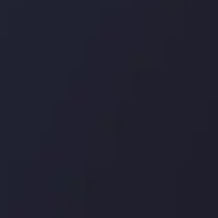
درباره ما
بررسی
سپرده ها و برداشت ها
کپی ت
شرکا
با ما 
بیانیه سلب مسئولیت
قراردا
ریسک
اینوسلو با دریافت جایز
جلب کرد. این افتخار، ن