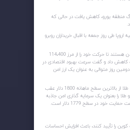
رگ منطقه یورو، کاهش یافت در حالی که
اروپا طی روز جمعه با اقبال خریداران روبرو
بر همین اساس جفت ارز دلار ین به بالاترین سطح خود در چند سال اخیر رسید و خریداران در حال حاضر آماده شدن هستند تا حرکت خود را از مرز 114،400
درات کاهش داد و گفت سرعت بهبود اقتصادی در
ومین روز متوالی به عنوان یک ارز امن
در حالی که دلار و بازدهی اوراق خزانه داری آمریکا همزمان به وضعیت مطلوب بازار واکنش نشان می دهند، قیمت طلا از بالاترین سطح ماهانه 1800 دلار عقب
طلا را بعنوان یک سرمایه گذاری امن جاذبه
خود در سطح 1779 دلار است.
کوین را تأیید کنند، باعث افزایش احساسات