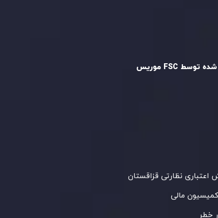
و تایید شده
ه توسط FSC موریس
Inveslo Limited
، ثبت‌شده در موریس با شماره
C23059
و دفتر مرکزی در
C/o Legacy Capital
،
Ltd. Second Floor, Suite 201, The Catalyst
ظارت کمیسیون خدمات مالی جمهوری موریس
 می‌کند. این شرکت با داشتن مجوز معامله‌گری
‌گذاری،
GB25205645
، به رعایت دقیق
اردهای نظارتی پایبند است و محیطی امن و
رای معاملات جهانی و حفاظت از مشتریان
می‌آورد.
اعتباری نظارتی قزاقستان
کمیسیون مالی
 خطر