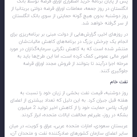
پس از پایان برنامه خرید اضطراری اوراق قرضه توسط بانک
انگلستان در روز جمعه، معاملات اوراق قرضه دولتی بریتانیا از
روز دوشنبه بدون هیچ گونه حمایتی از سوی بانک انگلستان
از سر گرفته خواهد شد.
در روزهای اخیر، گزارش‌هایی از دولت مبنی بر برنامه‌ریزی برای
انجام یک چرخش بزرگ در برنامه‌های کاهش مالیات‌شان
منتشر شده است که به کاهش نگرانی سرمایه‌گذاران در مورد
امور مالی عمومی کمک کرده است، اما این طرح‌ها باید به
مرحله اجرا درآیند تا بتوانند از فروش مجدد اوراق قرضه
جلوگیری کنند.
نفت خام
روز دوشنبه، قیمت نفت بخشی از زیان خود را نسبت به
هفته قبل جبران کرد. به این دلیل که تعداد بیشتری از اعضای
اوپک پلاس حمایت خود را از کاهش اخیر تولید 2 میلیون
بشکه در روز، علیرغم مخالفت ایالات متحده، ابراز کردند.
عربستان سعودی، امارات متحده عربی، عراق و کویت، در میان
سایر اعضای سازمان کشورهای صادرکننده نفت و متحدان آن،