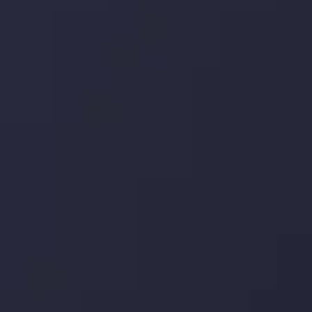
توسط
Inveslo Analysis Team
Market Analysis and Education
تاریخ
مشاهده بیشتر
19 May @ 12:17