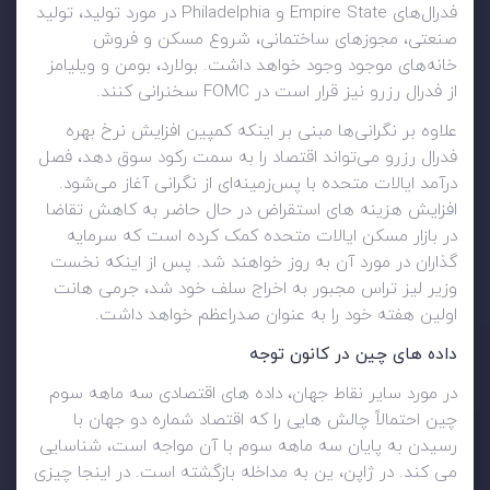
فدرال‌های Empire State و Philadelphia در مورد تولید، تولید
صنعتی، مجوزهای ساختمانی، شروع مسکن و فروش
خانه‌های موجود وجود خواهد داشت. بولارد، بومن و ویلیامز
از فدرال رزرو نیز قرار است در FOMC سخنرانی کنند.
علاوه بر نگرانی‌ها مبنی بر اینکه کمپین افزایش نرخ بهره
فدرال رزرو می‌تواند اقتصاد را به سمت رکود سوق دهد، فصل
درآمد ایالات متحده با پس‌زمینه‌ای از نگرانی آغاز می‌شود.
افزایش هزینه های استقراض در حال حاضر به کاهش تقاضا
در بازار مسکن ایالات متحده کمک کرده است که سرمایه
گذاران در مورد آن به روز خواهند شد. پس از اینکه نخست
وزیر لیز تراس مجبور به اخراج سلف خود شد، جرمی هانت
اولین هفته خود را به عنوان صدراعظم خواهد داشت.
داده های چین در کانون توجه
در مورد سایر نقاط جهان، داده های اقتصادی سه ماهه سوم
چین احتمالاً چالش هایی را که اقتصاد شماره دو جهان با
رسیدن به پایان سه ماهه سوم با آن مواجه است، شناسایی
می کند. در ژاپن، ین به مداخله بازگشته است. در اینجا چیزی