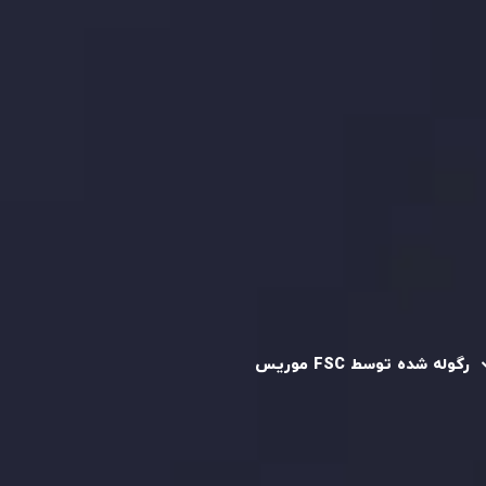
بررسی حساب ها
کپی تریدینگ
قرارداد مشتری
سیاست حفظ حریم خصوصی
سیاست استرداد وجه
سیاست AML
رگوله و تایید شده
رگوله شده توسط FSC موریس
شرکت
Inveslo Limited
، ثبت‌شده در موریس با شماره ثبت
C230595
و دفتر مرکزی در
C/o Legacy Capital Ltd. Second
Floor, Suite 201, The Catalyst Ebene
، تحت نظارت کمیسیون
خدمات مالی جمهوری موریس فعالیت می‌کند. این شرکت با
داشتن مجوز معامله‌گری سرمایه‌گذاری،
GB25205645
، به رعایت