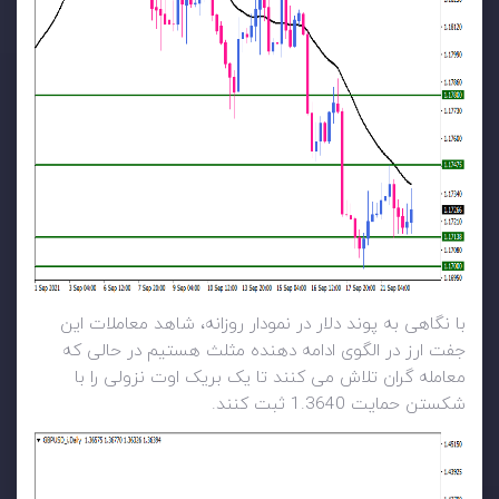
با نگاهی به پوند دلار در نمودار روزانه، شاهد معاملات این
جفت ارز در الگوی ادامه دهنده مثلث هستیم در حالی که
معامله گران تلاش می کنند تا یک بریک اوت نزولی را با
شکستن حمایت 1.3640 ثبت کنند.