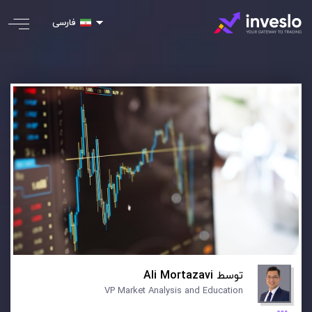
فارسی
توسط
Ali Mortazavi
VP Market Analysis and Education