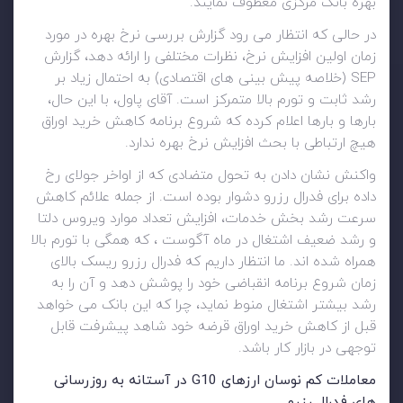
بهره بانک مرکزی معطوف نمایند.
در حالی که انتظار می رود گزارش بررسی نرخ بهره در مورد
زمان اولین افزایش نرخ، نظرات مختلفی را ارائه دهد، گزارش
SEP (خلاصه پیش بینی های اقتصادی) به احتمال زیاد بر
رشد ثابت و تورم بالا متمرکز است. آقای پاول، با این حال،
بارها و بارها اعلام کرده که شروع برنامه کاهش خرید اوراق
هیچ ارتباطی با بحث افزایش نرخ بهره ندارد.
واکنش نشان دادن به تحول متضادی که از اواخر جولای رخ
داده برای فدرال رزرو دشوار بوده است. از جمله علائم کاهش
سرعت رشد بخش خدمات، افزایش تعداد موارد ویروس دلتا
و رشد ضعیف اشتغال در ماه آگوست ، که همگی با تورم بالا
همراه شده اند. ما انتظار داریم که فدرال رزرو ریسک بالای
زمان شروع برنامه انقباضی خود را پوشش دهد و آن را به
رشد بیشتر اشتغال منوط نماید، چرا که این بانک می خواهد
قبل از کاهش خرید اوراق قرضه خود شاهد پیشرفت قابل
توجهی در بازار کار باشد.
معاملات کم نوسان ارزهای G10 در آستانه به روزرسانی
های فدرال رزرو