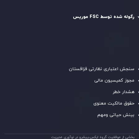
رگوله و تایید شده
رگوله شده توسط FSC موریس
شرکت
Inveslo Limited
، ثبت‌شده در موریس با شماره ثبت
C230595
و دفتر مرکزی در
C/o Legacy Capital Ltd. Second
Floor, Suite 201, The Catalyst Ebene
، تحت نظارت کمیسیون
خدمات مالی جمهوری موریس فعالیت می‌کند. این شرکت با
داشتن مجوز معامله‌گری سرمایه‌گذاری،
GB25205645
، به رعایت
دقیق استانداردهای نظارتی پایبند است و محیطی امن و شفاف
برای معاملات جهانی و حفاظت از مشتریان فراهم می‌آورد.
سنجش اعتباری نظارتی قزاقستان
مجوز کمیسیون مالی
هشدار خطر
حقوق مالکیت معنوی
بینش حیاتی ومهم
بخشی از موفقیت گروه ایکس،پیشرو در نوآوری مدیریت