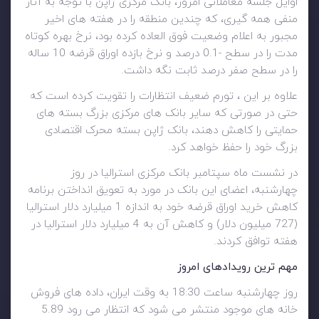
اوایل جلسه معاملاتی امروز، بانک مرکزی ژاپن با توجه به آثار
منفی همه گیری، که چندین منطقه را در هفته های اخیر
مجبور به اعلام وضعیت فوق العاده کرده بود، نرخ بهره کوتاه
مدت را در سطح -0.1 درصد و نرخ بازده اوراق قرضه 10 ساله
را در سطح صفر درصد ثابت نگه داشت.
علاوه بر این ، تورم ضعیف انتظارات را تقویت کرده است که
حتی در صورتی که سایر بانک های مرکزی بزرگ بسته های
حمایتی را کاهش دهند، بانک ژاپن بسته محرک اقتصادی
بزرگ خود را حفظ خواهد کرد.
در نشست ماه سپتامبر بانک مرکزی استرالیا در روز
چهارشنبه، اعضای این بانک در مورد به تعویق انداختن برنامه
کاهش خرید اوراق قرضه خود به اندازه 1 میلیارد دلار استرالیا
(727 میلیون دلار) و کاهش آن به 4 میلیارد دلار استرالیا در
هفته توافق کردند.
مهم ترین رویدادهای امروز
روز چهارشنبه ساعت 18:30 به وقت ایران، داده های فروش
خانه های موجود منتشر می شود که انتظار می رود 5.89