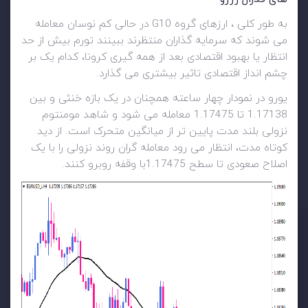
به طور کلی ، ارزهای گروه G10 در حالی کم نوسان معامله
می شوند که سرمایه گذاران منتظرند ببینند تورم بیش از حد
انتظار یا بهبود اقتصادی بعد از همه گیری کرونا، کدام یک بر
چشم انداز اقتصادی تاثیر بیشتری می گذارد.
یورو در نمودار چهار ساعته همچنان در یک بازه خنثی و بین
1.17138 تا 1.17475 معامله می شود و شاهد مومنتوم
نزولی بلند مدت پایین تر از میانگین متحرک است. از دید
کوتاه مدت، انتظار می رود معامله گران روند نزولی را با یک
اصلاح صعودی تا سطح 1.17475با وقفه روبرو کنند.