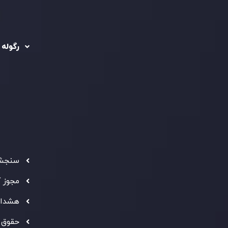
رگوله 
 حساب ها
سیاست حفظ حریم
خصوصی
ریدینگ
رگوله شد
سیاست استرداد وجه
شرکت
تماس بگیرید
ثبت
5
سیاست AML
 Ebene
د مشتری
تحت ن
فعالیت
سرمایه
استاند
شفاف ب
فراهم 
سنجش 
ه معتبر
" بهترین کارگزار فین تک فارکس "
توجه ها را به خود
مجوز 
شانی از شایستگی و کیفیت بالای خدمات اینوسلو می باشد.
هشدار
حقوق 