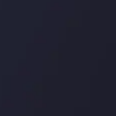
درباره ما
بررسی
سپرده ها و برداشت ها
کپی ت
شرکا
با ما 
بیانیه سلب مسئولیت
قراردا
ریسک
اینوسلو با دریافت جایز
جلب کرد. این افتخار، ن