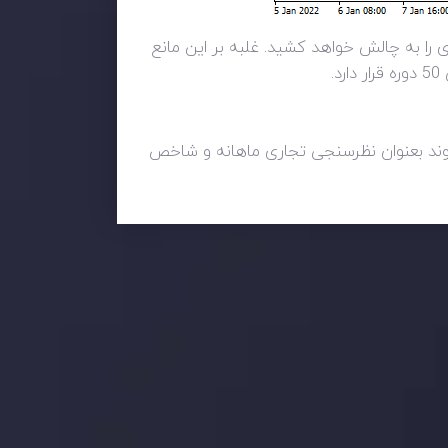
رل را به دست گیرند، سطح مورد توجه قبلی در 1.12902، سوگیری صعودی را به چالش خواهد کشید. غلبه بر این مانع
موند بعنوان نظرسنجی تجاری ماهانه و شاخص
 بر این