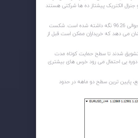
و جنرال الکتریک پیشتاز ده ها شرکتی هستند
شاخص دلار به دلیل موضع انقباضی فدرال رزرو افزایش یافت. این شاخص در لبه مقاومت خط روند نزولی اش در حوالی 96.26 نگه داشته شده است. شکست
ن حال، خوانش RSI در آستانه منطقه اشباع خرید نشان می دهد که خریداران ممکن است قبل از
رو تشویق شدند تا سطح حمایت کوتاه مدت
1.12 را با هدف رساندن نرخ به 1.1262 از میان بردارند. با عبور میانگین متحرک 50 دوره یی به زیر میانگین 200 دوره یی احتمال می رود خرس های بیشتری
ند تا مرز 1.12459 سقوط کند. با عبور از این مانع، پایین ترین سطح دو ماهه در حدود