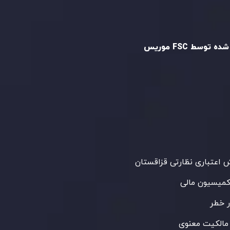
و تایید شده
ه توسط FSC موریس
Inveslo Limited
، ثبت‌شده در موریس با شماره
C23059
و دفتر مرکزی در
C/o Legacy Capital
،
Ltd. Second Floor, Suite 201, The Catalyst
ظارت کمیسیون خدمات مالی جمهوری موریس
 می‌کند. این شرکت با داشتن مجوز معامله‌گری
‌گذاری،
GB25205645
، به رعایت دقیق
اردهای نظارتی پایبند است و محیطی امن و
رای معاملات جهانی و حفاظت از مشتریان
می‌آورد.
اعتباری نظارتی قزاقستان
کمیسیون مالی
 خطر
مالکیت معنوی