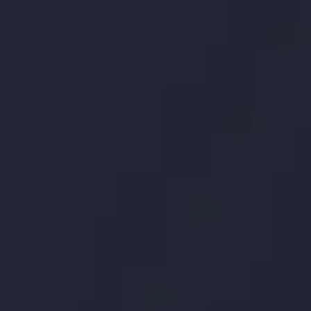
اری چه شد؟
توسط
Inveslo
Analysis
Team
مشاهده بیشتر
Market Analysis
and Education