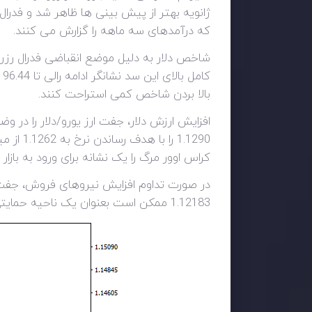
ژانویه بهتر از پیش بینی ها ظاهر شد و فدرا
که درآمدهای سه ماهه را گزارش می کنند.
بالا بردن شاخص کمی استراحت کنند.
افزایش ارزش دلار، جفت ارز یورو/دلار را در 
کراس اوور مرگ را یک نشانه برای ورود به بازار 
1.12183 ممکن است بعنوان یک ناحیه حمایتی ظاهر شود.