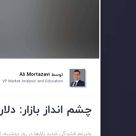
توسط
Ali Mortazavi
VP Market Analysis and Education
چشم انداز بازار: دل
علیرغم فشردگی شدید بازارها در روز دوشنبه، 