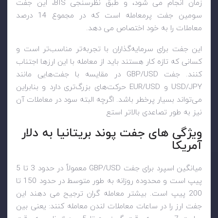
زمان انجام می شود، و طبق نظرسنجی
BIS
، این جفت
سومین جفت پرمعامله است که در مجموع 14 درصد
معاملات را به خود اختصاص می دهد.
این جفت‌ برای سرمایه‌گذاران با تجربه‌تر مناسب‌تر است و
کسانی که تازه کار هستند باید از معامله با این ارزها اجتناب
کنند. جفت
GBP/USD
در مقایسه با جفت‌هایی مانند
USD/JPY
و
EUR/USD
حرکت‌های بزرگ‌تری دارد و بنابراین
می‌تواند بسیار پرخطر باشد. اگرچه البته سود در معاملات آن
نیز به طور تصاعدی بالاتر استع
ویژگی های جفت پوند بریتانیا به دلار
آمریکا
میانگین اسپرد برای جفت
GBP/USD
معمولاً در حدود 3 تا 5
پیپ است و محدوده روزانه به طور متوسط در حدود 150 تا
200 پیپ است. بیشتر معامله گران ترجیح می دهند این
جفت ارز را در ساعات معاملات لندن معامله کنند: یعنی بین