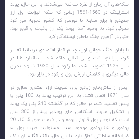
سکه‌های آن زمان از نقره ساخته می‌شدند. با این حال، پوند
استرلینگ در 1560-1561 زمانی که ملکه الیزابت اول ارز
جدیدی را برای مقابله با تورمی که کشور تجربه می کرد
معرفی کرد، به وجود آمد. پوند یک ارز باثبات و قوی بود،
حتی در آزمون جنگ داخلی ایستادگی کرد.
با پایان جنگ جهانی اول، چشم انداز اقتصادی بریتانیا تغییر
کرد، زیرا نوسانات و بی ثباتی حاکم شد. استاندارد طلا در
سال 1925 تصویب شد، اما رکود سال 1930 شاهد بحران
مالی دیگری با کاهش ارزش پول و رکود در بازار بود.
پس از تلاش‌های زیادی برای تقویت ارز، اعشاری ‌سازی در
سال 1971 اتفاق افتاد. به این ترتیب پوند به 100 پنی یا
پنس تقسیم شد، در حالی که در گذشته 240 پنی یک پوند
را تشکیل می‌داد. اسکناس های پوندی بیش از 300 سال
است که نوعی پول قانونی بوده و در قیمت های 5، 10، 20
پوندی و 50 پوندی موجود است. مسئولیت ضرب پول به
ضرابخانه سلطنتی تعلق دارد. با این حال، بانک انگلستان بانک