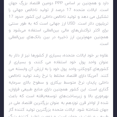
دارد و همچنین بر اساس
PPP
دومین اقتصاد بزرگ جهان
است. ایالات متحده 17 درصد از تولید ناخالص جهانی را
تشکیل می دهد و تولید ناخالص داخلی این کشور حدود 17
تریلیون دلار است.
USD
ارز جهانی است که به طور سنتی
برای اکثر تراکنش‌های مالی بین‌المللی استفاده می‌شود و
همچنین مهم‌ترین ارز ذخیره در بین بانک‌های بین‌المللی
است.
علاوه بر خود ایالات متحده، بسیاری از کشورها نیز از دلار به
عنوان واحد پول خود استفاده می کنند، و بسیاری از
کشورهای کوچکتر، واحد پول خود را به ارزش آن وابسته می
کنند. آمریکا دارای اقتصاد مختلط با نرخ رشد تولید ناخالص
داخلی پایدار، نرخ متوسط بیکاری و سطوح بالای سرمایه
گذاری است. این کشور همچنین دارای منابع طبیعی فراوان،
بهره‌وری بالا و زیرساخت‌های توسعه‌یافته است که باعث
شده از اواخر قرن نوزدهم به عنوان بزرگترین اقتصاد ملی در
جهان شناخته شود. ایالات متحده بزرگترین تولید کننده گاز
طبیعی و نفت در جهان است و دومین تولید کننده بزرگ