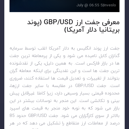
5 July @ 06:55
|
Inveslo
معرفی جفت ارز GBP/USD (پوند
بریتانیا دلار آمریکا)
جفت ارز پوند انگلیس به دلار آمریکا اغلب توسط سرمایه
گذاران کابل نامیده می شود و یکی از پرمعامله ترین جفت
ها در بازار فارکس است. به همین دلیل، یکی از نقدشونده
ترین جفت ها است و این نقدینگی برای اینکه معامله گران
بتوانند از تغییرات و تعدیل قیمت ها استفاده کنند، ضروری
است. جفت
GBP/USD
در مقایسه با سایر جفت ارزها،
محدوده قیمتی بسیار وسیعی دارد، زیرا کاملا غیرقابل پیش
بینی و تکانشی است. این منجر به نوسانات بیشتر در این
بازار می شود که به نوبه خود منجر به قیمت های اسپرد
بالاتر از سوی کارگزاران می شود. جفت
GBP/USD
حدود 85
درصد از معاملات ارز متقاطع را تشکیل می دهد که در هر