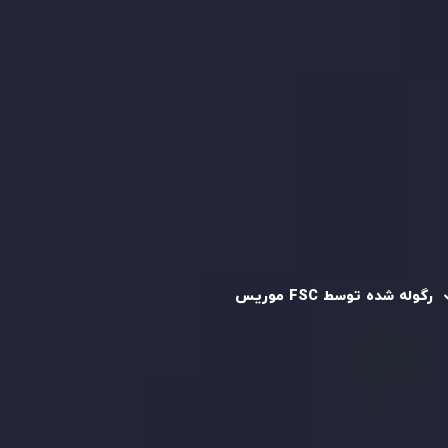
کپی تریدینگ
قرارداد مشتری
سیاست حفظ حریم خصوصی
سیاست استرداد وجه
سیاست AML
رگوله و تایید شده
رگوله شده توسط FSC موریس
شرکت
Inveslo Limited
، ثبت‌شده در موریس با شماره ثبت
C230595
و دفتر مرکزی در
C/o Legacy Capital Ltd. Second
Floor, Suite 201, The Catalyst Ebene
، تحت نظارت کمیسیون
خدمات مالی جمهوری موریس فعالیت می‌کند. این شرکت با
داشتن مجوز معامله‌گری سرمایه‌گذاری،
GB25205645
، به رعایت
دقیق استانداردهای نظارتی پایبند است و محیطی امن و شفاف
برای معاملات جهانی و حفاظت از مشتریان فراهم می‌آورد.