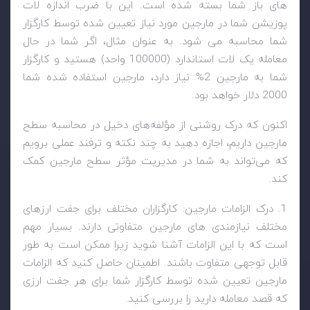
های باز شما بسته شده است. این با ضرب اندازه لات
پوزیشن شما در مارجین مورد نیاز تعیین شده توسط کارگزار
شما محاسبه می شود. به عنوان مثال، اگر شما در حال
معامله یک لات استاندارد (100000 واحد) هستید و کارگزار
شما به مارجین 2% نیاز دارد، مارجین استفاده شده شما
2000 دلار خواهد بود.
اکنون که درک روشنی از مؤلفه‌های دخیل در محاسبه سطح
مارجین داریم، اجازه دهید به چند نکته و ترفند عملی برویم
که می‌تواند به شما در مدیریت مؤثر سطح مارجین کمک
کند.
1. درک الزامات مارجین: کارگزاران مختلف برای جفت ارزهای
مختلف نیازمندی های مارجین متفاوتی دارند. بسیار مهم
است که با این الزامات آشنا شوید زیرا ممکن است به طور
قابل توجهی متفاوت باشند. اطمینان حاصل کنید که الزامات
مارجین تعیین شده توسط کارگزار شما برای هر جفت ارزی
که قصد معامله دارید را بررسی کنید.