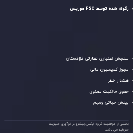
رگوله شده توسط FSC موریس
شرکت
Inveslo Limited
، ثبت‌شده در موریس با شماره ثبت
C230595
و دفتر مرکزی در
C/o Legacy Capital Ltd. Second
Floor, Suite 201, The Catalyst Ebene
، تحت نظارت کمیسیون
خدمات مالی جمهوری موریس فعالیت می‌کند. این شرکت با
داشتن مجوز معامله‌گری سرمایه‌گذاری،
GB25205645
، به رعایت
دقیق استانداردهای نظارتی پایبند است و محیطی امن و شفاف
برای معاملات جهانی و حفاظت از مشتریان فراهم می‌آورد.
سنجش اعتباری نظارتی قزاقستان
مجوز کمیسیون مالی
هشدار خطر
حقوق مالکیت معنوی
بینش حیاتی ومهم
بخشی از موفقیت گروه ایکس،پیشرو در نوآوری مدیریت
سرمایه می باشد.