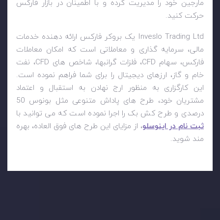
مارجین خود را مدیریت کرده و با اطمینان در بازار فارکس
حرکت کنید.
Inveslo Trading Ltd
یک بروکر فارکس ارائه دهنده خدمات
مالی، سرمایه گذاری و معاملاتی است که امکان معاملات
فارکس، سهام
CFD
، فلزات گرانبها، شاخص های
CFD
، نفت
خام و گاز، ارزهای دیجیتال را برای شما فراهم نموده است.
این کارگزاری به منظور ارج نهادن به استقبال و اعتماد
مشتریان خود، طرح های پاداش متنوعی مثل بونوس 50
درصدی و طرح کش بک را اجرا نموده است که می توانید با
ثبت نام در اینوسلو
، از مزایای این طرح های فوق العاده، بهره
مند شوید.