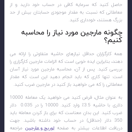
حاصل کنید که سرمایه کافی در حساب خود دارید و از
معاملاتی که نسبت به مقدار موجودی حسابتان بیش از حد
بزرگ هستند، خودداری کنید.
چگونه مارجین مورد نیاز را محاسبه
کنیم؟
همه کارگزاران حداقل نیازهای حاشیه متفاوتی را ارائه می
دهند، بنابراین ایده خوبی است که الزامات مارجین کارگزاری را
بررسی کنید. پس از آن، محاسبه مارجین مورد نیاز آسان
است: تنها کاری که باید انجام دهید این است که مقدار
معاملاتی را که می خواهید باز کنید در مارجین ضرب کنید.
به عنوان مثال، فرض کنید می خواهید یک معامله 10000
دلاری با حاشیه 3.5٪ وارد کنید. 10000 را در 0.035 دلار
ضرب کنید. این بدان معناست که برای باز کردن معامله باید
350 دلار (حداقل) در حساب خود داشته باشید. جهت
دریافت اطلاعات بیشتر به صفحه
لوریج و مارجین
مراجعه