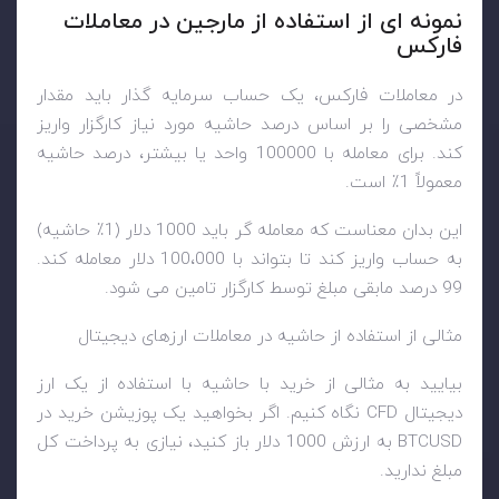
نمونه ای از استفاده از مارجین در معاملات
فارکس
در معاملات فارکس، یک حساب سرمایه گذار باید مقدار
مشخصی را بر اساس درصد حاشیه مورد نیاز کارگزار واریز
کند. برای معامله با 100000 واحد یا بیشتر، درصد حاشیه
معمولاً 1٪ است.
این بدان معناست که معامله گر باید 1000 دلار (1٪ حاشیه)
به حساب واریز کند تا بتواند با 100،000 دلار معامله کند.
99 درصد مابقی مبلغ توسط کارگزار تامین می شود.
مثالی از استفاده از حاشیه در معاملات ارزهای دیجیتال
بیایید به مثالی از خرید با حاشیه با استفاده از یک ارز
دیجیتال
CFD
نگاه کنیم. اگر بخواهید یک پوزیشن خرید در
BTCUSD
به ارزش 1000 دلار باز کنید، نیازی به پرداخت کل
مبلغ ندارید.