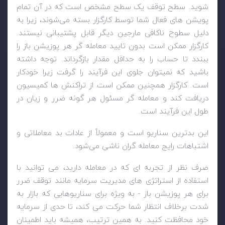
شوید. سطح توقف یک سطح مشخص است که در آن تمام
پویشن های فعال شما توسط کارگزار بسته می‌شوند، زیرا به
دلیل سطوح ناکافی مارجین دیگر قابل پشتیبانی نیستند.
کارگزار ممکن است بدون تایید معامله گر هر پوزیشن باز را
ببندد تا حساب را به حداقل مقدار بازگرداند. توجه داشته
باشید که نمیتوان جلوی این فرآیند را گرفت زیرا خودکار
است. کارگزار همچنین ممکن است از تراکنش ها کمیسیون
دریافت کند و معامله گر مسئول هر گونه ضرر و زیان در
طول این فرآیند است.
این بدترین سناریو است و معمولاً از عادات بد معاملاتی و
اشتباهات رایج معامله گران ناشی می‌شود.
صرف نظر از تجربه ای که در معامله دارید، می توانید با
استفاده از استراتژی های مدیریت سرمایه مانند توقف ضرر
برای هر پوزیشن باز - به ویژه برای سناریوهایی که بازار به
شدت برخلاف انتظار شما حرکت می کند، تا حدی از سرمایه
خود محافظت کنید. به همین ترتیب، همیشه باید اطمینان