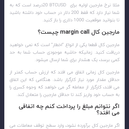
مثلا نرخ مارجین اولیه برای
BTCUSD
20درصد است که به
شما نیاز دارد که فقط 200 دلار در حساب خود داشته باشید
تا بتوانید موقعیت 1000 دلاری را باز کنید.
مارجین کال
margin call
چیست؟
مارجین کال قطعا یکی از انواع "اخطار" است که نمی خواهید
دریافت کنید. زمانیکه حاشیه موجودی حساب شما به حد
کمی برسد، یک هشدار برای شما ارسال میشود.
مارجین کال زمانی اتفاق می افتد که ارزش حساب کمتر از
حداقل مقدار مورد نیاز کارگزار باشد. هنگامی که این اتفاق
می افتد، کارگزار از معامله گر می خواهد که وجوه کسری را
به حساب خود واریز کند تا حداقل مارجین را متعادل کند.
اگر نتوانم مبلغ را پرداخت کنم چه اتفاقی
می افتد؟
اگر مارجین کال برآورده نشود، وارد سطح توقف معاملات می