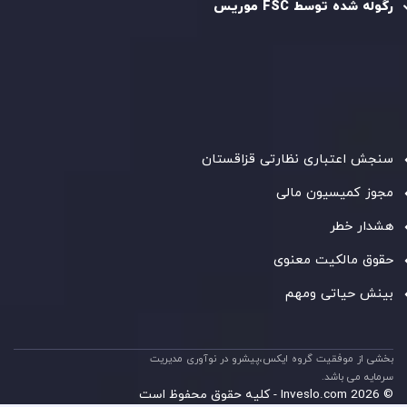
رگوله شده توسط FSC موریس
شرکت
Inveslo Limited
، ثبت‌شده در موریس با شماره ثبت
C230595
و دفتر مرکزی در
C/o Legacy Capital Ltd. Second
Floor, Suite 201, The Catalyst Ebene
، تحت نظارت کمیسیون
خدمات مالی جمهوری موریس فعالیت می‌کند. این شرکت با
داشتن مجوز معامله‌گری سرمایه‌گذاری،
GB25205645
، به رعایت
دقیق استانداردهای نظارتی پایبند است و محیطی امن و شفاف
برای معاملات جهانی و حفاظت از مشتریان فراهم می‌آورد.
سنجش اعتباری نظارتی قزاقستان
مجوز کمیسیون مالی
هشدار خطر
حقوق مالکیت معنوی
بینش حیاتی ومهم
بخشی از موفقیت گروه ایکس،پیشرو در نوآوری مدیریت
سرمایه می باشد.
© 2026 Inveslo.com - کلیه حقوق محفوظ است