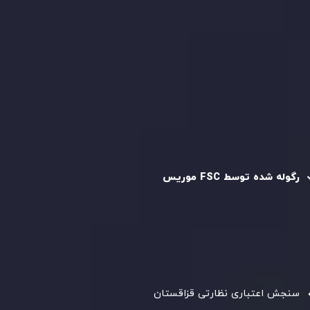
قرارداد مشتری
سیاست حفظ حریم خصوصی
سیاست استرداد وجه
سیاست AML
رگوله و تایید شده
رگوله شده توسط FSC موریس
شرکت
Inveslo Limited
، ثبت‌شده در موریس با شماره ثبت
C230595
و دفتر مرکزی در
C/o Legacy Capital Ltd. Second
Floor, Suite 201, The Catalyst Ebene
، تحت نظارت کمیسیون
خدمات مالی جمهوری موریس فعالیت می‌کند. این شرکت با
داشتن مجوز معامله‌گری سرمایه‌گذاری،
GB25205645
، به رعایت
دقیق استانداردهای نظارتی پایبند است و محیطی امن و شفاف
برای معاملات جهانی و حفاظت از مشتریان فراهم می‌آورد.
سنجش اعتباری نظارتی قزاقستان