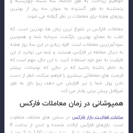
خواهیم پرداخت. به طور خلاصه، سه شنبه، چهارشنبه و
پنجشنبه به طور گسترده به عنوان سه روز از بهترین
روزهای هفته برای معاملات در نظر گرفته می شوند.
معاملات فارکس در شلوغ ترین زمان ها، بهترین است. که
اغلب به معنای بهترین بازگشت سرمایه شما و همچنین
سودآورترین معاملات است. افراد زیادی در این سه روز هفته
به دنبال معامله در فارکس هستند و شما می توانید از این
ظرفیت به نفع خود استفاده کنید. با این حال، مهم است که
به خاطر داشته باشید که در حالی که نوسانات بیشتر
فرصت های معاملاتی بیشتری را فراهم میکند، خطر از دست
دادن پول شما را نیز افزایش می دهد، زیرا بازار به طور
غیرقابل پیش بینی رفتار می کند.
همپوشانی در زمان معاملات فارکس
ساعات فعالیت بازار فارکس
در سشن های مختلف متفاوت
است. بازارهای فارکس ایالات متحده و لندن از ساعت 8
صبح تا ظهر به وقت شرقی یا از ساعت 1:00 تا 5 بعد از