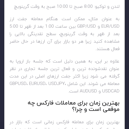
لندن و توکیو: 8:00 صبح تا 10:00 صبح به وقت گرینویچ
به عنوان مثال، ممکن است هنگام معامله جفت ارز
EUR/USD و GBP/USD بین ساعت 1:00 بعد از ظهر تا 5:00
بعد از ظهر به وقت گرینویچ، سطح نقدینگی بالایی را
مشاهده کنید زیرا هر دو بازار برای آن ارزها در حال حاضر
فعال هستند.
علاوه بر این، به همین دلیل است که جلسه باز اروپا به
عنوان نقدشونده ترین و فعال ترین جلسه تجاری در نظر
گرفته می شود زیرا اکثر جفت ارزهای اصلی در این مدت
معامله می شوند. این شامل GBPUSD، EURUSD، USDJPY،
USDCAD و AUDUSD است.
بهترین زمان برای معاملات فارکس چه
موقعی است و چرا؟
بهترین زمان برای معامله فارکس زمانی است که بازار در