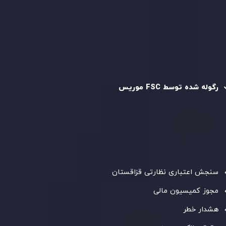
سیاست استرداد وجه
سیاست AML
رگوله و تایید شده
رگوله شده توسط FSC موریس
شرکت
Inveslo Limited
، ثبت‌شده در موریس با شماره ثبت
C230595
و دفتر مرکزی در
C/o Legacy Capital Ltd. Second
Floor, Suite 201, The Catalyst Ebene
، تحت نظارت کمیسیون
خدمات مالی جمهوری موریس فعالیت می‌کند. این شرکت با
داشتن مجوز معامله‌گری سرمایه‌گذاری،
GB25205645
، به رعایت
دقیق استانداردهای نظارتی پایبند است و محیطی امن و شفاف
برای معاملات جهانی و حفاظت از مشتریان فراهم می‌آورد.
سنجش اعتباری نظارتی قزاقستان
مجوز کمیسیون مالی
هشدار خطر