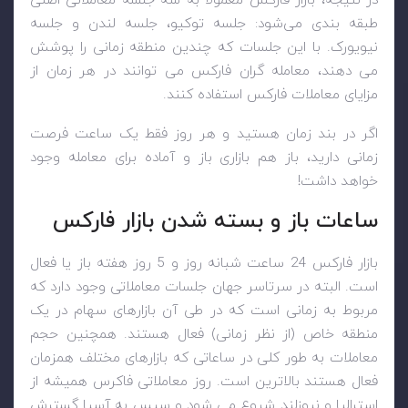
در نتیجه، بازار فارکس معمولاً به سه جلسه معاملاتی اصلی
طبقه ‌بندی می‌شود: جلسه توکیو، جلسه لندن و جلسه
نیویورک. با این جلسات که چندین منطقه زمانی را پوشش
می دهند، معامله گران فارکس می توانند در هر زمان از
مزایای معاملات فارکس استفاده کنند.
اگر در بند زمان هستید و هر روز فقط یک ساعت فرصت
زمانی دارید، باز هم بازاری باز و آماده برای معامله وجود
خواهد داشت!
ساعات باز و بسته شدن بازار فارکس
بازار فارکس 24 ساعت شبانه روز و 5 روز هفته باز یا فعال
است. البته در سرتاسر جهان جلسات معاملاتی وجود دارد که
مربوط به زمانی است که در طی آن بازارهای سهام در یک
منطقه خاص (از نظر زمانی) فعال هستند. همچنین حجم
معاملات به طور کلی در ساعاتی که بازارهای مختلف همزمان
فعال هستند بالاترین است. روز معاملاتی فاکرس همیشه از
استرالیا و نیوزلند شروع می شود و سپس به آسیا گسترش