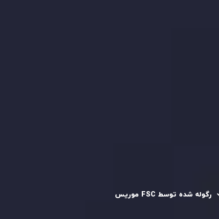
بیانیه سلب مسئولیت ریسک
بررسی حساب ها
کپی تریدینگ
قرارداد مشتری
سیاست حفظ حریم خصوصی
سیاست استرداد وجه
سیاست AML
رگوله و تایید شده
رگوله شده توسط FSC موریس
شرکت
Inveslo Limited
، ثبت‌شده در موریس با شماره ثبت
C230595
و دفتر مرکزی در
C/o Legacy Capital Ltd. Second