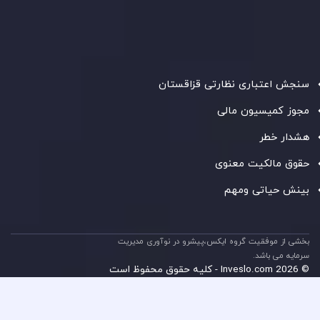
Floor, Suite 201, The Catalyst Ebene
، تحت نظارت کمیسیون
خدمات مالی جمهوری موریس فعالیت می‌کند. این شرکت با
داشتن مجوز معامله‌گری سرمایه‌گذاری،
GB25205645
، به رعایت
دقیق استانداردهای نظارتی پایبند است و محیطی امن و شفاف
برای معاملات جهانی و حفاظت از مشتریان فراهم می‌آورد.
سنجش اعتباری نظارتی قزاقستان
مجوز کمیسیون مالی
هشدار خطر
حقوق مالکیت معنوی
بینش حیاتی ومهم
بخشی از موفقیت گروه ایکس،پیشرو در نوآوری مدیریت
سرمایه می باشد.
© 2026 Inveslo.com - کلیه حقوق محفوظ است