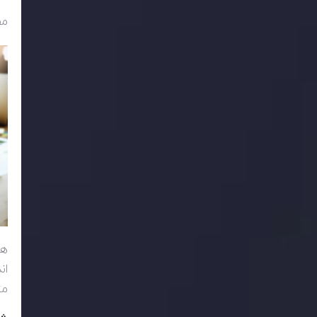
مط
هن
ان
مت