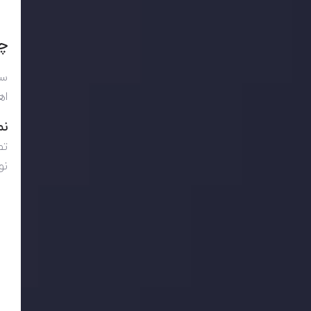
چر
سو
اه
نم
تص
نو