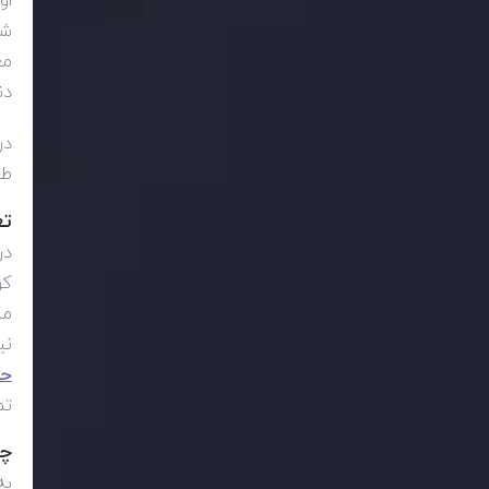
او
شو
مع
دن
در
طر
تع
در
کو
من
نی
حس
تم
چگ
به