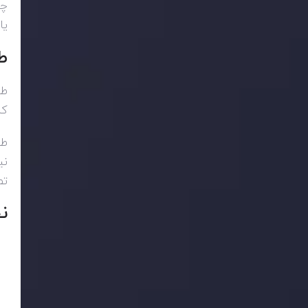
چه
یا
ط
طر
کن
طر
نی
تص
نح