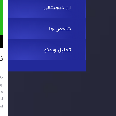
ارز دیجیتالی
شاخص ها
تحلیل ویدئو
ن
به
جد
مب
ای
ام