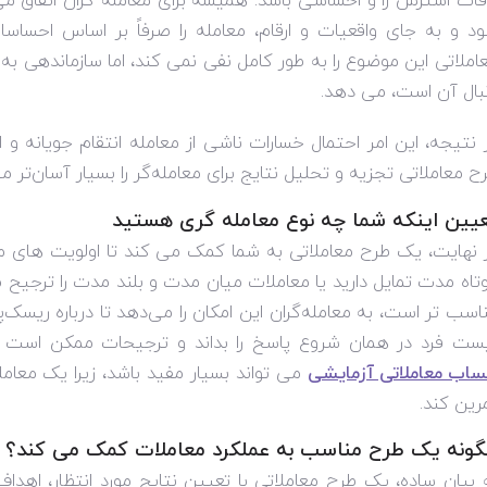
قات استرس زا و احساسی باشد. همیشه برای معامله گران اتفاق م
د و به جای واقعیات و ارقام، معامله را صرفاً بر اساس احساس
املاتی این موضوع را به طور کامل نفی نمی کند، اما سازماندهی به م
بال آن است، می دهد.
 نتیجه، این امر احتمال خسارات ناشی از معامله انتقام جویانه 
ح معاملاتی تجزیه و تحلیل نتایج برای معامله‌گر را بسیار آسان‌تر می
یین اینکه شما چه نوع معامله گری هستید
 نهایت، یک طرح معاملاتی به شما کمک می کند تا اولویت های معا
تاه مدت تمایل دارید یا معاملات میان مدت و بلند مدت را ترجیح 
اسب ‌تر است، به معامله‌گران این امکان را می‌دهد تا درباره ریس
ست فرد در همان شروع پاسخ را بداند و ترجیحات ممکن است ب
اب معاملاتی آزمایشی
می تواند بسیار مفید باشد، زیرا یک معامل
رین کند.
ونه یک طرح مناسب به عملکرد معاملات کمک می کند؟
 بیان ساده، یک طرح معاملاتی با تعیین نتایج مورد انتظار، اهدا