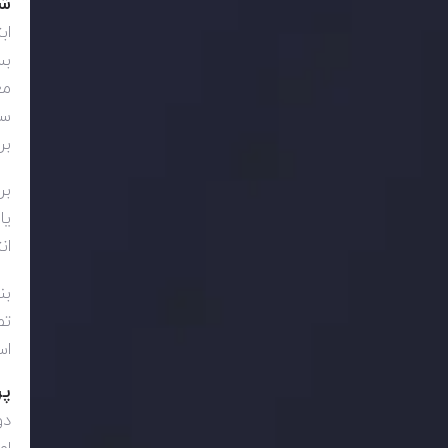
شن
اب
بس
مع
سر
بر
بر
یا
ان
بن
تص
اس
پر
دو