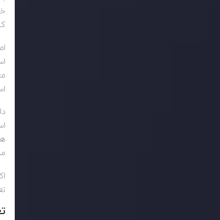
خو
که
ام
اس
مع
اس
دا
اس
هی
مد
اک
تع
ت