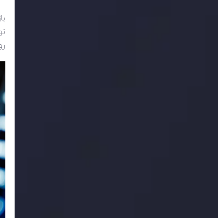
با
تو
رو