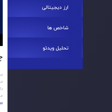
ارز دیجیتالی
شاخص ها
تحلیل ویدئو
چ
مع
می
دا
مم
مع