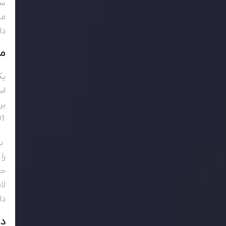
سع
مم
دا
م
یک
برای 
01
بن
را
دا
در