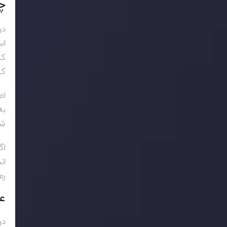
چ
در
اس
کن
کن
اص
به
شا
اگ
ان
رم
ع
در