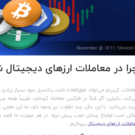
1 November @ 10:11
|
Inveslo
را در معاملات ارزهای دیجیتا
املات کریپتو می‌تواند فوق‌العاده باشد، پتانسیل سود بسیار زیادی را
‌کند، بنابراین اگر قبلاً در فارکس معامله کرده‌اید، تقریباً همه چ
رید، می‌دانید. با این حال، چند تفاوت نیز وجود دارد، به این معنی ک
کن است اوضاع چندان خوب پیش نرود. در هر صورت، ما قصد دا
املات ارزهای دیجیتال
بپردازیم.