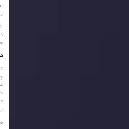
در
ری
شم
کن
هم
م
ان
چی
شو
خل
مو
بر
هر