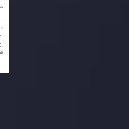
مو
td
مع
نم
بونوس 50 درصد
فو