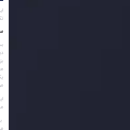
ای
تک
س
بس
دی
بز
مع
یک
مو
ای
می
با
مش