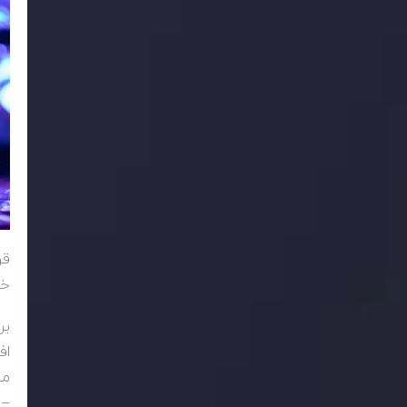
قر
خو
بر
اف
می
– 