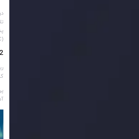
در سال 2014
تل
پش
C)
2. ریپل 
کر
پر
آم