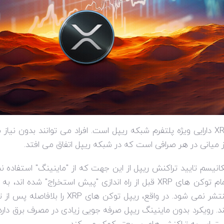
X
دارایی ویژه پلتفرم شبکه ریپل است. افراد می توانند بدون نیاز
ز میانی در هر صرافی است که در شبکه ریپل اتفاق می افتد.
انیسم تایید تراکنش ریپل از این جهت که از "ماینینگ" استفاده 
ام توکن های
XRP
قبل از راه اندازی "پیش استخراج" شده اند، ب
تشر نمی شود. در واقع، ریپل توکن های
XRP
را بلافاصله پس از 
د. رویکرد بدون ماینینگ ریپل صرفه جویی زیادی در مصرف برق دار