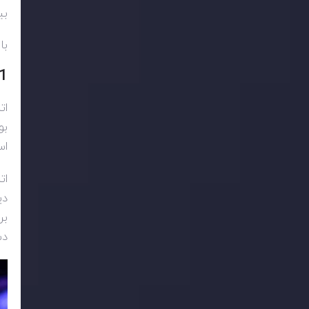
بیش از
با
1. اتریوم 
بو
اس
ات
دی
بر
دس