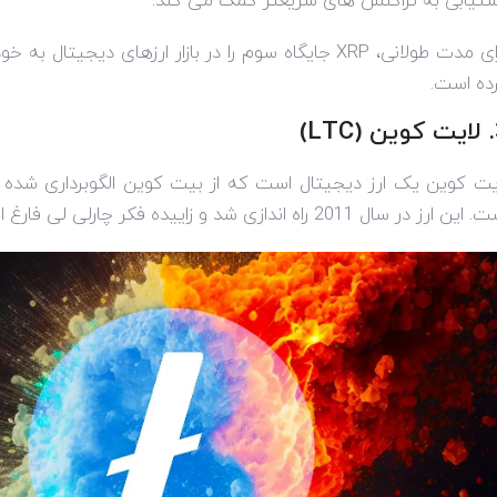
تیابی به تراکنش های سریعتر کمک می کند.
ای مدت طولانی،
XRP
جایگاه سوم را در بازار ارزهای دیجیتال به خ
ده است.
 (
LTC
)
یت کوین یک ارز دیجیتال است که از بیت کوین الگوبرداری شده
ین ارز در سال 2011 راه اندازی شد و زاییده فکر چارلی لی فارغ التحصیل سابق