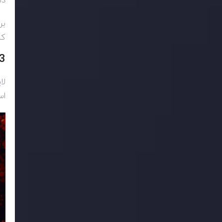
دس
بر
کر
3. لایت کوین
لا
است. ا