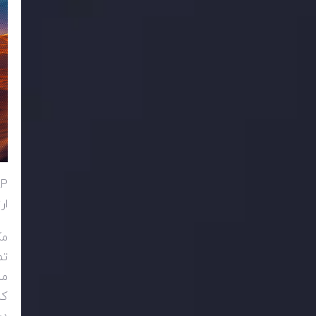
RP
ار
مک
تم
من
کن