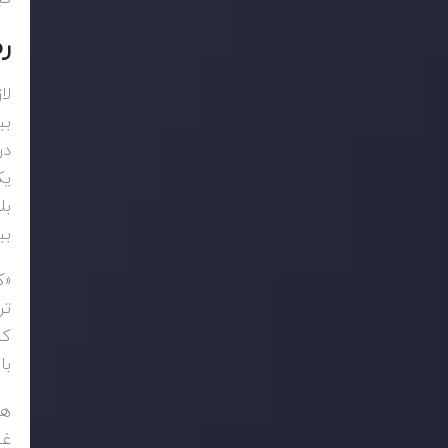
ر
لا
بی
در
یک
بی
«ک
تر
کن
با
هم
غی