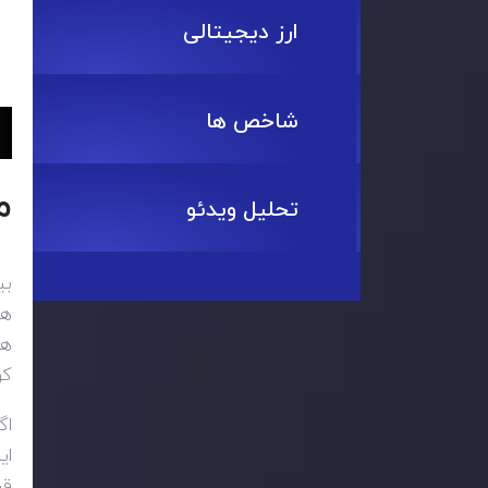
ارز دیجیتالی
شاخص ها
م
تحلیل ویدئو
بی
هم
کوی
اگ
ای
قب