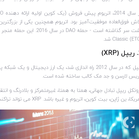
، اتریوم پیش فروش (یک کوین اولیه ارائه دهنده
CO
اش فوق‌العاده موفقیت‌آمیز بود. اتریوم همچنین یکی از بزرگترین
ت سر گذاشته است - حمله
DAO
در سال 2016. این حمله منجر به تقسیم بلاک چین اتریوم و تولد
Classic (ET
شد.
(
XRP
)
ریپل که در سال 2012 راه اندازی شد، یک ارز دیجیتال و
یس لارسن و جد مک کالب ساخته شده است.
وتکل ریپل تبادل جهانی، همتا به همتا، غیرمتمرکز و بلادرنگ و انتق
ریکا، ین ژاپن، بیت کوین، اتریوم و غیره باشد.
XRP
می تواند تراکنش ها را در 