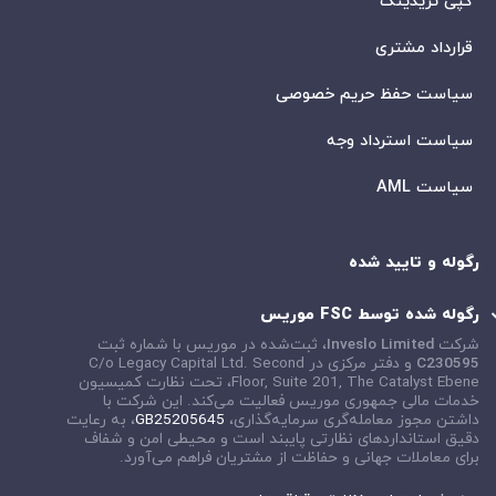
کپی تریدینگ
قرارداد مشتری
سیاست حفظ حریم خصوصی
سیاست استرداد وجه
سیاست AML
رگوله و تایید شده
رگوله شده توسط FSC موریس
شرکت
Inveslo Limited
، ثبت‌شده در موریس با شماره ثبت
C230595
و دفتر مرکزی در
C/o Legacy Capital Ltd. Second
Floor, Suite 201, The Catalyst Ebene
، تحت نظارت کمیسیون
خدمات مالی جمهوری موریس فعالیت می‌کند. این شرکت با
داشتن مجوز معامله‌گری سرمایه‌گذاری،
GB25205645
، به رعایت
دقیق استانداردهای نظارتی پایبند است و محیطی امن و شفاف
برای معاملات جهانی و حفاظت از مشتریان فراهم می‌آورد.