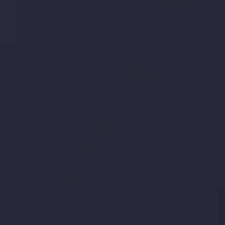
توسط
Inveslo Analysis Team
Market Analysis and Education
تاریخ
مشاهده بیشتر
19 May @ 12:17