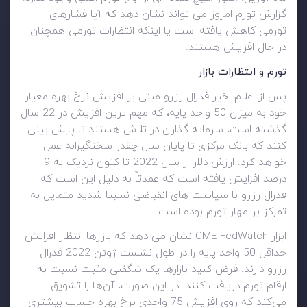
گزارش تورم امروز می تواند نشان دهد که آیا فشارهای
تورمی کاهش یافته است یا اینکه انتظارات تورمی همچنان
در حال افزایش هستند.
تورم و انتظارات بازار
پس از اعلام اخیر فدرال رزرو مبنی بر افزایش نرخ بهره معیار
خود به میزان 50 واحد پایه، که مهم ترین افزایش در 22 سال
گذشته است، سرمایه گذاران در تلاش هستند تا پیش بینی
کنند که بانک مرکزی تا پایان سال چقدر سختگیرانه عمل
خواهد کرد. ارزش دلار از سال 2022 تا کنون نزدیک به 9
درصد افزایش یافته است که عمدتاً به دلیل این است که
فدرال رزرو با سیاست های انقباضی نسبتا شدید متمایل به
تمرکز بر مهار تورم بوده است.
ابزار
CME FedWatch نشان می دهد که بازارها انتظار افزایش
حداقل 50 واحد پایه را در طول نشست ژوئن 2022 فدرال
رزرو دارند. فرض کنید بازارها یک شگفتی مثبت نسبت به
ارقام تورم دریافت کنند. در این صورت، آن‌ها را تشویق
می‌کند که روی افزایش 75 واحدی نرخ بهره حساب بیشتری