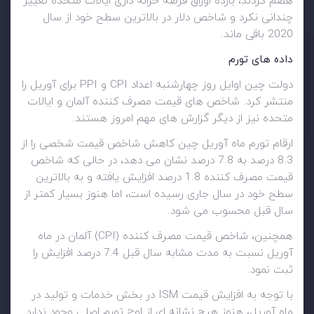
هضم کردند، بازده اوراق قرضه خزانه داری ایالات متحده تغییر
چندانی نکرد و شاخص دلار در بالاترین سطح خود از سال
2020 باقی ماند.
داده های تورم
دولت چین اوایل روز چهارشنبه اعداد CPI و PPI برای آوریل را
منتشر کرد. شاخص های قیمت مصرف کننده آلمان و ایالات
متحده نیز از دیگر گزارش های مهم امروز هستند.
ارقام تورم ماه آوریل چین کاهش شاخص قیمت شخصی را از
8.3 درصد به 7.8 درصد نشان می دهد، در حالی که شاخص
قیمت مصرف کننده 1.8 درصد افزایش یافته و به بالاترین
سطح خود در سال جاری رسیده است، اما هنوز بسیار کمتر از
سال قبل محسوب می شود.
همچنین، شاخص قیمت مصرف کننده (CPI) آلمان در ماه
آوریل نسبت به مدت مشابه سال قبل 7.4 درصد افزایش را
ثبت نمود.
با توجه به افزایش قیمت ISM در بخش خدمات و تولید در
ماه آوریل، هنوز هیچ نشانه ای از اوج تورم اصلی وجود ندارد.