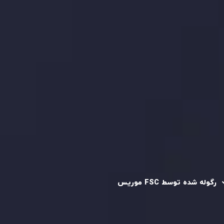
بررسی حساب ها
کپی تریدینگ
قرارداد مشتری
سیاست حفظ حریم خصوصی
سیاست استرداد وجه
سیاست AML
رگوله و تایید شده
رگوله شده توسط FSC موریس
شرکت
Inveslo Limited
، ثبت‌شده در موریس با شماره ثبت
C230595
و دفتر مرکزی در
C/o Legacy Capital Ltd. Second
Floor, Suite 201, The Catalyst Ebene
، تحت نظارت کمیسیون
خدمات مالی جمهوری موریس فعالیت می‌کند. این شرکت با