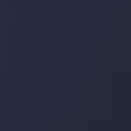
وضعیت روزانه بازار
در بخش تازه ترین تحولات بازار، با بازارهای مالی همراه باشید،
بدانید چه اتفاقی در حال روی دادن است و چه چیزی بر بازارها
تأثیر می گذارد. بر این اساس، محرک های بازار و روند آن ها را
تحلیل کنید و استراتژی های معاملاتی خود را بسازید.
جدیدترین تغییرات
تاثیر تولیدات صنعتی چین بر بازارها
توسط
Inveslo Analysis Team
Market Analysis and Education
تاریخ
مشاهده بیشتر
19 May @ 12:17