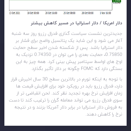
دلار امریکا / دلار استرالیا در مسیر کاهش بیشتر
جدیدترین نشست سیاست گذاری فدرال رزرو روز سه شنبه
آغاز می شود و این شاید یک پتانسیل واضح برای فشار بر
دلار استرالیا باشد. پس از شکسته شدن اخیر سطح حمایت
0.75850، حمایت بعدی را می توان در 0.74350 نزدیک به
اوج های اواسط سپتامبر پیش بینی کرد. همه چیز به این
بستگی دارد که FOMC چگونه بر دلار تأثیر بگذارد.
با توجه به اینکه تورم در بالاترین سطح 30 سال اخیرش قرار
دارد، فدرال رزرو باید در رویکرد خود برای افزایش قیمت ها
زمان افزایش نرخ بهره تجدید نظر کند. لحن انقباضی تر از
سوی فدرال رزرو می تواند معامله گران را ترغیب کند تا دست
به فروش دلار استرالیا در برابر دلار آمریکا بزنند و در نتیجه
نرخ را کاهش دهند.