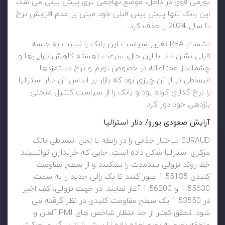
تورمی قوی در داخل، موضع تهاجمی تری پیش بینی می شد،
این بانک تنها پیش بینی قبلی خود مبنی بر عدم افزایش نرخ
تا سال 2024 را حذف کرد.
نشست RBA تغییر سیاست این بانک را نسبت به جلسه
قبلی نشان داد. با این حال، سرعت آهسته کاهش دارایی‌ها و
چشم‌انداز محتاطانه در خصوص تورم و نرخ دستمزدها
انبساطی تر از آن چیزی بود که بازار بر اساس آن دلار استرالیا
را نرخ گذاری کرده بود و بانک را از سیاست کنترل منحنی
بازدهی خود دور کرد.
آرایش صعودی یورو/ دلار استرالیا
EURAUD ساختار جذابی را در رابطه با لحن انبساطی بانک
مرکزی استرالیا شکل داده است. جایی که خریداران توانستند
خط روند نزولی بلندمدت را بشکنند و از سطح مقاومت
کلیدی 1.55185 عبور کنند تا یک رالی جدید را به سمت
1.55630 و 1.56200 آغاز نمایند. در جهت نزولی، کف اخیر
در 1.53550 یک سطح مقاومت کلیدی در نظر گرفته می
شود. تحقق کمتر از حد انتظار شاخص های PMI آلمان و