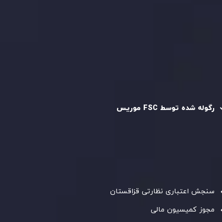
سیاست حفظ حریم خصوصی
سیاست استرداد وجه
سیاست AML
رگوله و تایید شده
رگوله شده توسط FSC موریس
شرکت
Inveslo Limited
، ثبت‌شده در موریس با شماره ثبت
C230595
و دفتر مرکزی در
C/o Legacy Capital Ltd. Second
Floor, Suite 201, The Catalyst Ebene
، تحت نظارت کمیسیون
خدمات مالی جمهوری موریس فعالیت می‌کند. این شرکت با
داشتن مجوز معامله‌گری سرمایه‌گذاری،
GB25205645
، به رعایت
دقیق استانداردهای نظارتی پایبند است و محیطی امن و شفاف
برای معاملات جهانی و حفاظت از مشتریان فراهم می‌آورد.
سنجش اعتباری نظارتی قزاقستان
مجوز کمیسیون مالی