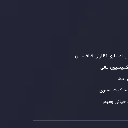
Inveslo Limited
، ثبت‌شده در موریس با شماره
C23059
و دفتر مرکزی در
C/o Legacy Capital
،
Ltd. Second Floor, Suite 201, The Catalyst
ظارت کمیسیون خدمات مالی جمهوری موریس
 می‌کند. این شرکت با داشتن مجوز معامله‌گری
‌گذاری،
GB25205645
، به رعایت دقیق
اردهای نظارتی پایبند است و محیطی امن و
رای معاملات جهانی و حفاظت از مشتریان
می‌آورد.
اعتباری نظارتی قزاقستان
کمیسیون مالی
 خطر
مالکیت معنوی
حیاتی ومهم