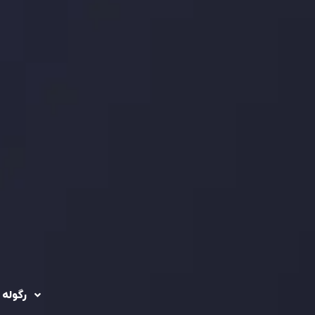
رگوله 
 حساب ها
سیاست حفظ حریم
خصوصی
ریدینگ
رگوله شد
سیاست استرداد وجه