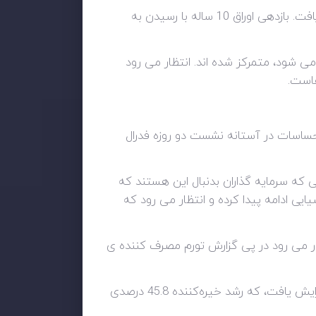
برای اولین بار از نوامبر 2007، بازدهی اوراق دو ساله خزانه داری ایالات متحده طی یک شب تا 3.970 درصد افزایش یافت. بازدهی اوراق 10 ساله با رسیدن به
ی شود، متمرکز شده اند. انتظار می رود
ه احساسات در آستانه نشست دو روزه فدرال
 روز دوشنبه بالاتر رفت. در حالی که سرمایه گذاران بدنبال این هستند که
ی ادامه پیدا کرده و انتظار می رود که
تظار می رود در پی گزارش تورم مصرف کننده ی
در اروپا، روز آرامی برای داده‌های اقتصادی است، اگرچه قیمت‌های تولیدکننده آلمانی در ماه آگوست 7.9 درصد افزایش یافت، که رشد خیره‌کننده 45.8 درصدی