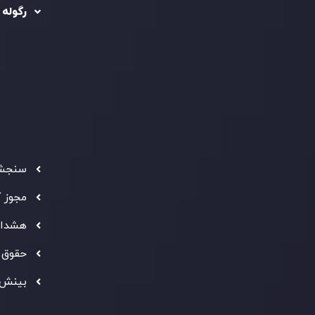
ریدینگ
رگوله شد
سیاست استرداد وجه
شرکت
تماس بگیرید
ثبت
5
سیاست AML
 Ebene
د مشتری
تحت ن
فعالیت
سرمایه
استاند
شفاف ب
فراهم 
سنجش 
ه معتبر
" بهترین کارگزار فین تک فارکس "
توجه ها را به خود
مجوز 
شانی از شایستگی و کیفیت بالای خدمات اینوسلو می باشد.
هشدار
حقوق 
بینش 