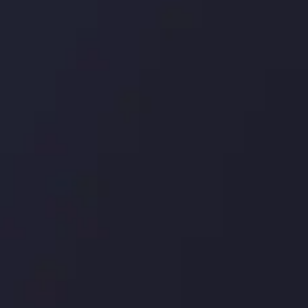
سپرده ها و برداشت ها
کپی ت
شرکا
با ما 
بیانیه سلب مسئولیت
قراردا
ریسک
اینوسلو با دریافت جایز
جلب کرد. این افتخار، ن