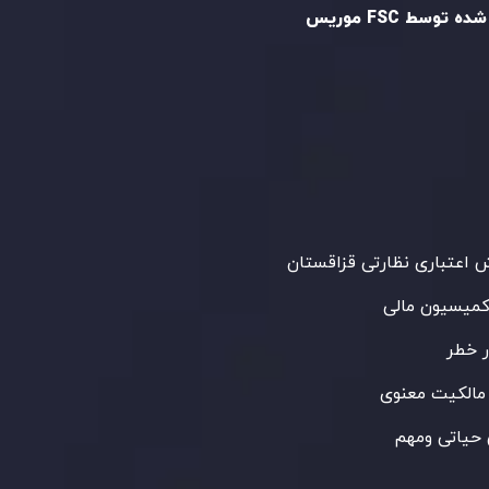
ه توسط FSC موریس
Inveslo Limited
، ثبت‌شده در موریس با شماره
C23059
و دفتر مرکزی در
C/o Legacy Capital
،
Ltd. Second Floor, Suite 201, The Catalyst
ظارت کمیسیون خدمات مالی جمهوری موریس
 می‌کند. این شرکت با داشتن مجوز معامله‌گری
‌گذاری،
GB25205645
، به رعایت دقیق
اردهای نظارتی پایبند است و محیطی امن و
رای معاملات جهانی و حفاظت از مشتریان
می‌آورد.
اعتباری نظارتی قزاقستان
کمیسیون مالی
 خطر
مالکیت معنوی
حیاتی ومهم