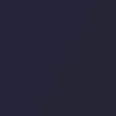
اری چه شد؟
توسط
Inveslo
Analysis
Team
مشاهده بیشتر
Market Analysis
and Education