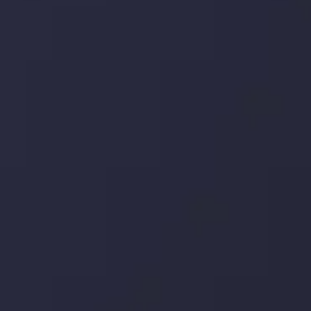
وضعیت روزانه بازار
در بخش تازه ترین تحولات بازار، با بازارهای مالی همراه باشید،
بدانید چه اتفاقی در حال روی دادن است و چه چیزی بر بازارها
تأثیر می گذارد. بر این اساس، محرک های بازار و روند آن ها را
تحلیل کنید و استراتژی های معاملاتی خود را بسازید.
جدیدترین تغییرات
تاثیر تولیدات صنعتی چین بر بازارها
توسط
Inveslo Analysis Team
Market Analysis and Education
تاریخ
مشاهده بیشتر
19 May @ 12:17