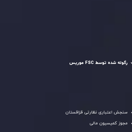
سیاست حفظ حریم خصوصی
سیاست استرداد وجه
سیاست AML
رگوله و تایید شده
رگوله شده توسط FSC موریس
شرکت
Inveslo Limited
، ثبت‌شده در موریس با شماره ثبت
C230595
و دفتر مرکزی در
C/o Legacy Capital Ltd. Second
Floor, Suite 201, The Catalyst Ebene
، تحت نظارت کمیسیون
خدمات مالی جمهوری موریس فعالیت می‌کند. این شرکت با
داشتن مجوز معامله‌گری سرمایه‌گذاری،
GB25205645
، به رعایت
دقیق استانداردهای نظارتی پایبند است و محیطی امن و شفاف
برای معاملات جهانی و حفاظت از مشتریان فراهم می‌آورد.
سنجش اعتباری نظارتی قزاقستان
مجوز کمیسیون مالی