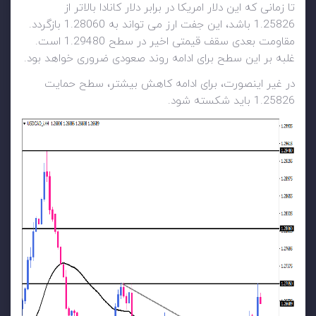
تا زمانی که این دلار امریکا در برابر دلار کانادا بالاتر از
1.25826 باشد، این جفت ارز می تواند به 1.28060 بازگردد.
مقاومت بعدی سقف قیمتی اخیر در سطح 1.29480 است.
غلبه بر این سطح برای ادامه روند صعودی ضروری خواهد بود.
در غیر اینصورت، برای ادامه کاهش بیشتر، سطح حمایت
1.25826 باید شکسته شود.