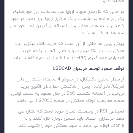
فاصله بگیرد.
در حالی که بازارهای سهام اروپا طی معاملات روز چهارشنبه،
یک روز مانده به نشست بانک مرکزی اروپا برای بحث در مورد
کاهش بسته های حمایتی، در آستانه بزرگترین افت خود طی
سه هفته اخیر هستند.
پیش بینی ها حاکی از آن است که خرید بانک مرکزی اروپا
ممکن است از 80 میلیارد یورو فعلی تحت برنامه خرید
اضطراری همه گیری (PEPP) به 60 میلیارد یورو کاهش یابد.
توقف صعود توسط خریدران USDCAD
از منظر تحلیل تکنیکال، در نمودار 4 ساعته، جفت ارز دلار
امریکا/ دلار کانادا، پس از شکستن خط بالای الگوی پرچم
نزولی، در آستانه نشست BoC در حال صعود به سمت اولین
سطح مقاومت کوتاه مدتش در سطح 1.27050 می باشد.
اسیلاتور RSI در وضعیت اشباع خرید است که نشان می
دهد خریداران احتمالا باید نفسی دوباره تازه کنند و به
Loonie اجازه می دهد تا سود هفتگی خود را تثبیت کند.