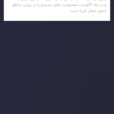
و در ماه آگوست محدودیت های جدیدی را در برخی مناطق
کشور اعمال کرده است.
وضعیت روزانه بازار
در بخش تازه ترین تحولات بازار، با بازارهای مالی همراه باشید،
بدانید چه اتفاقی در حال روی دادن است و چه چیزی بر بازارها
تأثیر می گذارد. بر این اساس، محرک های بازار و روند آن ها را
تحلیل کنید و استراتژی های معاملاتی خود را بسازید.
جدیدترین تغییرات
تاثیر تولیدات صنعتی چین بر بازارها
توسط
Inveslo Analysis Team