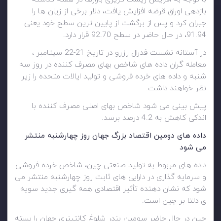
بازدهی اوراق قرضه افزایش یافت، دلار برخی از زیان ها را
جبران کرد و پس از برگشت از پایین ترین سطح خود یعنی
91.94، در حال حاضر در سطح 92.70 قرار دارد.
در آستانه نشست فدرال رزرو در تاریخ 21-22 سپتامبر ،
معامله گران داده های شاخص بهای مصرف کننده در روز سه
شنبه و داده های خرده فروشی و تولید ایالات متحده را زیر
نظر خواهند داشت.
پیش بینی می شود شاخص بهای اصلی مصرف کننده با
اندکی کاهش به 4.2 درصد برسد.
داده های دومین اقتصاد بزرگ جهان روز چهارشنبه منتشر
می شود
داده های مربوط به تولید صنعتی چین، شاخص خرده فروشی
و سرمایه گذاری در دارایی های ثابت روز چهارشنبه منتشر می
شود که نشان دهنده تأثیر اقتصادی همه گیری جدید سویه
ی دلتا بر چین است.
چین در حال حاضر سومین بندر شلوغ کانتینری جهان را بسته