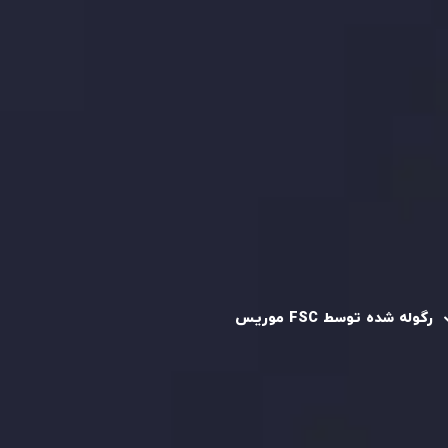
کپی تریدینگ
قرارداد مشتری
سیاست حفظ حریم خصوصی
سیاست استرداد وجه
سیاست AML
رگوله و تایید شده
رگوله شده توسط FSC موریس
شرکت
Inveslo Limited
، ثبت‌شده در موریس با شماره ثبت
C230595
و دفتر مرکزی در
C/o Legacy Capital Ltd. Second
Floor, Suite 201, The Catalyst Ebene
، تحت نظارت کمیسیون
خدمات مالی جمهوری موریس فعالیت می‌کند. این شرکت با
داشتن مجوز معامله‌گری سرمایه‌گذاری،
GB25205645
، به رعایت
دقیق استانداردهای نظارتی پایبند است و محیطی امن و شفاف
برای معاملات جهانی و حفاظت از مشتریان فراهم می‌آورد.