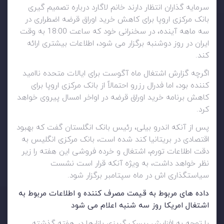
سرمایه گذاران انتظار دارند خانم لاگارد درباره تصمیم گیری
بانک مرکزی اروپا برای کاهش خرید اوراق قرضه اضطراری در
سه ماهه آینده، در سخنرانی خود که ساعت 18:00 به وقت
ایران در روز دوشنبه برگزار می شود، اطلاعات بیشتری ارائه
کند.
اگرچه گزارش اشتغال ماه آگوست برای ایالات متحده ناامید
کننده بود، اما فدرال رزرو احتمالاً از بانک مرکزی اروپا برای
کاهش برنامه خرید اوراق قرضه در اواخر امسال پیروی خواهد
کرد.
پس از آنکه اندرو بیلی، رئیس بانک انگلستان گفت که بهبود
اقتصادی در بریتانیا کند شده است، بانک مرکزی انگلیس به
دقت اطلاعات تورم، اشتغال و خرده فروشی این هفته را زیر
نظر خواهد داشت، به ویژه آنکه قرار است نشست
سیاستگذاری اش در ماه سپتامبر برگزار شود.
داده های مربوط به قیمت مصرف کننده و اطلاعات مربوط به
اشتغال امریکا روز سه شنبه اعلام می شود
با توجه به افزایش ریسک گریزی بازارها در هفته گذشته