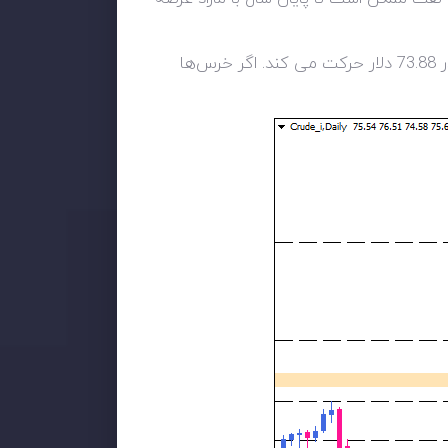
حرکت نزولی احتمالاً پس از عبور از میانگین متحرک 50 روزه تشدید می شود و به سمت سطح حمایت پایین تر در 73.88 دلار حرکت می کند. اگر خرس‌ها