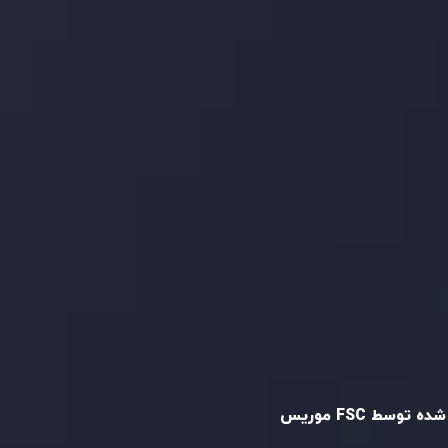
ما را در شبکه های اجتماعی
دنبال کنید
و تایید شده
ه توسط FSC موریس
Inveslo Limited
، ثبت‌شده در موریس با شماره