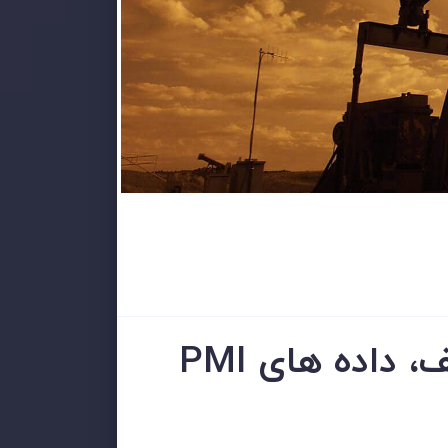
مرور بازار: چشم انداز تاریک نفت با تقاضای ضعیف، داده های PMI