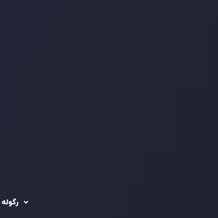
رگوله 
 حساب ها
سیاست حفظ حریم
خصوصی
ریدینگ
رگوله شد
سیاست استرداد وجه
شرکت