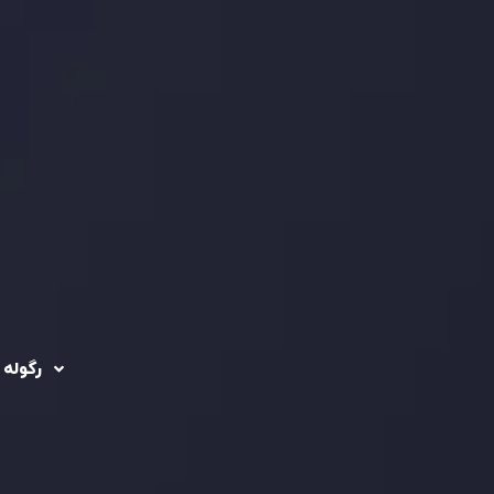
رگوله 
 حساب ها
سیاست حفظ حریم
خصوصی
ریدینگ
رگوله شد
سیاست استرداد وجه
شرکت
تماس بگیرید
ثبت
5
سیاست AML
 Ebene
د مشتری
تحت ن
فعالیت