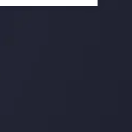
وضعیت روزانه بازار
در بخش تازه ترین تحولات بازار، با بازارهای مالی همراه باش
اساس، محرک های بازار و روند آن ها را تحلیل کنید و استرات
جدیدترین تغییرات
عاقبت جنگ های تج
توسط
Inveslo