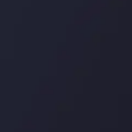
درباره ما
بررسی
سپرده ها و برداشت ها
کپی ت
شرکا
با ما 
بیانیه سلب مسئولیت
قراردا
ریسک