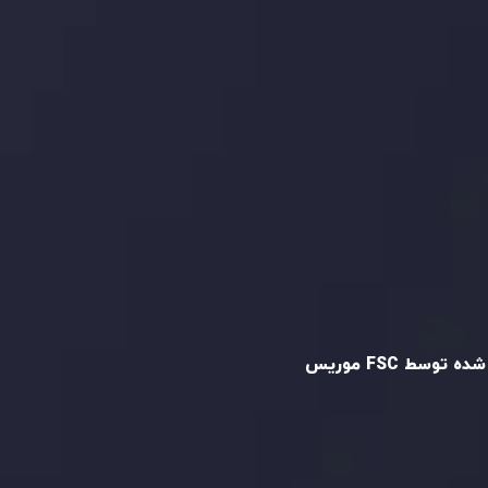
و تایید شده
ه توسط FSC موریس
Inveslo Limited
، ثبت‌شده در موریس با شماره
C23059
و دفتر مرکزی در
C/o Legacy Capital
،
Ltd. Second Floor, Suite 201, The Catalyst
ظارت کمیسیون خدمات مالی جمهوری موریس
 می‌کند. این شرکت با داشتن مجوز معامله‌گری