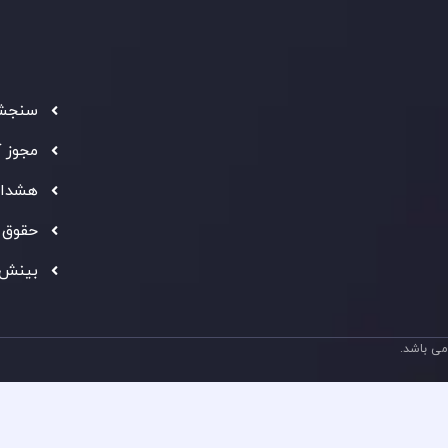
سرمایه
استاند
شفاف ب
فراهم 
سنجش 
ه معتبر
" بهترین کارگزار فین تک فارکس "
توجه ها را به خود
مجوز 
شانی از شایستگی و کیفیت بالای خدمات اینوسلو می باشد.
هشدار
حقوق 
بینش 
ی باشد.