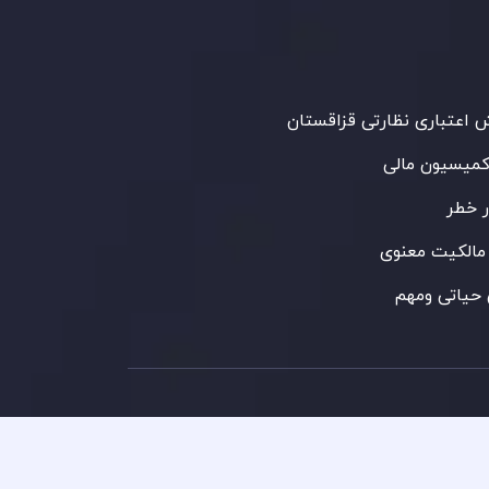
‌گذاری،
GB25205645
، به رعایت دقیق
اردهای نظارتی پایبند است و محیطی امن و
رای معاملات جهانی و حفاظت از مشتریان
می‌آورد.
اعتباری نظارتی قزاقستان
کمیسیون مالی
 خطر
مالکیت معنوی
حیاتی ومهم