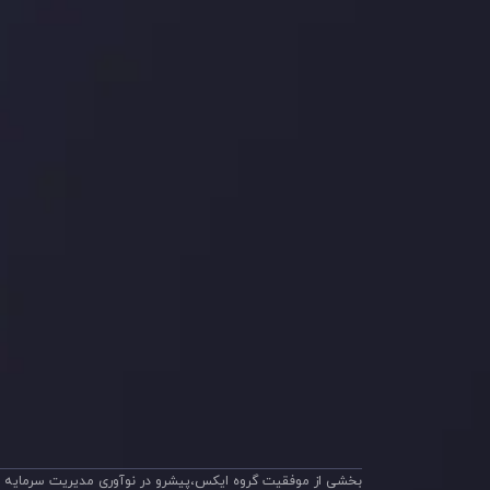
شرکا
با ما 
بیانیه سلب مسئولیت
قراردا
ریسک
اینوسلو با دریافت جایز
جلب کرد. این افتخار، ن
بخشی از موفقیت گروه ایکس،پیشرو در نوآوری مدیریت سرمایه م