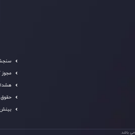
شرکت
تماس بگیرید
ثبت
5
سیاست AML
 Ebene
د مشتری
تحت ن
فعالیت
سرمایه
استاند
شفاف ب
فراهم 
سنجش 
ه معتبر
" بهترین کارگزار فین تک فارکس "
توجه ها را به خود
مجوز 
شانی از شایستگی و کیفیت بالای خدمات اینوسلو می باشد.
هشدار
حقوق 
بینش 
ی باشد.