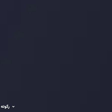
رگوله 
 حساب ها
سیاست حفظ حریم
خصوصی
ریدینگ
رگوله شد
سیاست استرداد وجه