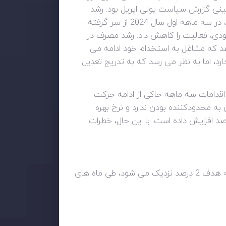
 به طور کلی مطابق با پیش بینی گزارش سیاست پولی اپریل بود. رشد
تقاضای داخلی خصوصی قوی بود اما کاهش یافت.در کانادا، رشد اقتصادی پس از توقف در نیمه دوم سال گذشته، در سه ماهه اول سال 2024 از سر گرفته
گذاری ضعیف تر موجودی، فعالیت را کاهش داد. رشد مصرف در
 دهد که مشاغل به استخدام خود ادامه می
، اما به نظر می رسد که به تدریج تعدیل
ی نیز کند شد و اقدامات سه ماهه حاکی از ادامه حرکت
 محدودکننده بودن ندارد و نرخ بهره
25 واحد پایه کاهش داد. داده های اخیر اطمینان ما را نسبت به ادامه حرکت تورم به سمت هدف 2 درصد افزایش داده است. با این حال، خطرات
در صورت ادامه کاهش تورم، انتظار کاهش بیشتر نرخ ها منطقی است. اطمینان ما مبنی بر اینکه تورم همچنان به هدف 2 درصد نزدیک می شود، طی ماه های