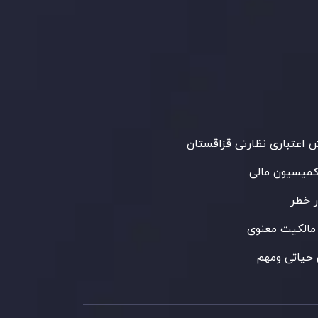
Inveslo Limited
، ثبت‌شده در موریس با شماره
C23059
و دفتر مرکزی در
C/o Legacy Capital
،
Ltd. Second Floor, Suite 201, The Catalyst
ظارت کمیسیون خدمات مالی جمهوری موریس
 می‌کند. این شرکت با داشتن مجوز معامله‌گری
‌گذاری،
GB25205645
، به رعایت دقیق
اردهای نظارتی پایبند است و محیطی امن و
رای معاملات جهانی و حفاظت از مشتریان
می‌آورد.
اعتباری نظارتی قزاقستان
کمیسیون مالی
 خطر
مالکیت معنوی
حیاتی ومهم