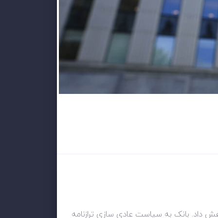
 بهره به 4¾ درصد کاهش داد و نرخ بانکی را 5 درصد و نرخ سپرده را 4¾ درصد کاهش داد. بانک به سیاست عادی سازی ترازنامه