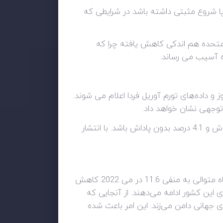
وپا شروع مثبتی داشته باشد در شرایطی که
 متحده هم اندکی کاهش یافته چرا که
ه آسیب می رساند.
 و داده‌های تورم آوریل فردا اعلام می شوند.
 توجهی نشان خواهد داد.
بر اساس آخرین برآوردها، پیش‌بینی می‌شود رشد دستمزد برای سه ماه منتهی به مارس 5.4 درصد با احتساب پاداش و 4.1 درصد بدون پاداش باشد. با انتشار
به عنوان بخشی از داده‌های دوشنبه ایالات متحده، شاخص فعالیت تولیدی نیویورک امپایر استیت برای دومین ماه متوالی به منفی 11.6 در می 2022 کاهش
ی کووید-19 چین بر داده‌های فعالیت اقتصادی این کشور ادامه می‌دهند. از آنجایی که
ی جهانی دامن می‌زند. این امر باعث شده