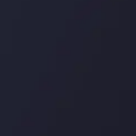
درباره ما
بررسی
سپرده ها و برداشت ها
کپی ت
شرکا
با ما 
بیانیه سلب مسئولیت
قراردا
ریسک