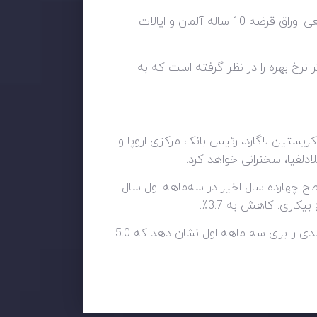
علاوه بر این، انتظارات نرخ بهره جهانی در حال تضعیف‌تر شدن هستند، زیرا از ماه می 2022 فاصله بین بازدهی واقعی اوراق قرضه 10 ساله آلمان و ایالات
نرخ بهره را در نظر گرفته است که به
 کریستین لاگارد، رئیس بانک مرکزی اروپا و
ادلفیا، سخنرانی خواهد کرد.
طح چهارده سال اخیر در سه‌ماهه اول سال
دومین برآورد تولید ناخالص داخلی منطقه یورو در اواخر روز منتشر می شود و انتظار می رود رشد متوسط ​​0.2 درصدی را برای سه ماهه اول نشان دهد که 5.0