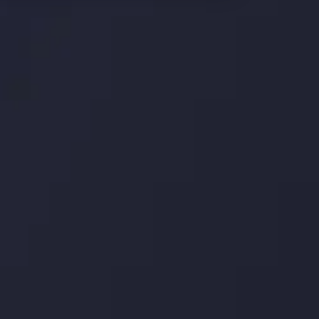
وضعیت روزانه بازار
در بخش تازه ترین تحولات بازار، با بازارهای مالی همراه باش
اساس، محرک های بازار و روند آن ها را تحلیل کنید و استرات
جدیدترین تغییرات
عاقبت جنگ های تج
توسط
Inveslo
Analysis
تاریخ