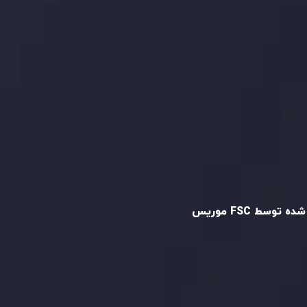
و تایید شده
ه توسط FSC موریس
Inveslo Limited
، ثبت‌شده در موریس با شماره
C23059
و دفتر مرکزی در
C/o Legacy Capital
،
Ltd. Second Floor, Suite 201, The Catalyst
ظارت کمیسیون خدمات مالی جمهوری موریس
 می‌کند. این شرکت با داشتن مجوز معامله‌گری
‌گذاری،
GB25205645
، به رعایت دقیق