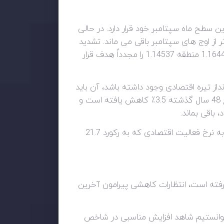
پایین ترین سطح ماه سپتامبر خود قرار دارد. در حالی
ه است، روند حرکت به سمت منطقه 1.1952 پس از شکستن بالاتر از اوج های سپتامبر باقی می ماند. تشدید
حرکت صعودی می تواند جفت را به ترتیب به سمت 1.19518 و 1.21421 سوق دهد. از سوی دیگر، شکست زیر 1.16440 منطقه 1.14537 را مجدداً هدف قرار
ر یک نقطه روشن در چشم‌انداز تیره اقتصادی وجود داشته باشد، آن باید
نرخ پایین بیکاری باشد. تخمین زده می شود که نرخ بیکاری برای سه ماه منتهی به آگوست به پایین ترین سطح 48 سال گذشته 3.5٪ کاهش یافته است و
باقی بماند.
پیش بینی می شود که نرخ رشد دستمزدها که شامل پاداش نیز می شود، در ماه گذشته ثابت بماند. با این حال، به نرخ فعالیت اقتصادی که به رکورد 21.7
گرفته است، انتظارات کاهشی پیرامون آخرین
 توانستیم شاهد افزایش مناسبی در شاخص