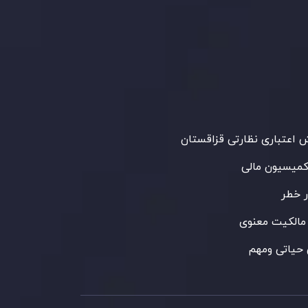
Inveslo Limited
، ثبت‌شده در موریس با شماره
C23059
و دفتر مرکزی در
C/o Legacy Capital
،
Ltd. Second Floor, Suite 201, The Catalyst
ظارت کمیسیون خدمات مالی جمهوری موریس
 می‌کند. این شرکت با داشتن مجوز معامله‌گری
‌گذاری،
GB25205645
، به رعایت دقیق
اردهای نظارتی پایبند است و محیطی امن و
رای معاملات جهانی و حفاظت از مشتریان
می‌آورد.
اعتباری نظارتی قزاقستان
کمیسیون مالی
 خطر
مالکیت معنوی
حیاتی ومهم