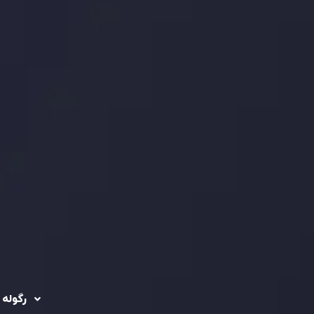
رگوله 
 حساب ها
سیاست حفظ حریم
خصوصی
ریدینگ
رگوله شد
سیاست استرداد وجه