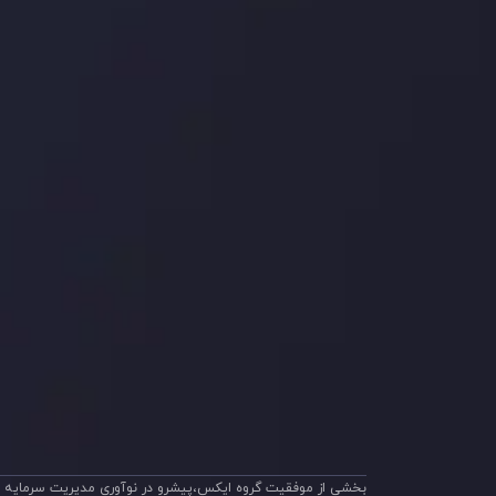
شرکا
با ما 
بیانیه سلب مسئولیت
قراردا
ریسک
اینوسلو با دریافت جایز
جلب کرد. این افتخار، ن
بخشی از موفقیت گروه ایکس،پیشرو در نوآوری مدیریت سرمایه م