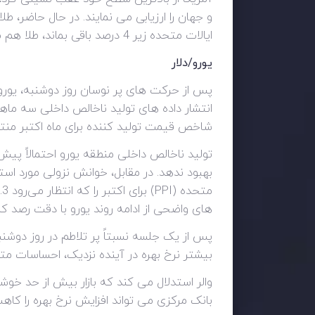
ایالات متحده زیر 4 درصد باقی بماند، طلا هم می تواند به این رنج ادامه دهد.
یورو/دلار
شاخص قیمت تولید کننده برای ماه اکتبر منت
بهبود ندهد. در مقابل، خوانش نزولی مورد اس
های واضحی از ادامه روند یورو با دقت رصد کن
پس از یک جلسه نسبتاً پر تلاطم در روز دوشنبه 
بیشتر نرخ بهره در آینده نزدیک، احساسات متف
والر استدلال می کند که بازار بیش از حد خوشب
بانک مرکزی می تواند افزایش نرخ بهره را کا