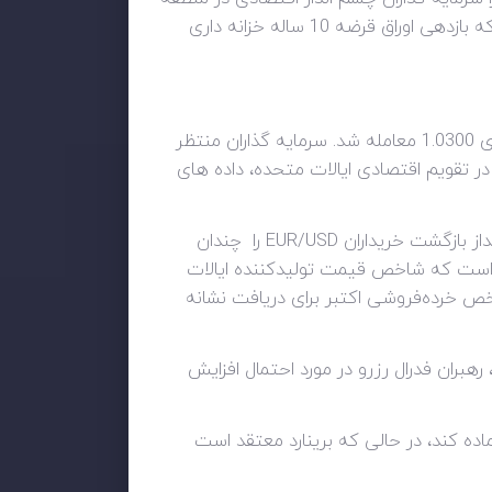
و جهان را ارزیابی می نمایند. در حال حاضر، طلا در محدوده باریکی در حدود 1770 دلار بالا و پایین می‌رود. تا زمانی که بازدهی اوراق قرضه 10 ساله خزانه داری
پس از حرکت های پر نوسان روز دوشنبه، یورو/دلار در معاملات اولیه روز سه‌شنبه در محدوناحیه ی محدودی بالای 1.0300 معامله شد. سرمایه گذاران منتظر
ه ماهه سوم برای منطقه یورو و همچنین نظرسنجی ZEW آلمان هستند. در تقویم اقتصادی ایالات متحده، داده های
تولید ناخالص داخلی منطقه یورو احتمالاً پیش‌بینی اولیه 0.2 درصد فصلی را تأیید می‌کند، که ممکن است چشم‌انداز بازگشت خریداران EUR/USD را چندان
هم است که شاخص قیمت تولیدکننده ایالات
 گذشته افزایش یابد، همراه با شاخص خرده‌فروشی اکتبر برای دریافت نشانه
رهبران فدرال رزرو در مورد احتمال افزایش
ماده کند، در حالی که برینارد معتقد است