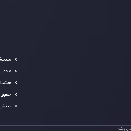
شرکت
تماس بگیرید
ثبت
5
سیاست AML
 Ebene
د مشتری
تحت ن
فعالیت
سرمایه
استاند
شفاف ب
فراهم 
سنجش 
ه معتبر
" بهترین کارگزار فین تک فارکس "
توجه ها را به خود
مجوز 
شانی از شایستگی و کیفیت بالای خدمات اینوسلو می باشد.
هشدار
حقوق 
بینش 
ی باشد.