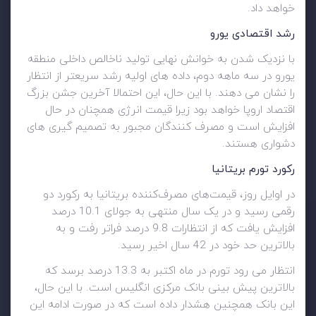
خواهد داد.
رشد اقتصادی یورو
با نزدیک شدن به خوانش نهایی تولید ناخالص داخلی منطقه
یورو در سه ماهه دوم، داده های اولیه رشد سریعتر از انتظار
را نشان می دهند. با این حال، این احتمالا آخرین جشن بزرگ
اقتصاد اروپا خواهد بود زیرا قیمت انرژی همچنان در حال
افزایش است و مصرف کنندگان مجبور به تصمیم گیری های
دشواری هستند.
رکورد تورم بریتانیا
در اوایل روز، قیمت‌های مصرف‌کننده بریتانیا به رکورد دو
رقمی رسید و در یک سال منتهی به جولای 10.1 درصد
افزایش یافت که از انتظارات 9.8 درصد فراتر رفت و به
بالاترین حد خود در 42 سال اخیر رسید.
انتظار می رود تورم در ماه اکتبر به 13.3 درصد برسد که
بالاترین پیش بینی بانک مرکزی انگلیس است. با این حال،
این بانک همچنین هشدار داده است که در صورت ادامه این