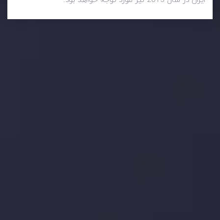
ایران در سال 2015 نیز مورد توجه خواهد بود.
وضعیت روزانه بازار
در بخش تازه ترین تحولات بازار، با بازارهای مالی همراه باشید،
بدانید چه اتفاقی در حال روی دادن است و چه چیزی بر بازارها
تأثیر می گذارد. بر این اساس، محرک های بازار و روند آن ها را
تحلیل کنید و استراتژی های معاملاتی خود را بسازید.
جدیدترین تغییرات
تاثیر تولیدات صنعتی چین بر بازارها
توسط
Inveslo Analysis Team
Market Analysis and Education