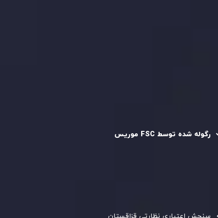
قرارداد مشتری
سیاست حفظ حریم خصوصی
سیاست استرداد وجه
سیاست AML
رگوله و تایید شده
رگوله شده توسط FSC موریس
شرکت
Inveslo Limited
، ثبت‌شده در موریس با شماره ثبت
C230595
و دفتر مرکزی در
C/o Legacy Capital Ltd. Second
Floor, Suite 201, The Catalyst Ebene
، تحت نظارت کمیسیون
خدمات مالی جمهوری موریس فعالیت می‌کند. این شرکت با
داشتن مجوز معامله‌گری سرمایه‌گذاری،
GB25205645
، به رعایت
دقیق استانداردهای نظارتی پایبند است و محیطی امن و شفاف
برای معاملات جهانی و حفاظت از مشتریان فراهم می‌آورد.
سنجش اعتباری نظارتی قزاقستان