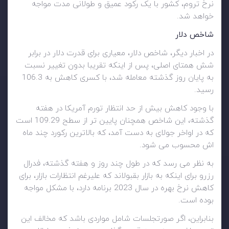
نرخ تروم، کشور با یک رکود عمیق و طولانی مدت مواجه
خواهد شد.
شاخص دلار
در اخبار دیگر، شاخص دلار، معیاری برای قدرت دلار در برابر
شش همتای اصلی، پس از اینکه تقریبا بدون تغییر نسبت
به پایان روز گذشته معامله شد، با کسری کاهش به 106.3
رسید.
با وجود کاهش بیش از حد انتظار تورم آمریکا در هفته
گذشته، این شاخص همچنان پایین تر از سطح 109.29 است
که در اواخر جولای به دست آمد، که بالاترین رکورد چند ماه
اش محسوب می شود.
به نظر می رسد که در طول چند روز و هفته گذشته، فدرال
رزرو برای اینکه به بازار بقبولاند که علیرغم انتظارات بازار، برای
کاهش نرخ بهره در سال 2023 برنامه دارد، با مشکل مواجه
بوده است.
بنابراین، اگر صورتجلسات شامل مواردی باشد که مخالف این