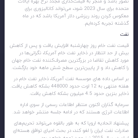
تصور باشد و منجر به قیمت‌گذاری مجدد نرخ بهره ایالات
متحده برای سال 2023 شود، می‌تواند کاتالیزوری برای
معکوس کردن روند ریزشی دلار آمریکا باشد که در ماه
گذشته تجربه کرده‌ایم.
نفت
قیمت نفت خام روز چهارشنبه افزایش یافت و پس از کاهش
بیش از حد انتظار در ذخایر نفت خام آمریکا، نگرانی‌ها در
مورد کاهش تقاضا در بزرگترین مصرف‌کننده نفت خام جهان
را کاهش داد و از پایین‌ترین سطح شش ماهه خود بازگشت.
بر اساس داده های موسسه نفت آمریکا، ذخایر نفت خام در
هفته منتهی به 12 اوت حدود 448000 بشکه کاهش یافت.
ذخایر بنزین حدود 4.5 میلیون بشکه کاهش یافت.
سرمایه گذاران اکنون منتظر اطلاعات رسمی از سوی اداره
اطلاعات انرژی هستند که در ادامه جلسه منتشر خواهد شد.
پیشنهاد اتحادیه اروپا که به طور بالقوه می‌تواند تحریم‌های
صادرات نفت ایران را لغو کند، در بحث احیای توافق هسته‌ای