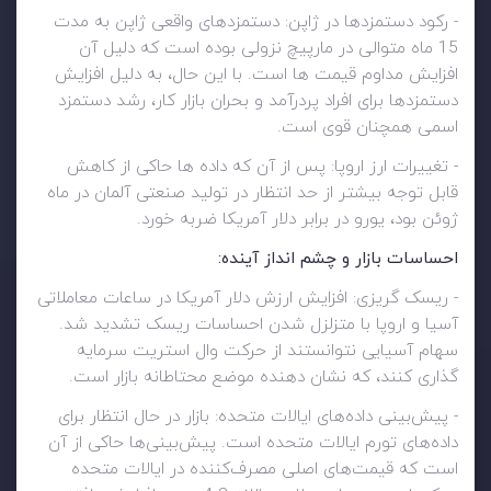
- رکود دستمزدها در ژاپن: دستمزدهای واقعی ژاپن به مدت
15 ماه متوالی در مارپیچ نزولی بوده است که دلیل آن
افزایش مداوم قیمت ها است. با این حال، به دلیل افزایش
دستمزدها برای افراد پردرآمد و بحران بازار کار، رشد دستمزد
اسمی همچنان قوی است.
- تغییرات ارز اروپا: پس از آن که داده ها حاکی از کاهش
قابل توجه بیشتر از حد انتظار در تولید صنعتی آلمان در ماه
ژوئن بود، یورو در برابر دلار آمریکا ضربه خورد.
احساسات بازار و چشم انداز آینده:
- ریسک گریزی: افزایش ارزش دلار آمریکا در ساعات معاملاتی
آسیا و اروپا با متزلزل شدن احساسات ریسک تشدید شد.
سهام آسیایی نتوانستند از حرکت وال استریت سرمایه
گذاری کنند، که نشان دهنده موضع محتاطانه بازار است.
- پیش‌بینی داده‌های ایالات متحده: بازار در حال انتظار برای
داده‌های تورم ایالات متحده است. پیش‌بینی‌ها حاکی از آن
است که قیمت‌های اصلی مصرف‌کننده در ایالات متحده