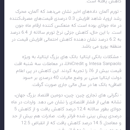
کاهش یافته است.
- تورم آلمان: داده‌های اخیر نشان می‌دهد که آلمان، محرک
رشد اروپا، شاهد افزایش 0.3 درصدی قیمت‌های مصرف‌کننده
در ماه جولای بوده است که منعکس کننده ارقام ماه جون
است. با این حال، کاهش جزئی نرخ تورم سالانه از 6.4 درصد
به 6.2 درصد نشان دهنده کاهش احتمالی افزایش قیمت در
منطقه یورو می باشد.
- مشکلات بانکی ایتالیا: بانک های بزرگ ایتالیا، به ویژه
Intesa Sanpaolo و UniCredit، در معاملات سه شنبه افت
قیمت بیش از 6٪ را تجربه کردند. این کاهش در پی اعلام
دولت ایتالیا مبنی بر وضع مالیات 40 درصدی بر «سود
اضافی» بانک ها در سال مالی جاری صورت گرفت.
- نگرانی های تجاری چین: چین، دومین اقتصاد بزرگ جهان،
نشانه هایی از فشار اقتصادی را نشان می دهد. واردات در ماه
جولای بطور سالانه 12.4 درصد کاهش یافت و از کاهش 5
درصدی پیش بینی شده فراتر رفت. صادرات هم بیش از حد
و معامدل 14.5 درصد کاهش یافت که از انقباض 12.5