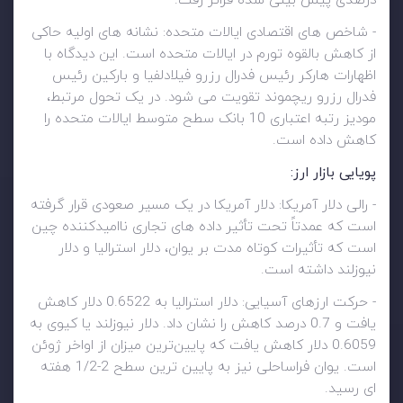
درصدی پیش بینی شده فراتر رفت.
- شاخص های اقتصادی ایالات متحده: نشانه های اولیه حاکی
از کاهش بالقوه تورم در ایالات متحده است. این دیدگاه با
اظهارات هارکر رئیس فدرال رزرو فیلادلفیا و بارکین رئیس
فدرال رزرو ریچموند تقویت می شود. در یک تحول مرتبط،
مودیز رتبه اعتباری 10 بانک سطح متوسط ایالات متحده را
کاهش داده است.
پویایی بازار ارز:
- رالی دلار آمریکا: دلار آمریکا در یک مسیر صعودی قرار گرفته
است که عمدتاً تحت تأثیر داده های تجاری ناامیدکننده چین
است که تأثیرات کوتاه مدت بر یوان، دلار استرالیا و دلار
نیوزلند داشته است.
- حرکت ارزهای آسیایی: دلار استرالیا به 0.6522 دلار کاهش
یافت و 0.7 درصد کاهش را نشان داد. دلار نیوزلند یا کیوی به
0.6059 دلار کاهش یافت که پایین‌ترین میزان از اواخر ژوئن
است. یوان فراساحلی نیز به پایین ترین سطح 2-1/2 هفته
ای رسید.