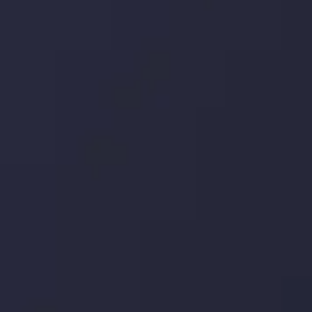
جدیدترین تغییرات
تاثیر تولیدات صنعتی چین بر بازارها
توسط
Inveslo Analysis Team
Market Analysis and Education
تاریخ
مشاهده بیشتر
19 May @ 12:17