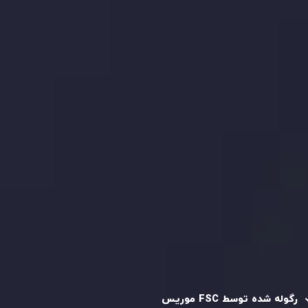
با ما تماس بگیرید
بیانیه سلب مسئولیت ریسک
بررسی حساب ها
کپی تریدینگ
قرارداد مشتری
سیاست حفظ حریم خصوصی
سیاست استرداد وجه
سیاست AML
رگوله و تایید شده
رگوله شده توسط FSC موریس