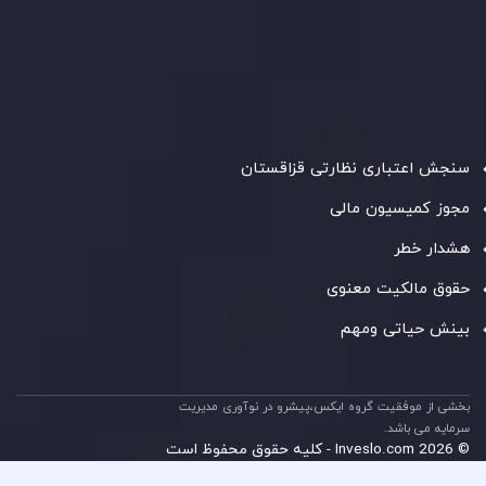
شرکت
Inveslo Limited
، ثبت‌شده در موریس با شماره ثبت
C230595
و دفتر مرکزی در
C/o Legacy Capital Ltd. Second
Floor, Suite 201, The Catalyst Ebene
، تحت نظارت کمیسیون
خدمات مالی جمهوری موریس فعالیت می‌کند. این شرکت با
داشتن مجوز معامله‌گری سرمایه‌گذاری،
GB25205645
، به رعایت
دقیق استانداردهای نظارتی پایبند است و محیطی امن و شفاف
برای معاملات جهانی و حفاظت از مشتریان فراهم می‌آورد.
سنجش اعتباری نظارتی قزاقستان
مجوز کمیسیون مالی
هشدار خطر
حقوق مالکیت معنوی
بینش حیاتی ومهم
بخشی از موفقیت گروه ایکس،پیشرو در نوآوری مدیریت
سرمایه می باشد.
© 2026 Inveslo.com - کلیه حقوق محفوظ است