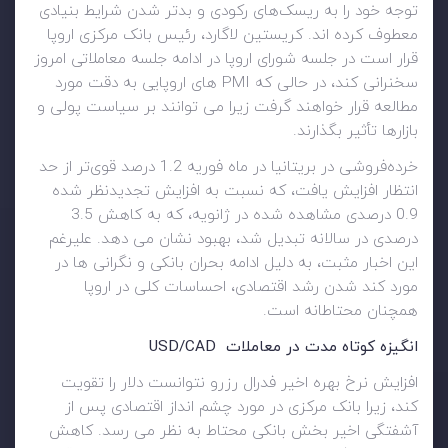
توجه خود را به ریسک‌های رکودی و بدتر شدن شرایط بنیادی
معطوف کرده اند. کریستین لاگارد، رئیس بانک مرکزی اروپا
قرار است در جلسه شورای اروپا در ادامه جلسه معاملاتی امروز
سخنرانی کند، در حالی که PMI های اروپایی به دقت مورد
مطالعه قرار خواهند گرفت زیرا می توانند بر سیاست پولی و
بازارها تأثیر بگذارند.
خرده‌فروشی در بریتانیا در ماه فوریه 1.2 درصد قوی‌تر از حد
انتظار افزایش یافت، که نسبت به افزایش تجدیدنظر شده
0.9 درصدی مشاهده شده در ژانویه، که به کاهش 3.5
درصدی در سالانه تبدیل شد، بهبود نشان می دهد. علیرغم
این اخبار مثبت، به دلیل ادامه بحران بانکی و نگرانی ها در
مورد کند شدن رشد اقتصادی، احساسات کلی در اروپا
همچنان محتاطانه است.
انگیزه کوتاه مدت در معاملات
USD/CAD
افزایش نرخ بهره اخیر فدرال رزرو نتوانست دلار را تقویت
کند، زیرا بانک مرکزی در مورد چشم انداز اقتصادی پس از
آشفتگی اخیر بخش بانکی محتاط به نظر می رسد. کاهش