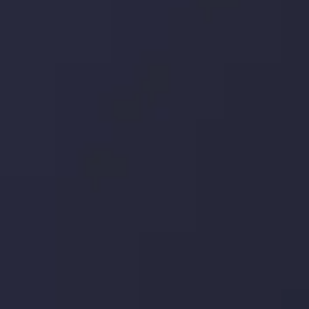
جدیدترین تغییرات
تاثیر تولیدات صنعتی چین بر بازارها
توسط
Inveslo Analysis Team
Market Analysis and Education
تاریخ
مشاهده بیشتر
19 May @ 12:17