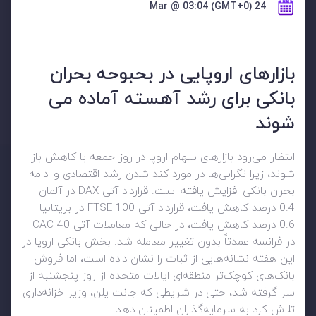
24 Mar @ 03:04 (GMT+0)
بازارهای اروپایی در بحبوحه بحران
بانکی برای رشد آهسته آماده می
شوند
انتظار می‌رود بازارهای سهام اروپا در روز جمعه با کاهش باز
شوند، زیرا نگرانی‌ها در مورد کند شدن رشد اقتصادی و ادامه
بحران بانکی افزایش یافته است. قرارداد آتی DAX در آلمان
0.4 درصد کاهش یافت، قرارداد آتی FTSE 100 در بریتانیا
0.6 درصد کاهش یافت، در حالی که معاملات آتی CAC 40
در فرانسه عمدتاً بدون تغییر معامله شد. بخش بانکی اروپا در
این هفته نشانه‌هایی از ثبات را نشان داده است، اما فروش
بانک‌های کوچک‌تر منطقه‌ای ایالات متحده از روز پنجشنبه از
سر گرفته شد، حتی در شرایطی که جانت یلن، وزیر خزانه‌داری
تلاش کرد به سرمایه‌گذاران اطمینان دهد.