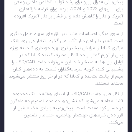
پیش‌بینی فدرال رزرو برای رشد تولید ناخالص داخلی واقعی
برای سال‌های 2023 و 2024، بازده اوراق قرضه خزانه‌داری
آمریکا و دلار را کاهش داده و بر فشار بر دلار آمریکا افزوده
است.
از سوی دیگر، احساسات مثبت در بازارهای سهام عامل دیگری
است که بر دلار امن دلار تأثیر می گذارد. انتظار می رود بانک
مرکزی کانادا از افزایش بیشتر نرخ بهره خودداری کند، به ویژه
پس از تورم کمتر از حد انتظار مصرف کننده کانادا که در
اوایل این هفته منتشر شد. این می‌تواند جفت USD/CAD را
پشتیبانی کند، اگرچه سرمایه‌گذاران نسبت به داده‌های کلان
مهم از ایالات متحده و کانادا که در اواخر روز منتشر می‌شوند
محتاط هستند.
از نظر فنی، جفت USD/CAD از ابتدای هفته در یک محدوده
آشنا معامله می‌شود که نشان‌دهنده عدم تصمیم معامله‌گران
در مسیر کوتاه‌مدت است. پیش‌زمینه بنیادی مختلط قبل از
قرار دادن شرط‌های جهت‌دار تهاجمی، احتیاط را تضمین
می‌کند.