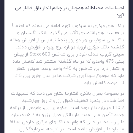
احساسات محتاطانه همچنان بر چشم انداز بازار فشار می
آورد
بانک های مرکزی به سرکوب تورم ادامه می دهند که احتمالاً
بر فعالیت های اقتصادی تأثیر می گذارد. بانک انگلستان و
بانک ملی سوئیس هر دو روز پنجشنبه پس از افزایش هفته
گذشته بانک مرکزی اروپا، دوباره نرخ بهره را افزایش دادند.
سیتی گروپ هدف خود را برای شاخص Stoxx 600 از پیش
بینی 475 واحدی که در ماه گذشته منتشر شد کاهش داده
و انتظار دارد این شاخص به 445 واحد برسد. سیتی انتظار
دارد که مجموع سودآوری شرکت ها در سال جاری بین 5 تا
10 درصد کاهش یابد.
در بحبوحه بحران بانکی، فشارها نشان می دهد که تسهیلات
اخذ شده در پنجره تخفیف فدرال رزرو تا روز چهارشنبه
110.2 میلیارد دلار بوده است. علاوه بر این، وام‌دهی از برنامه
جدید تأمین مالی مدت دار بانکی فدرال رزرو به 53.7 میلیارد
دلار رسیده، در حالی که وام به بانک‌های مرکزی خارجی به 60
میلیارد دلار افزایش یافته است. در نتیجه، سرمایه‌گذاران