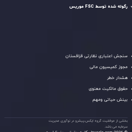
رگوله شده توسط FSC موریس
شرکت
Inveslo Limited
، ثبت‌شده در موریس با شماره ثبت
C230595
و دفتر مرکزی در
C/o Legacy Capital Ltd. Second
Floor, Suite 201, The Catalyst Ebene
، تحت نظارت کمیسیون
خدمات مالی جمهوری موریس فعالیت می‌کند. این شرکت با
داشتن مجوز معامله‌گری سرمایه‌گذاری،
GB25205645
، به رعایت
دقیق استانداردهای نظارتی پایبند است و محیطی امن و شفاف
برای معاملات جهانی و حفاظت از مشتریان فراهم می‌آورد.
سنجش اعتباری نظارتی قزاقستان
مجوز کمیسیون مالی
هشدار خطر
حقوق مالکیت معنوی
بینش حیاتی ومهم
بخشی از موفقیت گروه ایکس،پیشرو در نوآوری مدیریت
سرمایه می باشد.