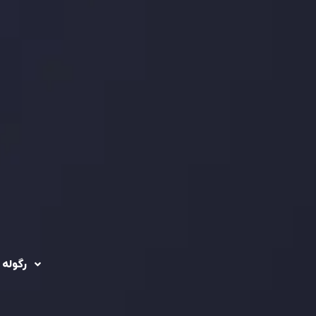
رگوله 
 حساب ها
سیاست حفظ حریم
خصوصی
ریدینگ
رگوله شد
سیاست استرداد وجه
شرکت
تماس بگیرید
ثبت
5
سیاست AML
 Ebene