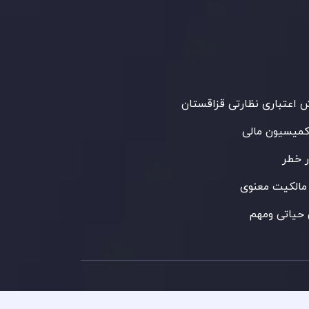
ظارت کمیسیون خدمات مالی جمهوری موریس
 می‌کند. این شرکت با داشتن مجوز معامله‌گری
‌گذاری،
GB25205645
، به رعایت دقیق
اردهای نظارتی پایبند است و محیطی امن و
رای معاملات جهانی و حفاظت از مشتریان
می‌آورد.
اعتباری نظارتی قزاقستان
کمیسیون مالی
 خطر
مالکیت معنوی
حیاتی ومهم