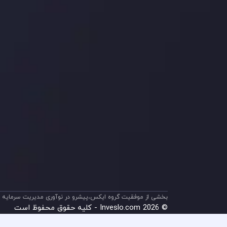
بیانیه سلب مسئولیت
قراردا
ریسک
اینوسلو با دریافت جایز
جلب کرد. این افتخار، ن
بخشی از موفقیت گروه ایکس،پیشرو در نوآوری مدیریت سرمایه م
© 2026 Inveslo.com - کلیه حقوق محفوظ است