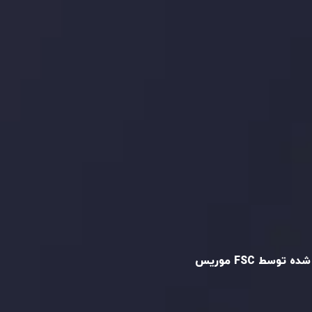
ما را در شبکه های اجتماعی
دنبال کنید
و تایید شده
ه توسط FSC موریس
Inveslo Limited
، ثبت‌شده در موریس با شماره
C23059
و دفتر مرکزی در
C/o Legacy Capital
،
Ltd. Second Floor, Suite 201, The Catalyst