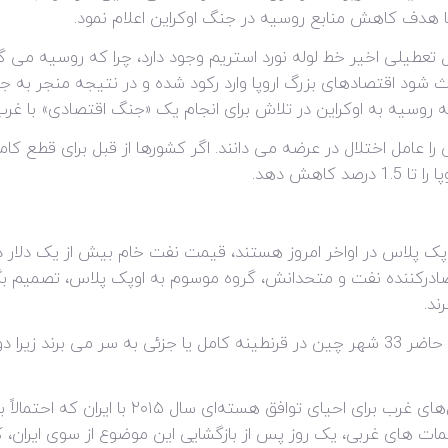
با هدف کاهش منابع روسیه در جنگ اوکراین اعلام نمود.
یل تعطیلی اخیر خط لوله نورد استریم وجود دارد، چرا که روسیه می گو
شود اقتصادهای بزرگ اروپا وارد رکود شده و در نتیجه منجر به جی
ه روسیه به اوکراین در تلاش برای انجام یک «جنگ اقتصادی» با غرب، ا
عامل اختلال در عرضه می دانند. اگر کشورها از قبل برای قطع کامل 
کاهش دهد.
وپک پلاس در اواخر امروز هستند، قیمت نفت خام بیش از یک دلار د
ننده نفت و متحدانش، گروه موسوم به اوپک پلاس، تصمیم بگیرن
ند.
بر اساس برآوردهای رسانه های محلی، در حال حاضر 33 شهر چین در قرنطینه کامل یا جزئ
علاوه بر ترس از رکود، هیچ پیشرفتی در تلاش‌های 
ت های غربی، یک روز پس از بازگشایی این موضوع از سوی ایران، کاخ