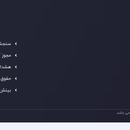
د مشتری
تحت ن
فعالیت
سرمایه
استاند
شفاف ب
فراهم 
سنجش 
ه معتبر
" بهترین کارگزار فین تک فارکس "
توجه ها را به خود
مجوز 
شانی از شایستگی و کیفیت بالای خدمات اینوسلو می باشد.
هشدار
حقوق 
بینش 
ی باشد.