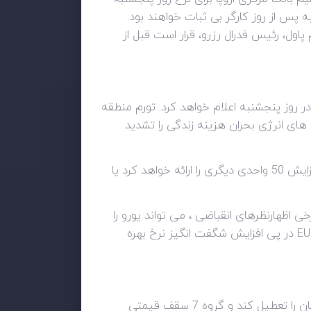
به پس از روز کارگر بی ثبات خواهند بود.
ل، رئیس فدرال رزرو، قرار است قبل از
ر روز پنجشنبه اعلام خواهد کرد. تورم منطقه
روپا بود، زیرا افزایش هزینه های انرژی بحران هزینه زندگی را تشدید
علیرغم دورنمای احتمالی رکود اقتصادی در زمستان، سرمایه گذاران تنها به این فکر می کنند که آیا بانک مرکزی افزایش 50 واحدی دیگری را ارائه خواهد کرد یا
ی اظهارنظرهای انقباضی ، می تواند یورو را
تقویت کند، در شرایطی که قیمت گاز طبیعی در اروپا نیز شروع به کاهش کرده است. با این حال، حتی اگر EUR/USD در پی افزایش شگفت انگیز نرخ بهره
بن بست صادرات گاز و نفت روسیه روز جمعه تشدید شد، زیرا مسکو قول داد خط لوله اصلی تامین گاز خود به آلمان را تعطیل کند و گروه 7 سقف قیمتی