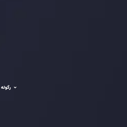
رگوله 
 حساب ها
سیاست حفظ حریم
خصوصی
ریدینگ
رگوله شد
سیاست استرداد وجه
شرکت
تماس بگیرید
ثبت
5
سیاست AML
 Ebene
د مشتری
تحت ن
فعالیت
سرمایه