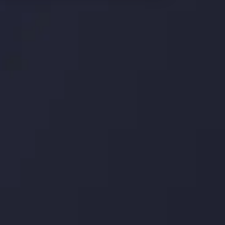
وضعیت روزانه بازار
در بخش تازه ترین تحولات بازار، با بازارهای مالی همراه باش
اساس، محرک های بازار و روند آن ها را تحلیل کنید و استرات
جدیدترین تغییرات
عاقبت جنگ های تج
توسط
Inveslo
Analysis
تاریخ