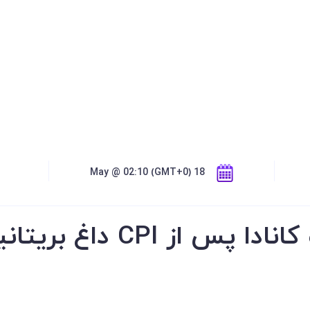
18 May @ 02:10 (GMT+0)
تورم اتحادیه اروپا و کاناد