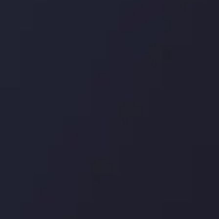
درباره ما
بررسی
سپرده ها و برداشت ها
کپی ت
شرکا
با ما 
بیانیه سلب مسئولیت
قراردا
ریسک