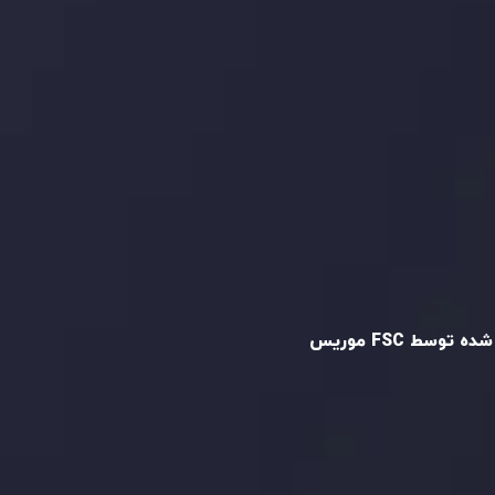
و تایید شده
ه توسط FSC موریس
Inveslo Limited
، ثبت‌شده در موریس با شماره
C23059
و دفتر مرکزی در
C/o Legacy Capital
،
Ltd. Second Floor, Suite 201, The Catalyst
ظارت کمیسیون خدمات مالی جمهوری موریس
 می‌کند. این شرکت با داشتن مجوز معامله‌گری
‌گذاری،
GB25205645
، به رعایت دقیق