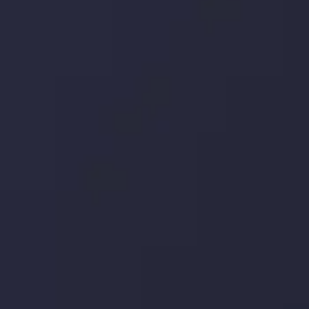
جدیدترین تغییرات
تاثیر تولیدات صنعتی چین بر بازارها
توسط
Inveslo Analysis Team
Market Analysis and Education
تاریخ
مشاهده بیشتر
19 May @ 12:17