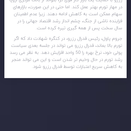
رزرو با حمایت یک بازار کار قوی تر، بتواند از بانک مرکزی اروپا
در مهار تورم بهتر عمل کند. اما حتی در این صورت، بازارهای
سهام ممکن است به کاهش ادامه دهند. زیرا عدم اطمینان
فزاینده ناشی از جنگ، چشم انداز رشد اقتصاد جهانی را در
سال سخت پس از همه گیری تیره کرده است.
جروم پاول، رئیس فدرال رزرو، در کنگره شهادت داد که اگر
تورم بالا بماند، فدرال رزرو می تواند در جلسه بعدی سیاست
پولی خود، نرخ بهره را 50 واحد افزایش دهد. به نظر می رسد
رشد تورم در حال وخیم تر شدن است و این می تواند منجر
به کاهش سریع اعتبارات توسط فدرال رزرو شود.
وضعیت روزانه بازار
در بخش تازه ترین تحولات بازار، با بازارهای مالی همراه باشید،
بدانید چه اتفاقی در حال روی دادن است و چه چیزی بر بازارها
تأثیر می گذارد. بر این اساس، محرک های بازار و روند آن ها را
تحلیل کنید و استراتژی های معاملاتی خود را بسازید.