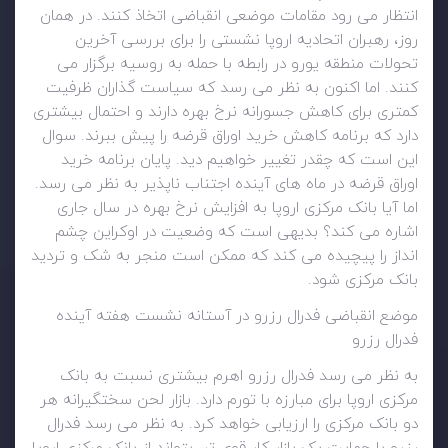
انتظار می رود مقامات موضعی انقباضی اتخاذ کنند. در همان
روز، رهبران اتحادیه اروپا نشستی را برای بررسی آخرین
تحولات منطقه یورو در رابطه با حمله به روسیه برگزار می
کنند. اما اکنون به نظر می رسد که سیاست گذاران ظرفیت
کمتری برای کاهش جسورانه نرخ بهره دارند و احتمال بیشتری
دارد که برنامه کاهش خرید اوراق قرضه را پیش ببرند. سوال
این است که چقدر تغییر خواهیم دید. پایان برنامه خرید
اوراق قرضه در ماه های آینده اجتناب ناپذیر به نظر می رسد.
اما آیا بانک مرکزی اروپا به افزایش نرخ بهره در سال جاری
اشاره می کند؟ بدیهی است که وضعیت در اوکراین چشم
انداز را پیچیده می کند که ممکن است منجر به شک و تردید
بانک مرکزی شود.
موضع انقباضی فدرال رزرو در آستانه نشست هفته آینده
فدرال رزرو
به نظر می رسد فدرال رزرو اهرم بیشتری نسبت به بانک
مرکزی اروپا برای مبارزه با تورم دارد. بازار لحن سختگیرانه هر
دو بانک مرکزی را ارزیابی خواهد کرد. به نظر می رسد فدرال