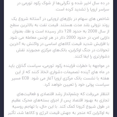
در ده سال اخیر شده و نگرانی‌ها از شوک رکود تورمی در
سراسر اروپا را تشدید کرده است.
شاخص های سهام در بازارهای اروپایی در آستانه شروع یک
روند نزولی بلند مدت هستند. قیمت نفت به بالاترین سطح
از سال 2008 به حدود 128 دلار رسیده است و طلا، بعنوان
دارایی امن، در حدود 2000 دلار در هر اونس معامله می شود.
با افزایش شدید قیمت کالاهای اساسی در واکنش به آخرین
تحولات در جنگ اوکراین، بانک‌های مرکزی مجبورند نقش
دشوارتری را ایفا کنند.
در مواجهه با خطرات فزاینده رکود تورمی، سیاست گذاران باید
در ماه های آینده تصمیمات دشواری اتخاذ کنند که از این
هفته با نشست بانک مرکزی اروپا آغاز می شود. ECB مسیر
سیاست پولی خود را تعیین خواهد کرد.
انتظار می‌رفت که چشم‌انداز رشد اقتصادی و فعالیت‌های
تجاری به بهبود اقتصاد پس از اجرای بسته‌های محرک عظیم
در طول شیوع کرونا کمک کند. با این حال، با تهاجم روسیه
به اوکراین که منجر به جهش قیمت انرژی و کالاها شد، تأثیر