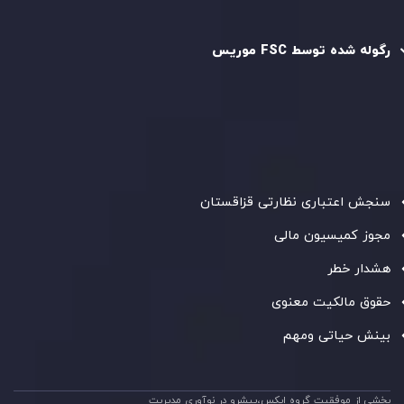
رگوله و تایید شده
رگوله شده توسط FSC موریس
شرکت
Inveslo Limited
، ثبت‌شده در موریس با شماره ثبت
C230595
و دفتر مرکزی در
C/o Legacy Capital Ltd. Second
Floor, Suite 201, The Catalyst Ebene
، تحت نظارت کمیسیون
خدمات مالی جمهوری موریس فعالیت می‌کند. این شرکت با
داشتن مجوز معامله‌گری سرمایه‌گذاری،
GB25205645
، به رعایت
دقیق استانداردهای نظارتی پایبند است و محیطی امن و شفاف
برای معاملات جهانی و حفاظت از مشتریان فراهم می‌آورد.
سنجش اعتباری نظارتی قزاقستان
مجوز کمیسیون مالی
هشدار خطر
حقوق مالکیت معنوی
بینش حیاتی ومهم
بخشی از موفقیت گروه ایکس،پیشرو در نوآوری مدیریت