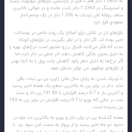
به 1.0855 دلار هم تا قبل از بازگشایی بازارهای نیویورک رسید
و استرلینگ در 1.2343 دلار ثابت مانده و در حوالی بالاترین
سقف روزانه اش نزدیک به 1.236 دلار در یک چشم انداز
صعودی قرار دارد.
بازارهای ارز در تلاش برای اصلاح یک روند خاص در نوسانات
اخیر بوده اند. اگر دلار را در نظر بگیرید، در بازارهای کوتاه
مدت که فکر می‌کنند فدرال رزرو مجبور است نرخ‌های بهره را
به دلیل بحران بانکی کاهش دهد، اثر منفی بر دلار دارد، اما
اگر نرخ‌ها به دلیل خطر رکود کاهش ‌یابد، پول را به کجا بهتر
از بازارهای نوظهور می توان منتقل نمود.
با نزدیک شدن به پایان سال مالی ژاپن، ین بی ثبات باقی
ماند. دلار در برابر ین به بالاترین سطح یک هفته اخیر رسید
و آخرین بار با 0.7 درصد افزایش با 131.85 ین داد و ستد
شد، در حالی که یورو با 0.7 درصد افزایش در برابر ین به 143
ین رسیده است.
هفته گذشته ین در برابر دلار و یورو به بالاترین حد خود در
حدود دو ماه اخیر رسید و از پرواز به سمت امن سود برد. با
این حال، فولی گفت که بازار ممکن است در این هفته نیاز