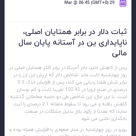
29 Mar @ 06:45 (GMT+0)
ثبات دلار در برابر همتایان اصلی،
ناپایداری ین در آستانه پایان سال
مالی
پس از کاهش اخیر، دلار آمریکا در برابر اکثر همتایان اصلی در
روز چهارشنبه ثابت ماند. شاخص دلار که ارزش این ارز را در
برابر شش همتا ردیابی می کند، پس از افزایش اندک 0.3
درصدی در صبح اروپا در 102.42 تقریبا ثابت و کم نوسان
است. با این حال، این شاخص طی دو جلسه معاملاتی گذشته
کاهش یافته و می رود تا سقوط ماهانه 2.1 درصدی را ثبت
نماید، که عمدتا از رکود بازار بدلیل مشکلات در صنعت
بانکداری ناشی می شود.
یورو در روز چهارشنبه در مدار صعودی با افزایش همراه بوده و