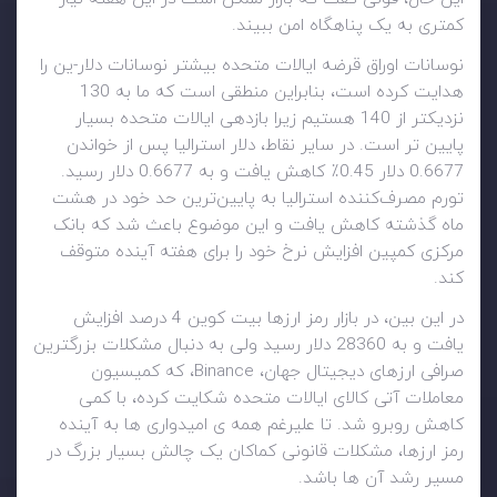
کمتری به یک پناهگاه امن ببیند.
نوسانات اوراق قرضه ایالات متحده بیشتر نوسانات دلار-ین را
هدایت کرده است، بنابراین منطقی است که ما به 130
نزدیکتر از 140 هستیم زیرا بازدهی ایالات متحده بسیار
پایین تر است. در سایر نقاط، دلار استرالیا پس از خواندن
0.6677 دلار 0.45٪ کاهش یافت و به 0.6677 دلار رسید.
تورم مصرف‌کننده استرالیا به پایین‌ترین حد خود در هشت
ماه گذشته کاهش یافت و این موضوع باعث شد که بانک
مرکزی کمپین افزایش نرخ خود را برای هفته آینده متوقف
کند.
در این بین، در بازار رمز ارزها بیت کوین 4 درصد افزایش
یافت و به 28360 دلار رسید ولی به دنبال مشکلات بزرگترین
صرافی ارزهای دیجیتال جهان، Binance، که کمیسیون
معاملات آتی کالای ایالات متحده شکایت کرده، با کمی
کاهش روبرو شد. تا علیرغم همه ی امیدواری ها به آینده
رمز ارزها، مشکلات قانونی کماکان یک چالش بسیار بزرگ در
مسیر رشد آن ها باشد.