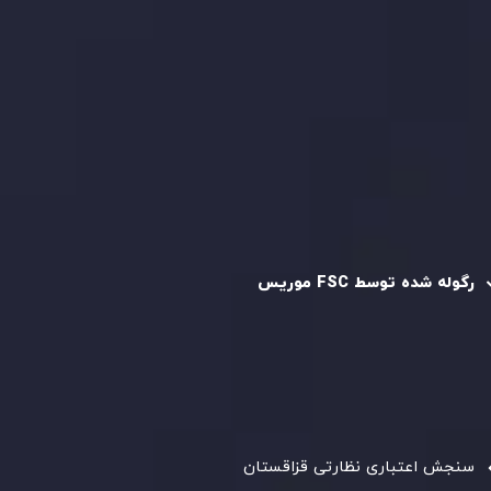
قرارداد مشتری
سیاست حفظ حریم خصوصی
سیاست استرداد وجه
سیاست AML
رگوله و تایید شده
رگوله شده توسط FSC موریس
شرکت
Inveslo Limited
، ثبت‌شده در موریس با شماره ثبت
C230595
و دفتر مرکزی در
C/o Legacy Capital Ltd. Second
Floor, Suite 201, The Catalyst Ebene
، تحت نظارت کمیسیون
خدمات مالی جمهوری موریس فعالیت می‌کند. این شرکت با
داشتن مجوز معامله‌گری سرمایه‌گذاری،
GB25205645
، به رعایت
دقیق استانداردهای نظارتی پایبند است و محیطی امن و شفاف
برای معاملات جهانی و حفاظت از مشتریان فراهم می‌آورد.
سنجش اعتباری نظارتی قزاقستان