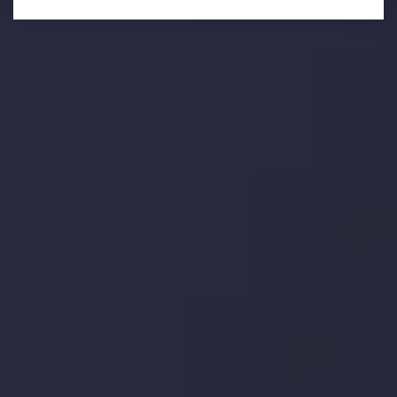
وضعیت روزانه بازار
در بخش تازه ترین تحولات بازار، با بازارهای مالی همراه باشید،
بدانید چه اتفاقی در حال روی دادن است و چه چیزی بر بازارها
تأثیر می گذارد. بر این اساس، محرک های بازار و روند آن ها را
تحلیل کنید و استراتژی های معاملاتی خود را بسازید.
جدیدترین تغییرات
تاثیر تولیدات صنعتی چین بر بازارها
توسط
Inveslo Analysis Team
Market Analysis and Education