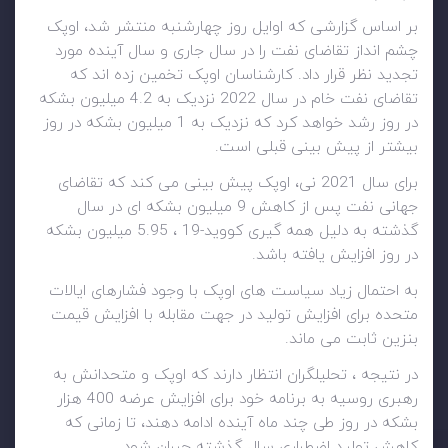
بر اساس گزارشی که اوایل روز چهارشنبه منتشر شد، اوپک
چشم انداز تقاضای نفت را در سال جاری و سال آینده مورد
تجدید نظر قرار داد. کارشناسان اوپک تخمین زده اند که
تقاضای نفت خام در سال 2022 نزدیک به 4.2 میلیون بشکه
در روز رشد خواهد کرد که نزدیک به 1 میلیون بشکه در روز
بیشتر از پیش بینی قبلی است.
برای سال 2021 نی، اوپک پیش بینی می کند که تقاضای
جهانی نفت پس از کاهش 9 میلیون بشکه ای در سال
گذشته به دلیل همه گیری کووید-19 ، 5.95 میلیون بشکه
در روز افزایش یافته باشد.
به احتمال زیاد سیاست های اوپک با وجود فشارهای ایالات
متحده برای افزایش تولید در جهت مقابله با افزایش قیمت
بنزین ثابت می ماند.
در نتیجه ، تحلیلگران انتظار دارند که اوپک و متحدانش به
رهبری روسیه به برنامه خود برای افزایش عرضه 400 هزار
بشکه در روز طی چند ماه آینده ادامه دهند، تا زمانی که
کاهش تولید اضطراری سال گذشته جبران شود.