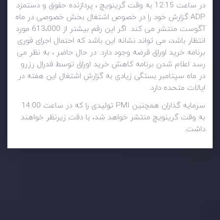
در ساعت 12:15 به وقت گرینویچ ، پردازنده حقوق و دستمزد
ADP گزارش خود را در خصوص اشتغال بخش خصوصی در ماه
آگوست منتشر می کند. اگر این رقم بیشتر از 613،000 مورد
انتظار باشد، می تواند نشانه این باشد که احتمال اجرای فوری
برنامه خرید اوراق قرضه وجود دارد. در حال حاضر ، به نظر می
رسد اعلام شدن برنامه کاهش خرید اوراق توسط فدرال رزرو
در ماه سپتامبر بستگی زیادی به گزارش اشتغال این هفته در
ایالات متحده دارد.
سرمایه گذاران همچنین PMI تولیدی را که در ساعت 14:00
به وقت گرینویچ منتشر خواهد شد، با دقت زیرنظر خواهند
داشت.
وضعیت روزانه بازار
در بخش تازه ترین تحولات بازار، با بازارهای مالی همراه باشید،
بدانید چه اتفاقی در حال روی دادن است و چه چیزی بر بازارها