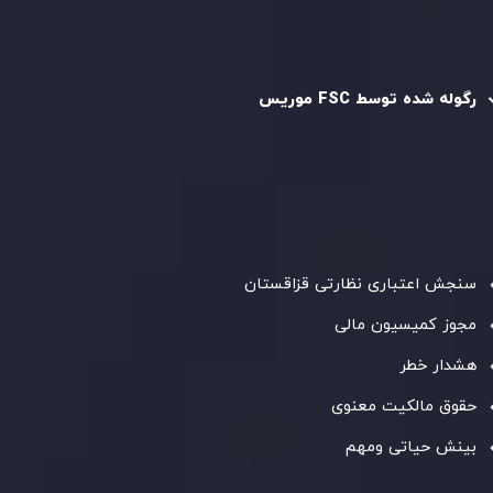
رگوله و تایید شده
رگوله شده توسط FSC موریس
شرکت
Inveslo Limited
، ثبت‌شده در موریس با شماره ثبت
C230595
و دفتر مرکزی در
C/o Legacy Capital Ltd. Second
Floor, Suite 201, The Catalyst Ebene
، تحت نظارت کمیسیون
خدمات مالی جمهوری موریس فعالیت می‌کند. این شرکت با
داشتن مجوز معامله‌گری سرمایه‌گذاری،
GB25205645
، به رعایت
دقیق استانداردهای نظارتی پایبند است و محیطی امن و شفاف
برای معاملات جهانی و حفاظت از مشتریان فراهم می‌آورد.
سنجش اعتباری نظارتی قزاقستان
مجوز کمیسیون مالی
هشدار خطر
حقوق مالکیت معنوی
بینش حیاتی ومهم