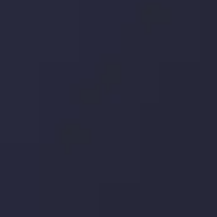
تأثیر می گذارد. بر این اساس، محرک های بازار و روند آن ها را
تحلیل کنید و استراتژی های معاملاتی خود را بسازید.
جدیدترین تغییرات
تاثیر تولیدات صنعتی چین بر بازارها
توسط
Inveslo Analysis Team
Market Analysis and Education
تاریخ
مشاهده بیشتر
19 May @ 12:17