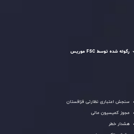
سیاست استرداد وجه
سیاست AML
رگوله و تایید شده
رگوله شده توسط FSC موریس
شرکت
Inveslo Limited
، ثبت‌شده در موریس با شماره ثبت
C230595
و دفتر مرکزی در
C/o Legacy Capital Ltd. Second
Floor, Suite 201, The Catalyst Ebene
، تحت نظارت کمیسیون
خدمات مالی جمهوری موریس فعالیت می‌کند. این شرکت با
داشتن مجوز معامله‌گری سرمایه‌گذاری،
GB25205645
، به رعایت
دقیق استانداردهای نظارتی پایبند است و محیطی امن و شفاف
برای معاملات جهانی و حفاظت از مشتریان فراهم می‌آورد.
سنجش اعتباری نظارتی قزاقستان
مجوز کمیسیون مالی
هشدار خطر