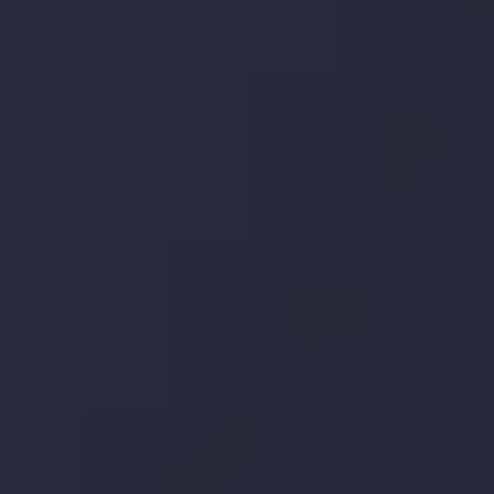
در بخش تازه ترین تحولات بازار، با بازارهای مالی همراه باشید،
بدانید چه اتفاقی در حال روی دادن است و چه چیزی بر بازارها
تأثیر می گذارد. بر این اساس، محرک های بازار و روند آن ها را
تحلیل کنید و استراتژی های معاملاتی خود را بسازید.
جدیدترین تغییرات
تاثیر تولیدات صنعتی چین بر بازارها
توسط
Inveslo Analysis Team
Market Analysis and Education
تاریخ
مشاهده بیشتر
19 May @ 12:17