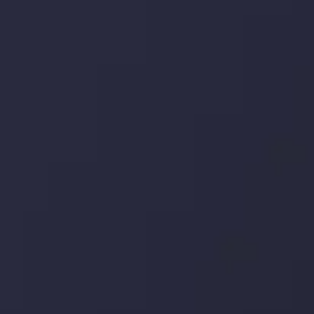
وضعیت روزانه بازار
در بخش تازه ترین تحولات بازار، با بازارهای مالی همراه باشید،
بدانید چه اتفاقی در حال روی دادن است و چه چیزی بر بازارها
تأثیر می گذارد. بر این اساس، محرک های بازار و روند آن ها را
تحلیل کنید و استراتژی های معاملاتی خود را بسازید.
جدیدترین تغییرات
تاثیر تولیدات صنعتی چین بر بازارها
توسط
Inveslo Analysis Team
Market Analysis and Education
تاریخ
مشاهده بیشتر
19 May @ 12:17