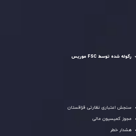
سیاست استرداد وجه
سیاست AML
رگوله و تایید شده
رگوله شده توسط FSC موریس
شرکت
Inveslo Limited
، ثبت‌شده در موریس با شماره ثبت
C230595
و دفتر مرکزی در
C/o Legacy Capital Ltd. Second
Floor, Suite 201, The Catalyst Ebene
، تحت نظارت کمیسیون
خدمات مالی جمهوری موریس فعالیت می‌کند. این شرکت با
داشتن مجوز معامله‌گری سرمایه‌گذاری،
GB25205645
، به رعایت
دقیق استانداردهای نظارتی پایبند است و محیطی امن و شفاف
برای معاملات جهانی و حفاظت از مشتریان فراهم می‌آورد.
سنجش اعتباری نظارتی قزاقستان
مجوز کمیسیون مالی
هشدار خطر