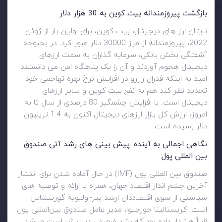
بازگشت پیروزمندانه بیت کوین به 30 هزار دلار
تایتان ارز های دیجیتال، بیت کوین، برای اولین بار از ژوئن
2022، پیروزمندانه از مرز 30000 دلار عبور کرد. در بحبوحه
آشفتگی بخش بانکی، سرمایه گذاران به سمت ارزهای
دیجیتال هجوم آوردند و آن را یک پناهگاه امن می دانستند.
امید به اینکه فدرال رزرو در افزایش نرخ بهره تهاجمی خود
تجدید نظر کند هم به نفع بیت کوین و سایر ارزهای
دیجیتال است. با افزایش چشمگیر 80 درصدی از سال تا به
امروز، ارزش کل بازار ارزهای دیجیتال اکنون به 1.4 تریلیون
دلار رسیده است.
نگاهی اجمالی به آینده: پیش بینی های رشد آتی صندوق
بین المللی پول
صندوق بین المللی پول (IMF) در حال آماده شدن برای انتشار
آخرین چشم انداز اقتصاد جهان، همراه با ارائه و توصیه های
سیاستی از سوی اقتصاددان ارشد پیر-اولیویه گورینشاس
است. کریستالینا جورجیوا، مدیر عامل صندوق بین‌المللی پول
قبلاً هشدار داده بود که رشد ضعیفی در پیش است و رشد