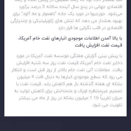
اقتصادی جهانی در پنج سال آینده سالانه 3 درصد برآورد
می‌شود. جورجیوا در مورد یک جاده "ناهموار و مه آلود" برای
بهبود هشدار می دهد که تنش های ژئوپلیتیکی و چندپارگی
اقتصادی در قلب نگرانی ها قرار دارد.
با بالا آمدن اطلاعات موجودی انبارهای نفت خام آمریکا،
قیمت نفت افزایش یافت
با پیش بینی گزارش هفتگی موسسه نفت آمریکا در مورد
ذخایر نفت خام آمریکا، قیمت نفت روز سه شنبه افزایش
یافت. معاملات آتی نفت خام بالاتر از روز قبل است و انتظار
می رود که سطح موجودی انبارها به دنبال افت 4 میلیون
بشکه ای هفته گذشته باز هم کاهش یابد. قیمت نفت با
تصمیم غیرمنتظره اوپک و متحدانش برای کاهش تولید به
میزان تقریباً 1.16 میلیون بشکه در روز از ماه می بیشتر
تقویت می شود.