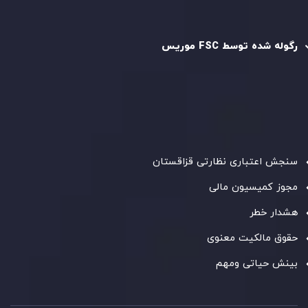
رگوله و تایید شده
رگوله شده توسط FSC موریس
شرکت
Inveslo Limited
، ثبت‌شده در موریس با شماره ثبت
C230595
و دفتر مرکزی در
C/o Legacy Capital Ltd. Second
Floor, Suite 201, The Catalyst Ebene
، تحت نظارت کمیسیون
خدمات مالی جمهوری موریس فعالیت می‌کند. این شرکت با
داشتن مجوز معامله‌گری سرمایه‌گذاری،
GB25205645
، به رعایت
دقیق استانداردهای نظارتی پایبند است و محیطی امن و شفاف
برای معاملات جهانی و حفاظت از مشتریان فراهم می‌آورد.
سنجش اعتباری نظارتی قزاقستان
مجوز کمیسیون مالی
هشدار خطر
حقوق مالکیت معنوی
بینش حیاتی ومهم