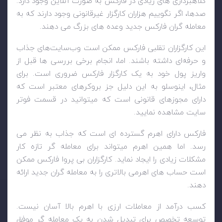
کلاهبرداری های زیادی در فارکس به صورت آنلاین وجود دارد.
صدها، اگر نگوییم هزاران کارگزار غیرقانونی وجود دارند که به
معامله گران فارکس جدید وعده های بزرگ می دهند.
این کارگزاران تقلبی فارکس ممکن است وب‌سایت‌های جذاب
و حرفه‌ای داشته باشند. اما، انجام برخی بررسی ها قبل از
واریز پول خود به یک کارگزار فارکس ضروری است. برای
مثال، اینوسلو به این دلیل جز بروکرهای معتبر است که
دارای مجوزهای قانونی است که میتوانید در قسمت فوتر
سایت مشاهده نمایید.
فارکس دارای اهرم گسترده ای است که جذاب به نظر می
رسد. اما همین اهرم میتواند برای معامله گر تازه کار
مشکلات زیادی را ایجاد نماید. کارگزاران بی پروا فارکس ممکن
است حساب های اهرمی بالاتری را به معامله گران جدید ارائه
دهند.
کسب درآمد از معاملات ارزی با اهرم بالا آسان نیست.
توسعه تخصص برای تبدیل شدن به یک معامله گر موفق