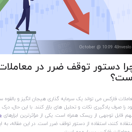
4 October @ 10:09
|
Inveslo
را دستور توقف ضرر در معاملات
ست؟
املات فارکس می تواند یک سرمایه گذاری هیجان انگیز و بالقوه سو
د را صرف یادگیری نکات و تحلیل های بازار کنند. با این حال، درک ا
م قابل توجهی از ریسک همراه است. یکی از مؤثرترین ابزارهای
م
تفاده کنند، استفاده از دستور توقف ضرر است. در این مقاله، به
 معاملات فارکس بسیار مهم است.