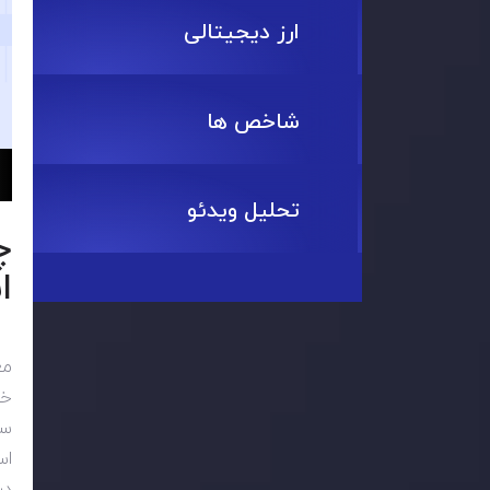
ارز دیجیتالی
شاخص ها
تحلیل ویدئو
چ
ا
مع
خو
سه
اس
در