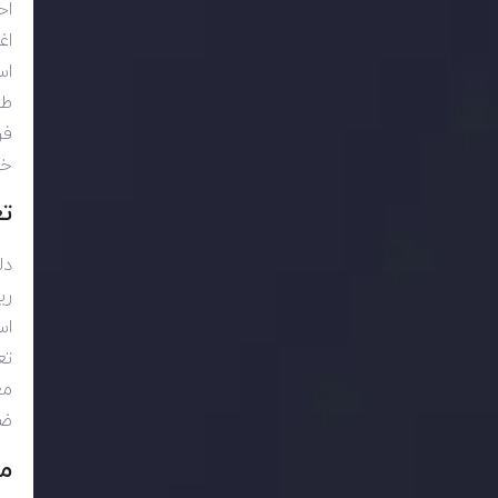
اح
اغ
اس
طو
فر
خر
ت
دل
ری
اس
تع
مع
ضر
مح