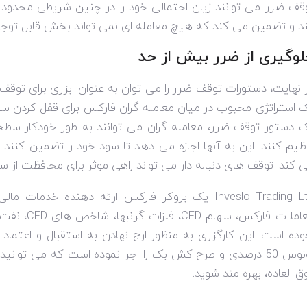
قف ضرر می توانند زیان احتمالی خود را در چنین شرایطی محدود
د و تضمین می کند که هیچ معامله ای نمی تواند بخش قابل توجهی ا
لوگیری از ضرر بیش از حد
 نهایت، دستورات توقف ضرر را می توان به عنوان ابزاری برای توقف 
 استراتژی محبوب در میان معامله گران فارکس برای قفل کردن سود 
 دستور توقف ضرر، معامله گران می توانند به طور خودکار سطح 
ظیم کنند. این به آنها اجازه می دهد تا سود خود را تضمین کنند 
 کند. توقف های دنباله دار می تواند راهی موثر برای محافظت از سو
Inveslo Trading L
یک بروکر فارکس ارائه دهنده خدمات مالی،
املات فارکس، سهام
CFD
، فلزات گرانبها، شاخص های
CFD
، نفت 
وده است. این کارگزاری به منظور ارج نهادن به استقبال و اعتم
ی و طرح کش بک را اجرا نموده است که می توانید با
ق العاده، بهره مند شوید.