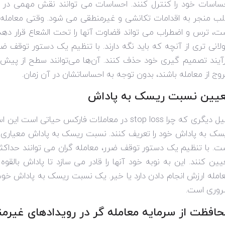
ساسات خود را کنترل کنند. احساسات می توانند نقش مهمی در 
لب منجر به اقدامات تکانشی و غیرمنطقی می شود. وقتی معامله
ت، ترس و اضطراب می تواند قضاوت آنها را تحت الشعاع قرار دهد 
لانی تری از آنچه که باید نگه دارند. با تنظیم یک دستور توقف ضر
آیند تصمیم گیری خود حذف کنند. آن‌ها می‌توانند سطح از پیش تع
وج از معامله باشند، بدون توجه به احساساتشان در آن زمان.
عیین نسبت ریسک به پاداش
یل دیگری که چرا
stop loss
در معاملات فارکس حیاتی است این است
سک به پاداش خود را تعریف کنند. نسبت ریسک به پاداش معیاری از 
ت. با تنظیم یک دستور توقف ضرر، معامله گران می توانند حداکثر
یین کنند. این به نوبه خود آنها را قادر می سازد تا پاداش بالقو
امله ارزش انجام دادن دارد یا خیر. یک نسبت ریسک به پاداش خ
وری است.
افظت از سرمایه معامله گر در رویدادهای غیرمن