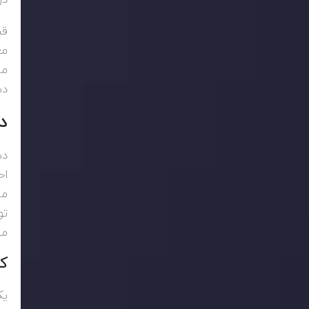
قب
مع
مح
دس
د
دس
اح
مح
تو
مه
ک
یک