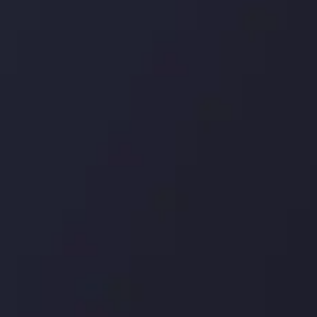
درباره ما
بررسی
سپرده ها و برداشت ها
کپی ت
شرکا
با ما 
بیانیه سلب مسئولیت
قراردا
ریسک
اینوسلو با دریافت جایز
جلب کرد. این افتخار، ن