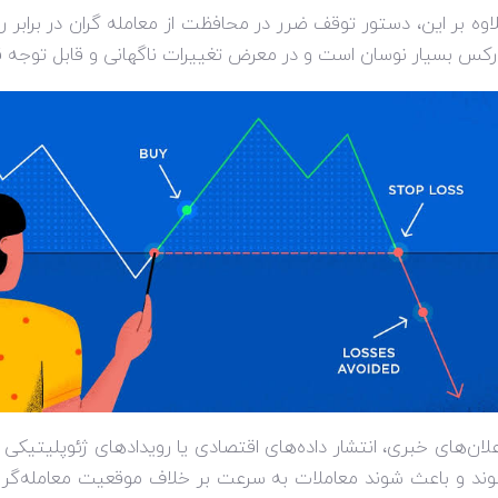
اوه بر این، دستور توقف ضرر در محافظت از معامله گران در برابر رو
رکس بسیار نوسان است و در معرض تغییرات ناگهانی و قابل توجه
لان‌های خبری، انتشار داده‌های اقتصادی یا رویدادهای ژئوپلیتیکی 
ند و باعث شوند معاملات به سرعت بر خلاف موقعیت معامله‌گر ح