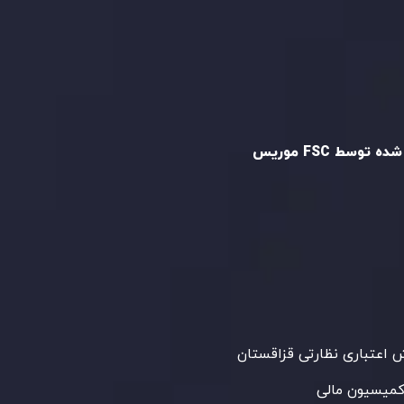
و تایید شده
ه توسط FSC موریس
Inveslo Limited
، ثبت‌شده در موریس با شماره
C23059
و دفتر مرکزی در
C/o Legacy Capital
،
Ltd. Second Floor, Suite 201, The Catalyst
ظارت کمیسیون خدمات مالی جمهوری موریس
 می‌کند. این شرکت با داشتن مجوز معامله‌گری
‌گذاری،
GB25205645
، به رعایت دقیق
اردهای نظارتی پایبند است و محیطی امن و
رای معاملات جهانی و حفاظت از مشتریان
می‌آورد.
اعتباری نظارتی قزاقستان
کمیسیون مالی