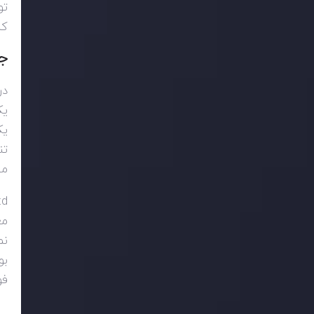
تو
کن
ج
در
یک
یک
تن
می
td
مع
نم
بونوس 50 درصد
فو