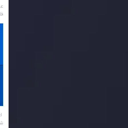
عل
فا
اع
شو