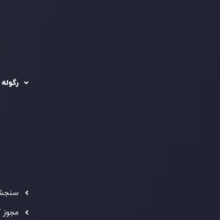
رگوله 
 حساب ها
سیاست حفظ حریم
خصوصی
ریدینگ
رگوله شد
سیاست استرداد وجه
شرکت
تماس بگیرید
ثبت
5
سیاست AML
 Ebene
د مشتری
تحت ن
فعالیت
سرمایه
استاند
شفاف ب
فراهم 
سنجش 
ه معتبر
" بهترین کارگزار فین تک فارکس "
توجه ها را به خود
مجوز 
شانی از شایستگی و کیفیت بالای خدمات اینوسلو می باشد.