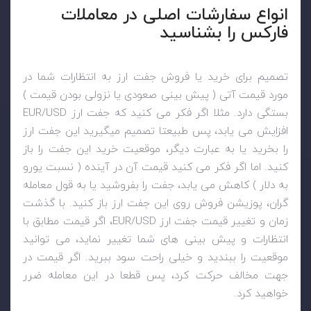
انواع سفارشات اصلی در معاملات
فارکس را بشناسید
تصمیم برای خرید یا فروش جفت ارز به انتظارات شما در
مورد قیمت آتی ( پیش بینی صعودی یا نزولی بودن قیمت )
بستگی دارد. مثلا اگر فکر می ‌کنید که جفت ارز
USD
/
EUR
افزایش می ‌یابد، پس طبیعتا تصمیم میگیرید این جفت ارز
را بخرید یا به عبارت دیگر، موقعیت خرید این جفت را باز
کنید. اما اگر فکر می ‌کنید قیمت آن در آینده ( نسبت یورو
به دلار ) کاهش می ‌یابد، جفت را بفروشید یا به قول معامله
‌گران، پوزیشن فروش روی این جفت ارز باز کنید. با گذشت
زمان و تغییر قیمت جفت ارز
EUR/USD
، اگر قیمت مطابق با
انتظارات و پیش بینی های شما تغییر نماید، می توانید
موقعیت را ببندید و خیلی راحت سود ببرید. اگر قیمت در
جهت مخالف حرکت کرد، پس قطعا در این معامله ضرر
خواهید کرد.