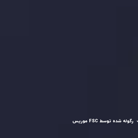
بیانیه سلب مسئولیت ریسک
بررسی حساب ها
کپی تریدینگ
قرارداد مشتری
سیاست حفظ حریم خصوصی
سیاست استرداد وجه
سیاست AML
رگوله و تایید شده
رگوله شده توسط FSC موریس
شرکت
Inveslo Limited
، ثبت‌شده در موریس با شماره ثبت
C230595
و دفتر مرکزی در
C/o Legacy Capital Ltd. Second