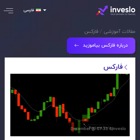
فارسی
مقالات آموزشی
فارکس
درباره فارکس بیاموزید
فارکس
4 December @ 07:33
|
Inveslo