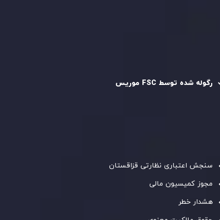
سیاست استرداد وجه
سیاست AML
رگوله و تایید شده
رگوله شده توسط FSC موریس
شرکت
Inveslo Limited
، ثبت‌شده در موریس با شماره ثبت
C230595
و دفتر مرکزی در
C/o Legacy Capital Ltd. Second
Floor, Suite 201, The Catalyst Ebene
، تحت نظارت کمیسیون
خدمات مالی جمهوری موریس فعالیت می‌کند. این شرکت با
داشتن مجوز معامله‌گری سرمایه‌گذاری،
GB25205645
، به رعایت
دقیق استانداردهای نظارتی پایبند است و محیطی امن و شفاف
برای معاملات جهانی و حفاظت از مشتریان فراهم می‌آورد.
سنجش اعتباری نظارتی قزاقستان
مجوز کمیسیون مالی
هشدار خطر