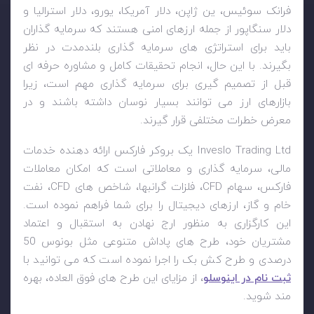
فرانک سوئیس، ین ژاپن، دلار آمریکا، یورو، دلار استرالیا و
دلار سنگاپور از جمله ارزهای امنی هستند که سرمایه گذاران
باید برای استراتژی های سرمایه گذاری بلندمدت در نظر
بگیرند. با این حال، انجام تحقیقات کامل و مشاوره حرفه ای
قبل از تصمیم گیری برای سرمایه گذاری مهم است، زیرا
بازارهای ارز می توانند بسیار نوسان داشته باشند و در
معرض خطرات مختلفی قرار گیرند.
Inveslo Trading Ltd
یک بروکر فارکس ارائه دهنده خدمات
مالی، سرمایه گذاری و معاملاتی است که امکان معاملات
فارکس، سهام
CFD
، فلزات گرانبها، شاخص های
CFD
، نفت
خام و گاز، ارزهای دیجیتال را برای شما فراهم نموده است.
این کارگزاری به منظور ارج نهادن به استقبال و اعتماد
مشتریان خود، طرح های پاداش متنوعی مثل بونوس 50
درصدی و طرح کش بک را اجرا نموده است که می توانید با
ثبت نام در اینوسلو
، از مزایای این طرح های فوق العاده، بهره
مند شوید.