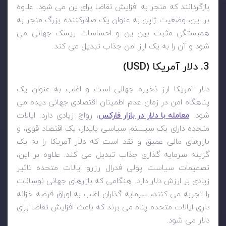
بازگردانند که منجر به افزایش تقاضا برای ین می شود. علاوه
بر این، وضعیت ژاپن به عنوان یک صادرکننده بزرگ منجر به
همبستگی مثبت بین ین و احساسات ریسک جهانی می
شود و آن را به یک ارز امن جذاب تبدیل می کند.
3. دلار آمریکا (
USD
)
دلار آمریکا ارز ذخیره جهانی است و اغلب به عنوان یک
پناهگاه امن در زمان عدم اطمینان اقتصادی جهانی دیده می
شود.
معامله با دلار در بازار فارکس
، رواج زیادی دارد. ایالات
متحده دارای یک سیستم سیاسی پایدار، یک اقتصاد قوی، و
بازارهای مالی عمیق و نقد است که دلار آمریکا را به یک
گزینه سرمایه گذاری جذاب تبدیل می کند. علاوه بر این،
تصمیمات سیاست پولی فدرال رزرو ایالات متحده تاثیر
زیادی بر ارزش دلار دارد. هنگامی که بازارهای جهانی نوسانات
را تجربه می کنند، سرمایه گذاران اغلب به اوراق قرضه خزانه
داری ایالات متحده پناه می برند که باعث افزایش تقاضا برای
دلار می شود.