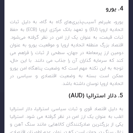
4. یورو
یورو، علیرغم آسیب‌پذیری‌های گاه به گاه، به دلیل ثبات
اتحادیه اروپا (
EU
) و تعهد بانک مرکزی اروپا (
ECB
) به حفظ
ثبات قیمت، به عنوان یک ارز امن در نظر گرفته می‌شود.
اقتصاد بزرگ منطقه اتحادیه اروپا و موقعیت یورو به عنوان
دومین ارز پرمعامله در جهان، سطحی از ثبات را فراهم می
کند که سرمایه گذاران آن را جذاب می دانند. با این حال،
توجه به این نکته مهم است که وضعیت پناهگاه امن یورو
ممکن است بسته به وضعیت اقتصادی و سیاسی در
اتحادیه اروپا نوسان داشته باشد.
5. دلار استرالیا (
AUD
)
به دلیل اقتصاد قوی و ثبات سیاسی استرالیا، دلار استرالیا
اغلب به عنوان یک ارز امن در نظر گرفته می شود. استرالیا
یکی از بزرگترین صادرکنندگان کالاهایی مانند سنگ آهن و
زغال سنگ در جهان است که در زمان عدم اطمینان اقتصادی