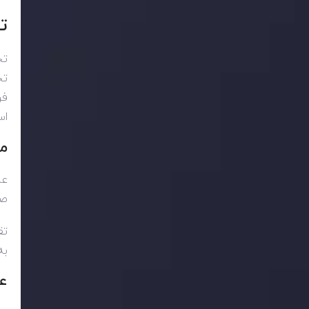
ت
تح
تح
فر
اس
مف
عر
صا
تق
به
عو