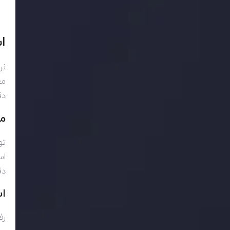
ا
نر
مع
دق
مد
تو
اس
دق
اس
رف