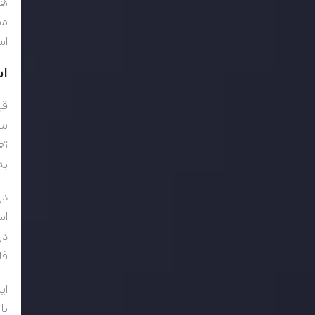
هز
مص
اس
اس
قی
می
تغ
به
در
اس
در
فا
ای
با