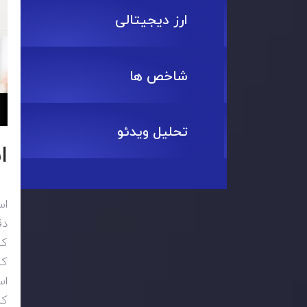
ارز دیجیتالی
شاخص ها
تحلیل ویدئو
ا
اس
دق
کس
کن
اس
کن